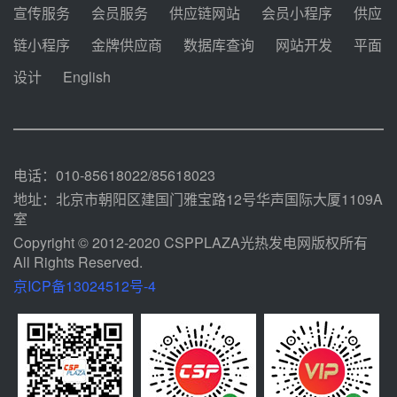
08-05 14:12
宣传服务
会员服务
供应链网站
会员小程序
供应
迪尔化工预中标华能西安热工院
链小程序
金牌供应商
数据库查询
网站开发
平面
2026-2029年熔盐介质框架协议
设计
English
08-05 11:37
中能建华中试研院中标重能新疆
100MW光热项目机组调试及性能
试验
08-05 10:41
电话：010-85618022/85618023
地址：北京市朝阳区建国门雅宝路12号华声国际大厦1109A
室
Copyright © 2012-2020 CSPPLAZA光热发电网版权所有
All Rights Reserved.
京ICP备13024512号-4