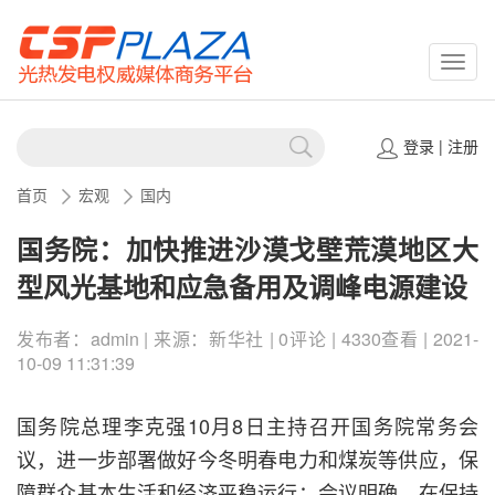
CSPP
登录
|
注册
首页
宏观
国内
国务院：加快推进沙漠戈壁荒漠地区大
型风光基地和应急备用及调峰电源建设
发布者：admin | 来源：新华社 | 0评论 | 4330查看 | 2021-
10-09 11:31:39
国务院总理李克强10月8日主持召开国务院常务会
议，进一步部署做好今冬明春电力和煤炭等供应，保
障群众基本生活和经济平稳运行；会议明确，在保持