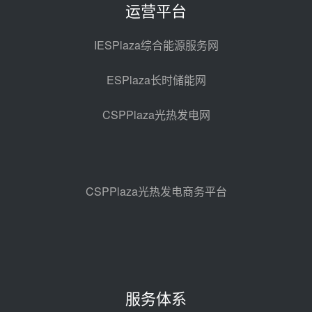
运营平台
西子洁能中标中广核德令哈50MW
光热示范电站二列蒸汽发生器设备
IESPlaza综合能源服务网
采购
08-05 17:20
ESPlaza长时储能网
亚核阀业中标天山北麓100MW光
热发电工程EPC总承包项目熔盐截
CSPPlaza光热发电网
止阀、熔盐三偏心蝶阀采购
08-05 17:15
昊森机电中标新疆华电天山北麓基
地100MW光热发电工程EPC总承
包项目熔盐介质超声波流量计采购
08-05 17:09
CSPPlaza光热发电商务平台
节点突破！独山子石化光伏熔盐储
能示范项目电加热器厂房顺利封顶
08-05 14:48
7400吨！迪尔化工成功签订鲁西火
电机组灵活性改造项目三元液态盐
服务体系
采购合同