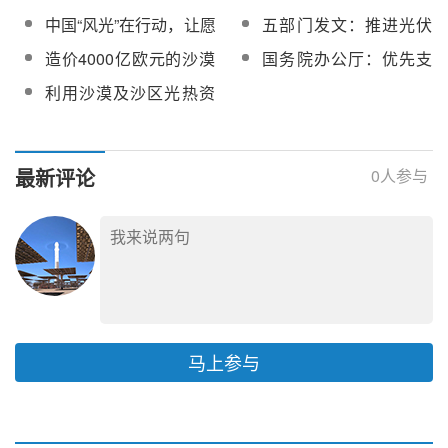
伏风电互补调节的综合
大型风电光伏基地项目
100GW大型风光基地已
布在哪些区域？由谁来
中国“风光”在行动，让愿
五部门发文：推进光伏
可再生能源发电基地
已有序开工
于近期有序开工
投资？
景变为现实
发电多元布局支持利用
造价4000亿欧元的沙漠
国务院办公厅：优先支
沙漠、戈壁、荒漠以及
太阳能计划有望重启？
持大型清洁能源基地等
利用沙漠及沙区光热资
采煤沉陷区等建设风电
重点领域项目
源，加快建设千万千瓦
光伏发电基地
级新能源基地
最新评论
0
人参与
马上参与