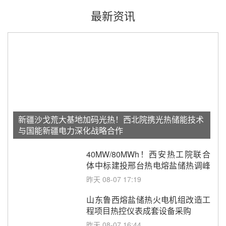
最新资讯
新疆沙戈荒大基地加码光热！西北院携光热储能技术
与国能新疆电力深化战略合作
40MW/80MWh！西安热工院联合
体中标建投邢台热电熔盐储热调峰
调频改造EPC项目
昨天 08-07 17:19
山东鲁西熔盐储热火电机组改造工
程项目热控仪表成套设备采购
昨天 08-07 16:44