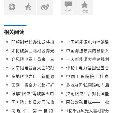
评论
收藏
相关阅读
配额制考核办法或将出
全国新能源电力消纳监
台 弃光限电会成历史?
测预警平台启动 旨在破
如何破解西北地区弃光
中国海拔最高的县接入
解限电难题
限电难题？
藏中电网 结束限电史
弃风限电卷土重来！三
一边新能源大手笔规划
北地区仍为重灾区！
上马，一边限电不断，
湖南限电暴露大面积缺
评论 | 电力强国理应告
中国的电到底去哪了？
电隐患，如何破局？
别“拉闸限电”
多地限电之后：新能源
中国工程院院士杜祥
发电模式融入生活崭露
琬：低碳不是简单地拉
国网：将全力以赴打好
多地为何“拉闸限电”？后
头角
闸限电
电力保供攻坚战，最大
续电力供应能否保障？
缓解“限电”需破解火电
拉闸限电后，对我国能
可能避免出现拉闸限电
“越发越亏”怪圈
源破局的几条建议
国务院：积极发展光热
围绕双碳目标——一批
情况
发电，推动建立光热光
沙漠、戈壁、荒漠地区
习近平：第一批约
1亿千瓦风光大基地都分