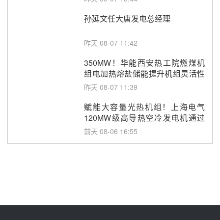
孙延文任大唐发电总经理
昨天 08-07 11:42
350MW！华能西安热工院燃煤机
组电加热熔盐储能提升机组灵活性
改造项目初步设计第三方评审服务
昨天 08-07 11:39
采购
赋能大容量光热机组！上海电气
120MW级高导热空冷发电机通过
型式试验
前天 08-06 16:55
华电科工金源华电淄博熔盐储热项
目熔盐储罐采购
前天 08-06 11:47
中国电建中南院吉西基地鲁固直流
100MW光工程性能试验采购
08-06 10:49