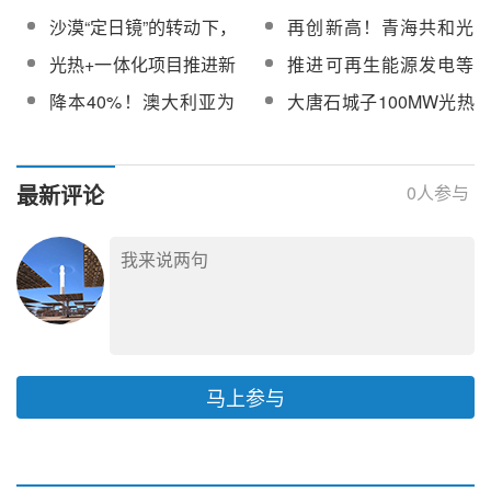
等！乌斯通光热+光伏一
和技术创新先锋企业
温室气体自愿减排项目
沙漠“定日镜”的转动下，
再创新高！青海共和光
体化项目批量采购
方法学 并网光热发电
广汽传祺冲破新能源转
热电站年度累计发电量
光热+一体化项目推进新
推进可再生能源发电等
（CCER-01-001-V01）
型迷雾
突破5000万千瓦时！
能源革命进程
有序参与！广东将建设
与征求意见稿
降本40%！澳大利亚为
大唐石城子100MW光热
电力现货市场
绿色甲醇工厂提供聚光
发电工程液态太阳能熔
太阳能热量
盐采购
最新评论
0
人参与
马上参与