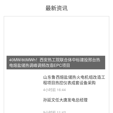
最新资讯
40MW/80MWh！西安热工院联合体中标建投邢台热
电熔盐储热调峰调频改造EPC项目
山东鲁西熔盐储热火电机组改造工
程项目热控仪表成套设备采购
4小时前 16:44
孙延文任大唐发电总经理
9小时前 11:42