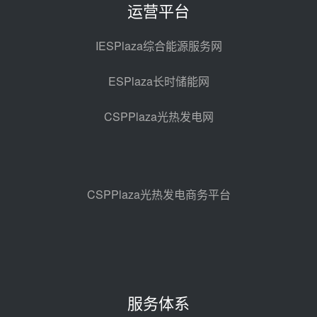
运营平台
亚核阀业中标天山北麓100MW光
热发电工程EPC总承包项目熔盐截
IESPlaza综合能源服务网
止阀、熔盐三偏心蝶阀采购
前天 08-05 17:15
ESPlaza长时储能网
昊森机电中标新疆华电天山北麓基
地100MW光热发电工程EPC总承
CSPPlaza光热发电网
包项目熔盐介质超声波流量计采购
前天 08-05 17:09
节点突破！独山子石化光伏熔盐储
能示范项目电加热器厂房顺利封顶
前天 08-05 14:48
CSPPlaza光热发电商务平台
7400吨！迪尔化工成功签订鲁西火
电机组灵活性改造项目三元液态盐
采购合同
前天 08-05 14:12
迪尔化工预中标华能西安热工院
2026-2029年熔盐介质框架协议
服务体系