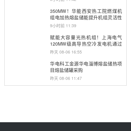
350MW！华能西安热工院燃煤机
组电加热熔盐储能提升机组灵活性
改造项目初步设计第三方评审服务
9小时前 11:39
采购
赋能大容量光热机组！上海电气
120MW级高导热空冷发电机通过
型式试验
昨天 08-06 16:55
华电科工金源华电淄博熔盐储热项
目熔盐储罐采购
昨天 08-06 11:47
中国电建中南院吉西基地鲁固直流
100MW光工程性能试验采购
昨天 08-06 10:49
西子洁能中标中广核德令哈50MW
光热示范电站二列蒸汽发生器设备
采购
前天 08-05 17:20