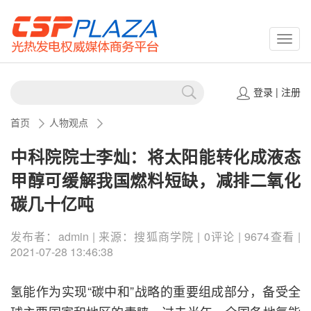
CSPP
登录
|
注册
首页
人物观点
中科院院士李灿：将太阳能转化成液态
甲醇可缓解我国燃料短缺，减排二氧化
碳几十亿吨
发布者：admin | 来源：搜狐商学院 | 0评论 | 9674查看 |
2021-07-28 13:46:38
氢能作为实现“碳中和”战略的重要组成部分，备受全