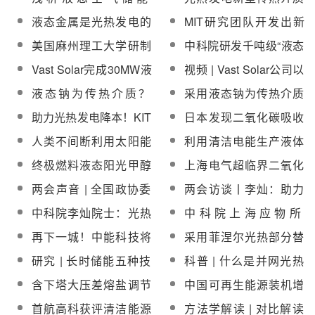
（LAES）技术的现状与
的研发 熔盐与液态金属
液态金属是光热发电的
MIT研究团队开发出新
发展前景
理想传热工质吗？
型液态金属储能技术
美国麻州理工大学研制
中科院研发千吨级“液态
出液态金属电池 可帮助
太阳燃料”项目成功示范
Vast Solar完成30MW液
视频 | Vast Solar公司以
建设更可靠电网
促清洁能源发展
态钠塔式光热电站融资
液态钠为传热介质的塔
液态钠为传热介质？
采用液态钠为传热介质
工作
式光热发电技术
Vast Solar公司CEO将
光热发电LCOE有望低
助力光热发电降本！KIT
日本发现二氧化碳吸收
现场为你答疑
于50美元/MWh
团队正积极研究液态金
效率达10倍的物质，有
人类不间断利用太阳能
利用清洁电能生产液体
属单罐温跃层储热技术
望在碳中和领域得到广
成为可能!东大研究团队
燃料！我国科学家研发
终极燃料液态阳光甲醇
上海电气超临界二氧化
泛应用
提出"热整流"概念
二氧化碳高效转化新机
来了？技术落地可能性
碳循环发电机组成功“首
两会声音 | 全国政协委
两会访谈丨李灿：助力
制
几何
秀”
员李灿：大力发展太阳
“双碳”液态阳光甲醇大有
中科院李灿院士：光热
中科院上海应物所
能光热发电
可为
发电是最有希望的规模
200kW高温制氢装置一
再下一城！中能科技将
采用菲涅尔光热部分替
化储能技术
次开车成功并顺利通过
为全球最高海拔光热发
代燃油加热炉！中国石
研究 | 长时储能五种技
科普 | 什么是并网光热
项目验收
电项目供应5600吨导热
油吐哈油田拟建光热利
术及经济性对比
发电？
含下塔大压差熔盐调节
中国可再生能源装机增
油
用工程
阀、疏盐罐、疏盐泵
速快引外媒关注
首航高科获评清洁能源
方法学解读 | 对比解读