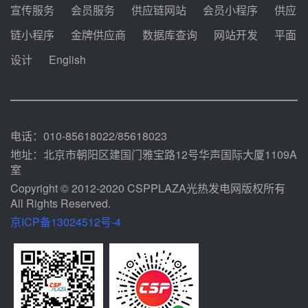
前天 08-05 11:37
宣传服务
会员服务
供应链网站
会员小程序
供应
中能建华中试研院中标重能新疆
链小程序
金牌供应商
数据库查询
网站开发
平面
100MW光热项目机组调试及性能
试验
设计
English
前天 08-05 10:41
解读丨十五五电源结构优化：光热
规模化助力构建绿色低碳电力供给
格局
前天 08-05 09:11
电话：010-85618022/85618023
地址：北京市朝阳区建国门雅宝路12号华声国际大厦1109A
室
Copyright © 2012-2020 CSPPLAZA光热发电网版权所有
All Rights Reserved.
京ICP备13024512号-4