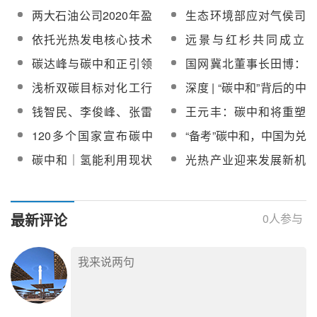
标，将倒逼中国能源转
展
对实现碳中和的7项实施
联网将对我国碳中和作
两大石油公司2020年盈
生态环境部应对气侯司
型
建议
出决定性贡献
利400亿，加大投资推
司长李高：深刻和理解
依托光热发电核心技术
远景与红杉共同成立
进“碳中和”战略
碳达峰、碳中和的重大
及装备，上海电气助力
100亿元人民币碳中和
碳达峰与碳中和正引领
国网冀北董事长田博：
意义
实现碳中和目标
技术基金
能源革命
发挥优势激发潜能，推
浅析双碳目标对化工行
深度 | “碳中和”背后的中
动碳达峰、碳中和目标
业的五大影响
国能源大三角
钱智民、李俊峰、张雷
王元丰：碳中和将重塑
落地
做客央视《对话》：碳
地缘政治格局
120多个国家宣布碳中
“备考”碳中和，中国为兑
中和倒计时
和目标，实现路径依靠
现承诺这么拼！
碳中和｜氢能利用现状
光热产业迎来发展新机
“中国方案”
及关键技术展望
遇，建议进一步完善电
价机制
最新评论
0
人参与