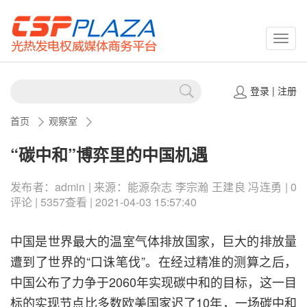
CSPP
登录
|
注册
首页
观察室
“碳中和”博弈里的中国机遇
发布者：admin | 来源：能源杂志 李宗瀚 王建良 冯连勇 | 0
评论 | 5357查看 | 2021-04-03 15:57:40
中国是世界最大的温室气体排放国家，巨大的排放量
遭到了世界的“口诛笔伐”。在经过精准的测算之后，
中国公布了力争于2060年实现碳中和的目标，这一目
标的实现节点比多数欧美国家迟了10年，一场碳中和