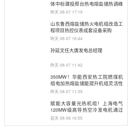
体中标建投邢台热电熔盐储热调峰
调频改造EPC项目
昨天 08-07 17:19
山东鲁西熔盐储热火电机组改造工
程项目热控仪表成套设备采购
昨天 08-07 16:44
孙延文任大唐发电总经理
昨天 08-07 11:42
350MW！华能西安热工院燃煤机
组电加热熔盐储能提升机组灵活性
改造项目初步设计第三方评审服务
昨天 08-07 11:39
采购
赋能大容量光热机组！上海电气
120MW级高导热空冷发电机通过
型式试验
前天 08-06 16:55
华电科工金源华电淄博熔盐储热项