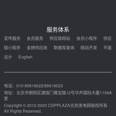
能示范项目电加热器厂房顺利封顶
08-05 14:48
7400吨！迪尔化工成功签订鲁西火
电机组灵活性改造项目三元液态盐
服务体系
采购合同
08-05 14:12
宣传服务
会员服务
供应链网站
会员小程序
供应
迪尔化工预中标华能西安热工院
链小程序
金牌供应商
数据库查询
网站开发
平面
2026-2029年熔盐介质框架协议
设计
English
08-05 11:37
中能建华中试研院中标重能新疆
100MW光热项目机组调试及性能
试验
08-05 10:41
电话：010-85618022/85618023
地址：北京市朝阳区建国门雅宝路12号华声国际大厦1109A
室
Copyright © 2012-2020 CSPPLAZA光热发电网版权所有
All Rights Reserved.