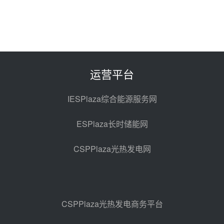
目熔盐储罐采购
前天 08-06 11:47
中国电建中南院吉西基地鲁固直流
100MW光工程性能试验采购
前天 08-06 10:49
运营平台
西子洁能中标中广核德令哈50MW
光热示范电站二列蒸汽发生器设备
IESPlaza综合能源服务网
采购
08-05 17:20
ESPlaza长时储能网
亚核阀业中标天山北麓100MW光
热发电工程EPC总承包项目熔盐截
CSPPlaza光热发电网
止阀、熔盐三偏心蝶阀采购
08-05 17:15
昊森机电中标新疆华电天山北麓基
地100MW光热发电工程EPC总承
包项目熔盐介质超声波流量计采购
08-05 17:09
CSPPlaza光热发电商务平台
节点突破！独山子石化光伏熔盐储