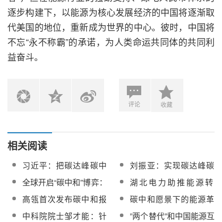
逐步构建下，以能源为核心发展经济的中国将逐渐取
代美国的地位，重新成为世界的中心。彼时，中国将
不忘“永不称霸”的承诺，为人类命运共同体的共同利
益奋斗。
评论
收藏
相关阅读
习近平：把碳达峰碳中
刘振亚：实现碳达峰碳
和纳入生态文明建设整
中和的根本途径
全球开启“碳中和”博弈：
湖北电力助推能源转
体布局
能源行业是中国破局关
型，实现“碳达峰、碳中
高瓴首次发布碳中和报
碳中和愿景下的能源革
键
和”目标
告：“2060碳中和”目
命将引领“十四五”低碳发
中科院院士邹才能：针
”两个替代”和中国能源互