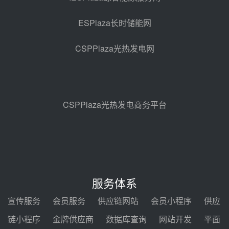
采购
08-05 17:20
ESPlaza长时储能网
亚核阀业中标天山北麓100MW光
热发电工程EPC总承包项目熔盐截
CSPPlaza光热发电网
止阀、熔盐三偏心蝶阀采购
08-05 17:15
昊森机电中标新疆华电天山北麓基
地100MW光热发电工程EPC总承
包项目熔盐介质超声波流量计采购
08-05 17:09
CSPPlaza光热发电商务平台
节点突破！独山子石化光伏熔盐储
能示范项目电加热器厂房顺利封顶
08-05 14:48
7400吨！迪尔化工成功签订鲁西火
电机组灵活性改造项目三元液态盐
服务体系
采购合同
08-05 14:12
宣传服务
会员服务
供应链网站
会员小程序
供应
迪尔化工预中标华能西安热工院
链小程序
金牌供应商
数据库查询
网站开发
平面
2026-2029年熔盐介质框架协议