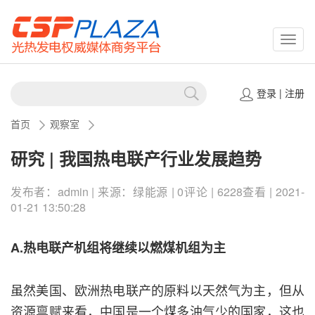
CSPP
登录
|
注册
首页
观察室
研究 | 我国热电联产行业发展趋势
发布者：admin | 来源：绿能源 | 0评论 | 6228查看 | 2021-
01-21 13:50:28
A.热电联产机组将继续以燃煤机组为主
虽然美国、欧洲热电联产的原料以天然气为主，但从
资源禀赋来看，中国是一个煤多油气少的国家，这也