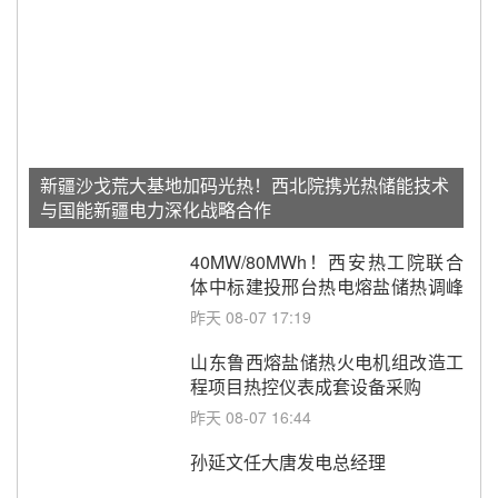
新疆沙戈荒大基地加码光热！西北院携光热储能技术
与国能新疆电力深化战略合作
40MW/80MWh！西安热工院联合
体中标建投邢台热电熔盐储热调峰
调频改造EPC项目
昨天 08-07 17:19
山东鲁西熔盐储热火电机组改造工
程项目热控仪表成套设备采购
昨天 08-07 16:44
孙延文任大唐发电总经理