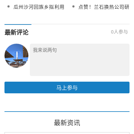
太阳能转化效率可达
太阳能聚光热电联产技
洁，热电联产潜力待挖
陷入亏损？
瓜州沙河回族乡拟利用
点赞！兰石换热公司研
90%左右
术
“太阳能+”打造绿色低碳
制的36台大型板式热交
新村庄
换器助力肃州区热电联
产集中供热项目高效运
最新评论
0
人参与
行
马上参与
最新资讯