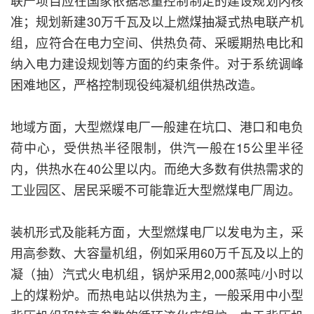
联产项目应在国家依据总量控制制定的建设规划内核
准；规划新建30万千瓦及以上燃煤抽凝式热电联产机
组，应符合在电力空间、供热负荷、采暖期热电比和
纳入电力建设规划等方面的约束条件。对于系统调峰
困难地区，严格控制现役纯凝机组供热改造。
地域方面，大型燃煤电厂一般建在坑口、港口和电负
荷中心，受供热半径限制，供汽一般在15公里半径
内，供热水在40公里以内。而绝大多数有供热需求的
工业园区、居民采暖不可能靠近大型燃煤电厂周边。
装机形式及能耗方面，大型燃煤电厂以发电为主，采
用高参数、大容量机组，例如采用60万千瓦及以上的
凝（抽）汽式火电机组，锅炉采用2,000蒸吨/小时以
上的煤粉炉。而热电站以供热为主，一般采用中小型