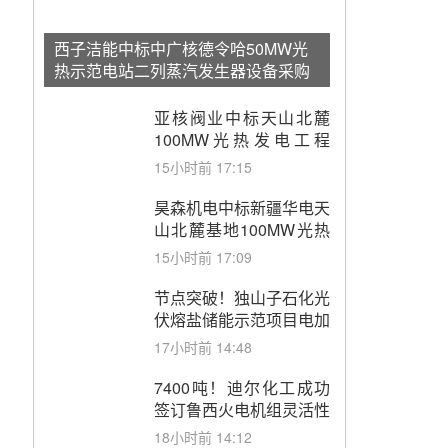
西子洁能中标中广核德令哈50MW光
热示范电站二列蒸汽发生器设备采购
亚核阀业中标天山北麓
100MW光热发电工程
EPC总承包项目熔盐截
15小时前 17:15
止阀、熔盐三偏心蝶阀采
购
昊森机电中标新疆华电天
山北麓基地100MW光热
发电工程EPC总承包项
15小时前 17:09
目熔盐介质超声波流量计
采购
节点突破！独山子石化光
伏熔盐储能示范项目电加
热器厂房顺利封顶
17小时前 14:48
7400吨！迪尔化工成功
签订鲁西火电机组灵活性
改造项目三元液态盐采购
18小时前 14:12