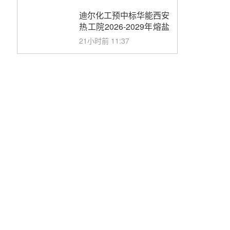
合同
迪尔化工预中标华能西安
热工院2026-2029年熔盐
介质框架协议
21小时前 11:37
中能建华中试研院中标重
能新疆100MW光热项目
机组调试及性能试验
22小时前 10:41
解读丨十五五电源结构优
化：光热规模化助力构建
绿色低碳电力供给格局
23小时前 09:11
华能西安热工院熔盐电伴
热三年框架协议项目中标
候选人公示
昨天 08-04 11:33
350MW光热大基地建设
提速！哈锅中标格尔木项
目蒸汽发生系统
昨天 08-04 09:54