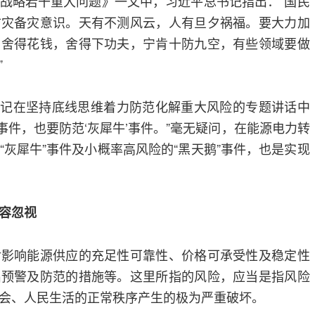
战略若干重大问题》一文中，习近平总书记指出：“国民
防灾备灾意识。天有不测风云，人有旦夕祸福。要大力加
，舍得花钱，舍得下功夫，宁肯十防九空，有些领域要做
”
平总书记在坚持底线思维着力防范化解重大风险的专题讲话中
’事件，也要防范‘灰犀牛’事件。”毫无疑问，在能源电力转
“灰犀牛”事件及小概率高风险的“黑天鹅”事件，也是实现
容忽视
对影响能源供应的充足性可靠性、价格可承受性及稳定性
出预警及防范的措施等。这里所指的风险，应当是指风险
会、人民生活的正常秩序产生的极为严重破坏。