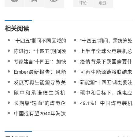
评论
收藏
相关阅读
“十四五”期间不同区域的
“十四五”期间，需统筹处
能源发展重点是什么？
理消纳责任权重与新能
陈进行：“十四五”期间须
上半年全球火电装机总
源利用率的关系
建立公平开放的市场体
量首次下降，新冠疫情
专家建言“十四五”：加快
疫情背景下我国需要什
系和协同高效的治理体
或加速化石燃料淘汰
清洁发展步伐，尽快促
么样的“能源自给”？
Ember最新报告：风能
可再生能源链将联结未
系
成煤电达峰
和太阳能正稳步取代煤
来微电网，优先消纳网
发展可再生能源导致美
新能源“十四五”规划要注
炭
络内的清洁能源
国加州大停电？
意这些关键抓手
碳中和承诺催生新机
碳中和目标下，煤电应
遇：“十四五”新能源将步
如何自处？
长期靠“输血”的煤电企
49.1%！中国煤电装机
入“量”“质”齐升阶段
业，扭亏之路该如何
占比首次降至50%以下
中国或有望2040年淘汰
走？
所有煤电，影响有多
大？