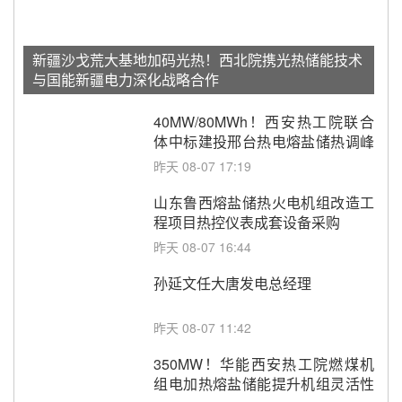
新疆沙戈荒大基地加码光热！西北院携光热储能技术
与国能新疆电力深化战略合作
40MW/80MWh！西安热工院联合
体中标建投邢台热电熔盐储热调峰
调频改造EPC项目
昨天 08-07 17:19
山东鲁西熔盐储热火电机组改造工
程项目热控仪表成套设备采购
昨天 08-07 16:44
孙延文任大唐发电总经理
昨天 08-07 11:42
350MW！华能西安热工院燃煤机
组电加热熔盐储能提升机组灵活性