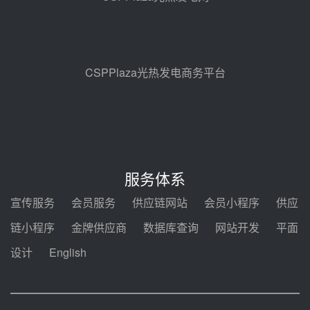
止阀、熔盐三偏心蝶阀采购
08-05 17:15
昊森机电中标新疆华电天山北麓基
地100MW光热发电工程EPC总承
包项目熔盐介质超声波流量计采购
08-05 17:09
CSPPlaza光热发电商务平台
节点突破！独山子石化光伏熔盐储
能示范项目电加热器厂房顺利封顶
08-05 14:48
7400吨！迪尔化工成功签订鲁西火
电机组灵活性改造项目三元液态盐
服务体系
采购合同
08-05 14:12
宣传服务
会员服务
供应链网站
会员小程序
供应
迪尔化工预中标华能西安热工院
链小程序
金牌供应商
数据库查询
网站开发
平面
2026-2029年熔盐介质框架协议
设计
English
08-05 11:37
中能建华中试研院中标重能新疆
100MW光热项目机组调试及性能