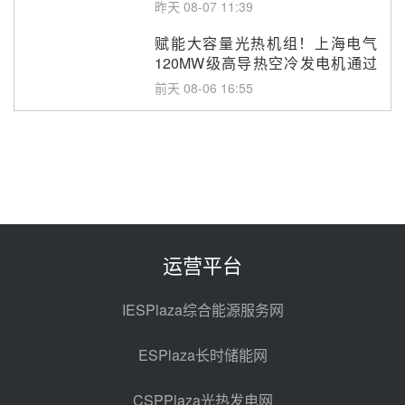
改造项目初步设计第三方评审服务
昨天 08-07 11:39
采购
赋能大容量光热机组！上海电气
120MW级高导热空冷发电机通过
型式试验
前天 08-06 16:55
华电科工金源华电淄博熔盐储热项
目熔盐储罐采购
前天 08-06 11:47
中国电建中南院吉西基地鲁固直流
100MW光工程性能试验采购
前天 08-06 10:49
运营平台
西子洁能中标中广核德令哈50MW
光热示范电站二列蒸汽发生器设备
IESPlaza综合能源服务网
采购
08-05 17:20
ESPlaza长时储能网
亚核阀业中标天山北麓100MW光
热发电工程EPC总承包项目熔盐截
CSPPlaza光热发电网