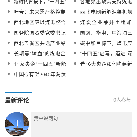
新时代背景下，“十四五”
各地频出政策支持煤电
与、多方受益的良性循
负？
期间煤电应少建还是不
联营发展，能否有效解
叶春：未来需严格控制
西北电网新能源装机规
环
建？
决煤电矛盾？
东中部煤电建设，推进
模突破1亿千瓦
西北地区应以煤电整合
煤炭企业兼并重组加
西部、北部煤电基地集
为契机，重回厂网一体
速，如何实现“1+1＞
国务院国资委党委书记
国网、华电、中海油三
约开发
化经营
2”？
郝鹏：上半年央企发电
大能源央企低调“换将”！
西北五省区共话产业结
碳中和目标下，煤电应
量已恢复到去年同期水
构优化升级
如何自处？
长期靠“输血”的煤电企
“十四五”启幕，蹚进“深
平的98%以上
业，扭亏之路该如何
水区”的电改还要啃哪些
11家央企“十四五”新能
看16大央企如何构建新
走？
“硬骨头”？
源规划详情解析
型电力系统？
中国或有望2040年淘汰
所有煤电，影响有多
大？
最新评论
0
人参与