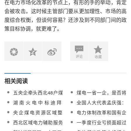
在电力市场化改革的节点上，有形的手的举动，肯定
会被攻击。这时候主管部门要从更加理性、市场的高
度综合权衡，但谈何容易？还涉及到不同部门间的政
策目标协调，就更难了。
评论
收藏
相关阅读
五央企牵头西北48户煤
煤电一省一企，是否将
电企业整合，形成“一家
造成垄断？
湖南火电中标迪拜
全国人大代表孟庆强：
央企一个省区”格局
950MW光热光伏混合电
推动新能源上网电价与
央企煤电资源区域整
电力体制改革和国有企
站项目施工F标段工程
火电标杆电价“脱钩”
合，西北电力市场会否
业改革有何关系？
西北区域电力辅助服务
一季度行业亏损面超过
受影响？
市场已形成多主体参
四成，煤企该如何减