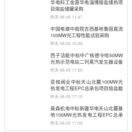
华电科工金源华电淄博熔盐储热项
目熔盐储罐采购
昨天 08-06 11:47
中国电建中南院吉西基地鲁固直流
100MW光工程性能试验采购
昨天 08-06 10:49
西子洁能中标中广核德令哈50MW
光热示范电站二列蒸汽发生器设备
采购
昨天 08-05 17:20
亚核阀业中标天山北麓100MW光
热发电工程EPC总承包项目熔盐截
止阀、熔盐三偏心蝶阀采购
昨天 08-05 17:15
昊森机电中标新疆华电天山北麓基
地100MW光热发电工程EPC总承
包项目熔盐介质超声波流量计采购
昨天 08-05 17:09