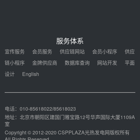
华能西安热工院熔盐电伴热三年框
架协议项目中标候选人公示
08-04 11:33
350MW光热大基地建设提速！哈
锅中标格尔木项目蒸汽发生系统
服务体系
08-04 09:54
宣传服务
会员服务
供应链网站
会员小程序
供应
甘肃建投安装公司赴京洽谈，深化
链小程序
金牌供应商
数据库查询
网站开发
平面
瓜州、博州光热项目战略合作
设计
English
08-04 09:27
新型电力系统建设“十五五”规划印
发！明确推动光热发电规模化发展
08-04 09:16
电话：010-85618022/85618023
地址：北京市朝阳区建国门雅宝路12号华声国际大厦1109A
室
Copyright © 2012-2020 CSPPLAZA光热发电网版权所有
All Rights Reserved.