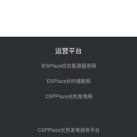
节点突破！独山子石化光伏熔盐储
能示范项目电加热器厂房顺利封顶
前天 08-05 14:48
7400吨！迪尔化工成功签订鲁西火
电机组灵活性改造项目三元液态盐
采购合同
前天 08-05 14:12
运营平台
迪尔化工预中标华能西安热工院
2026-2029年熔盐介质框架协议
IESPlaza综合能源服务网
前天 08-05 11:37
ESPlaza长时储能网
中能建华中试研院中标重能新疆
100MW光热项目机组调试及性能
CSPPlaza光热发电网
试验
前天 08-05 10:41
解读丨十五五电源结构优化：光热
规模化助力构建绿色低碳电力供给
格局
前天 08-05 09:11
CSPPlaza光热发电商务平台