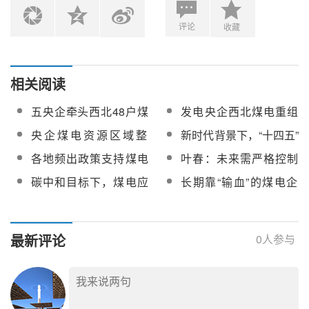
评论
收藏
相关阅读
五央企牵头西北48户煤
发电央企西北煤电重组
电企业整合，形成“一家
将对电改带来怎样的影
央企煤电资源区域整
新时代背景下，“十四五”
央企一个省区”格局
响？
合，西北电力市场会否
期间煤电应少建还是不
各地频出政策支持煤电
叶春：未来需严格控制
受影响？
建？
联营发展，能否有效解
东中部煤电建设，推进
碳中和目标下，煤电应
长期靠“输血”的煤电企
决煤电矛盾？
西部、北部煤电基地集
如何自处？
业，扭亏之路该如何
约开发
走？
最新评论
0
人参与