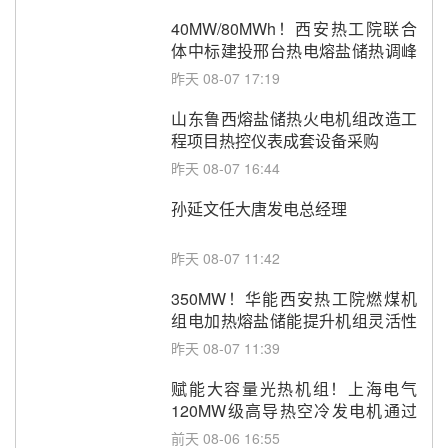
40MW/80MWh！西安热工院联合
体中标建投邢台热电熔盐储热调峰
调频改造EPC项目
昨天 08-07 17:19
山东鲁西熔盐储热火电机组改造工
程项目热控仪表成套设备采购
昨天 08-07 16:44
孙延文任大唐发电总经理
昨天 08-07 11:42
350MW！华能西安热工院燃煤机
组电加热熔盐储能提升机组灵活性
改造项目初步设计第三方评审服务
昨天 08-07 11:39
采购
赋能大容量光热机组！上海电气
120MW级高导热空冷发电机通过
型式试验
前天 08-06 16:55