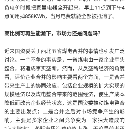
负电价时段把家里电器全开起来，早上11点到下午4
点间用掉858KWh，当月电费就能全部被抵消了。
高比例可再生能源下，市场力还是问题吗？
近来国资委关于西北五省煤电合并的事情也引发广泛
讨论。一个不争的事实是，一省煤电由一家企业牵头
整合，将造成事实垄断。然而，从反垄断经济的角度
看，评价企业合并的影响主要看两个方面，一是合并
带来生产上的协同效应，包括企业规模的扩大实现的
规模经济以及煤电整合带来的范围经济，使生产成本
降低而改善企业经营状态，这是国资委推动煤电整合
的主要出发点；二是合并之后对市场竞争产生的影
响，主要是多家企业之间竞争变为一家独大造成的
“店大欺客”，垄断市场造成价格上涨。无论是前者还