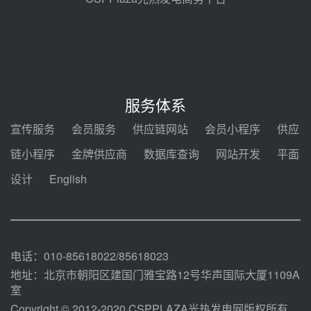
节点突破！独山子石化光伏熔盐储
能示范项目电加热器厂房顺利封顶
08-05 14:48
7400吨！迪尔化工成功签订鲁西火
电机组灵活性改造项目三元液态盐
服务体系
采购合同
08-05 14:12
宣传服务
会员服务
供应链网站
会员小程序
供应
迪尔化工预中标华能西安热工院
链小程序
金牌供应商
数据库查询
网站开发
平面
2026-2029年熔盐介质框架协议
设计
English
08-05 11:37
中能建华中试研院中标重能新疆
100MW光热项目机组调试及性能
试验
08-05 10:41
电话：010-85618022/85618023
地址：北京市朝阳区建国门雅宝路12号华声国际大厦1109A
室
Copyright © 2012-2020 CSPPLAZA光热发电网版权所有