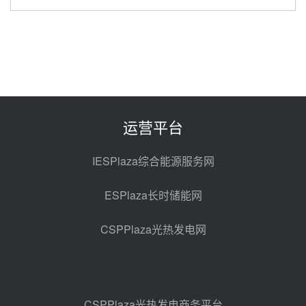
华电科工金源华电淄博熔盐储热项
目熔盐储罐采购
前天 08-06 11:47
中国电建中南院吉西基地鲁固直流
100MW光工程性能试验采购
前天 08-06 10:49
运营平台
西子洁能中标中广核德令哈50MW
光热示范电站二列蒸汽发生器设备
IESPlaza综合能源服务网
采购
08-05 17:20
ESPlaza长时储能网
亚核阀业中标天山北麓100MW光
热发电工程EPC总承包项目熔盐截
CSPPlaza光热发电网
止阀、熔盐三偏心蝶阀采购
08-05 17:15
昊森机电中标新疆华电天山北麓基
地100MW光热发电工程EPC总承
包项目熔盐介质超声波流量计采购
08-05 17:09
CSPPlaza光热发电商务平台