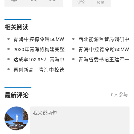
评论
收藏
相关阅读
青海中控德令哈50MW
西北能源监管局调研中
光热电站运行数据发
控太阳能、中广核太阳
2020年青海将构建完整
青海中控德令哈50MW
布，近期电站表现优异
能等企业了解光热发电
的光伏、光热、储能产
光热电站月度发电量达
达成率102.9%！青海中
青海省委书记王建军一
项目发展情况
业链条
成率首次超过100%
控德令哈50MW光热电
行赴青海中控德令哈
再创新高！青海中控德
站2月运行数据再创新高
50MW光热电站考察
令哈50MW塔式光热电
站整月发电1840万度！
最新评论
0
人参与