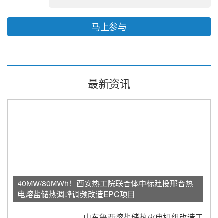
马上参与
最新资讯
40MW/80MWh！西安热工院联合体中标建投邢台热
电熔盐储热调峰调频改造EPC项目
山东鲁西熔盐储热火电机组改造工