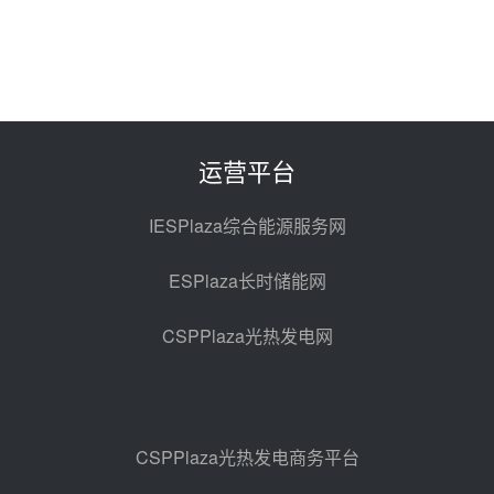
100MW光工程性能试验采购
昨天 08-06 10:49
西子洁能中标中广核德令哈50MW
光热示范电站二列蒸汽发生器设备
采购
前天 08-05 17:20
运营平台
亚核阀业中标天山北麓100MW光
热发电工程EPC总承包项目熔盐截
IESPlaza综合能源服务网
止阀、熔盐三偏心蝶阀采购
前天 08-05 17:15
ESPlaza长时储能网
昊森机电中标新疆华电天山北麓基
地100MW光热发电工程EPC总承
CSPPlaza光热发电网
包项目熔盐介质超声波流量计采购
前天 08-05 17:09
节点突破！独山子石化光伏熔盐储
能示范项目电加热器厂房顺利封顶
前天 08-05 14:48
CSPPlaza光热发电商务平台