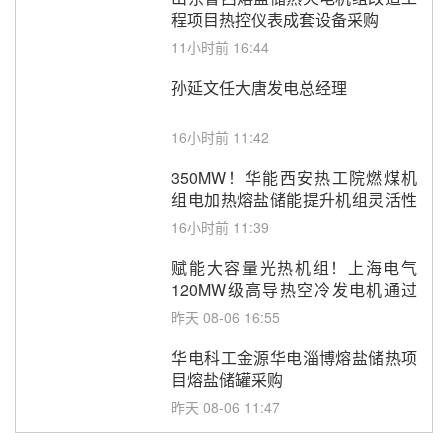
程项目热控仪表成套设备采购
11小时前 16:44
孙延文任大唐发电总经理
16小时前 11:42
350MW！华能西安热工院燃煤机
组电加热熔盐储能提升机组灵活性
改造项目初步设计第三方评审服务
16小时前 11:39
采购
赋能大容量光热机组！上海电气
120MW级高导热空冷发电机通过
型式试验
昨天 08-06 16:55
华电科工金源华电淄博熔盐储热项
目熔盐储罐采购
昨天 08-06 11:47
中国电建中南院吉西基地鲁固直流