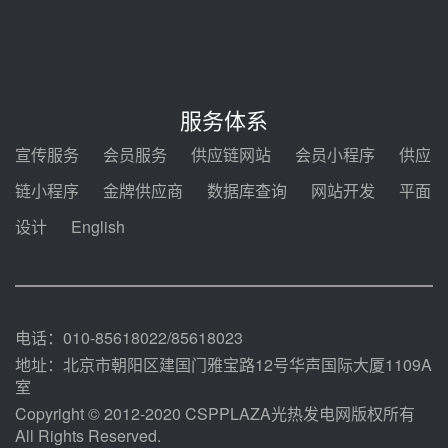
7400吨！迪尔化工成功签订鲁西火
电机组灵活性改造项目三元液态盐
采购合同
前天 08-05 14:12
迪尔化工预中标华能西安热工院
2026-2029年熔盐介质框架协议
服务体系
前天 08-05 11:37
宣传服务
会员服务
供应链网站
会员小程序
供应
中能建华中试研院中标重能新疆
链小程序
金牌供应商
数据库查询
网站开发
平面
100MW光热项目机组调试及性能
试验
设计
English
前天 08-05 10:41
解读丨十五五电源结构优化：光热
规模化助力构建绿色低碳电力供给
格局
前天 08-05 09:11
电话：010-85618022/85618023
地址：北京市朝阳区建国门雅宝路12号华声国际大厦1109A
室
Copyright © 2012-2020 CSPPLAZA光热发电网版权所有
All Rights Reserved.