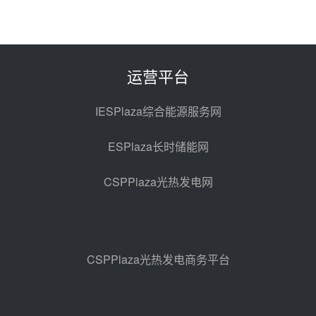
昨天 08-05 14:48
7400吨！迪尔化工成功签订鲁西火
电机组灵活性改造项目三元液态盐
采购合同
昨天 08-05 14:12
运营平台
迪尔化工预中标华能西安热工院
2026-2029年熔盐介质框架协议
IESPlaza综合能源服务网
昨天 08-05 11:37
ESPlaza长时储能网
中能建华中试研院中标重能新疆
100MW光热项目机组调试及性能
CSPPlaza光热发电网
试验
昨天 08-05 10:41
解读丨十五五电源结构优化：光热
规模化助力构建绿色低碳电力供给
格局
昨天 08-05 09:11
CSPPlaza光热发电商务平台
华能西安热工院熔盐电伴热三年框
架协议项目中标候选人公示