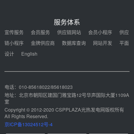
前天 08-04 11:33
350MW光热大基地建设提速！哈
锅中标格尔木项目蒸汽发生系统
服务体系
前天 08-04 09:54
宣传服务
会员服务
供应链网站
会员小程序
供应
甘肃建投安装公司赴京洽谈，深化
链小程序
金牌供应商
数据库查询
网站开发
平面
瓜州、博州光热项目战略合作
设计
English
前天 08-04 09:27
新型电力系统建设“十五五”规划印
发！明确推动光热发电规模化发展
前天 08-04 09:16
电话：010-85618022/85618023
地址：北京市朝阳区建国门雅宝路12号华声国际大厦1109A
室
Copyright © 2012-2020 CSPPLAZA光热发电网版权所有
All Rights Reserved.
京ICP备13024512号-4