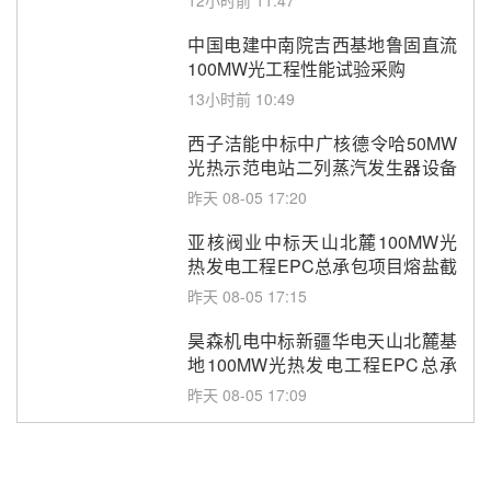
中国电建中南院吉西基地鲁固直流
100MW光工程性能试验采购
13小时前 10:49
西子洁能中标中广核德令哈50MW
光热示范电站二列蒸汽发生器设备
采购
昨天 08-05 17:20
亚核阀业中标天山北麓100MW光
热发电工程EPC总承包项目熔盐截
止阀、熔盐三偏心蝶阀采购
昨天 08-05 17:15
昊森机电中标新疆华电天山北麓基
地100MW光热发电工程EPC总承
包项目熔盐介质超声波流量计采购
昨天 08-05 17:09
节点突破！独山子石化光伏熔盐储
能示范项目电加热器厂房顺利封顶