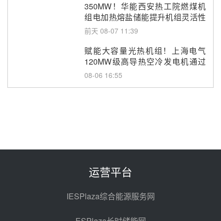
350MW！华能西安热工院燃煤机
组电加热熔盐储能提升机组灵活性
改造项目初步设计第三方评审服务
前天 08-07 11:39
采购
赋能大容量光热机组！上海电气
120MW级高导热空冷发电机通过
型式试验
08-06 16:55
华电科工金源华电淄博熔盐储热项
目熔盐储罐采购
08-06 11:47
中国电建中南院吉西基地鲁固直流
100MW光工程性能试验采购
08-06 10:49
运营平台
西子洁能中标中广核德令哈50MW
光热示范电站二列蒸汽发生器设备
IESPlaza综合能源服务网
采购
08-05 17:20
ESPlaza长时储能网