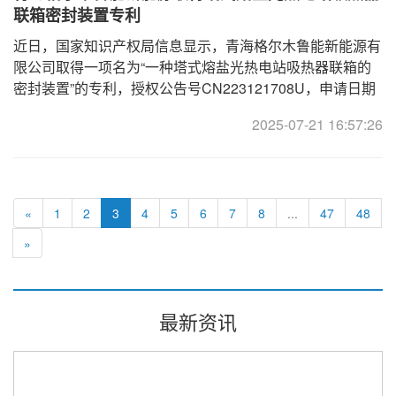
联箱密封装置专利
近日，国家知识产权局信息显示，青海格尔木鲁能新能源有
限公司取得一项名为“一种塔式熔盐光热电站吸热器联箱的
密封装置”的专利，授权公告号CN223121708U，申请日期
为2024年09月。专利摘要显示，本实用新型涉及光热转换
2025-07-21 16:57:26
领域，尤其涉及一种
«
1
2
3
4
5
6
7
8
...
47
48
»
最新资讯