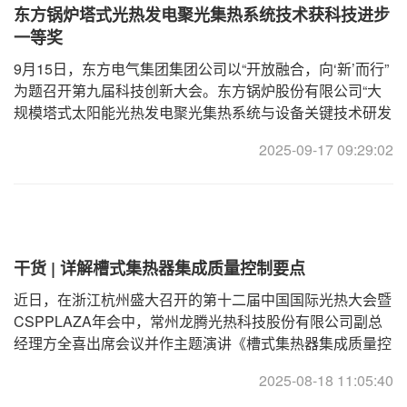
东方锅炉塔式光热发电聚光集热系统技术获科技进步
一等奖
9月15日，东方电气集团集团公司以“开放融合，向‘新’而行”
为题召开第九届科技创新大会。东方锅炉股份有限公司“大
规模塔式太阳能光热发电聚光集热系统与设备关键技术研发
及应用”获科技进步奖一等奖，受到大会表彰。“大规模塔式
2025-09-17 09:29:02
太阳能光热发电聚光集热
干货 | 详解槽式集热器集成质量控制要点
近日，在浙江杭州盛大召开的第十二届中国国际光热大会暨
CSPPLAZA年会中，常州龙腾光热科技股份有限公司副总
经理方全喜出席会议并作主题演讲《槽式集热器集成质量控
制》，详细介绍了集热管、反射镜、跟踪驱动系统、聚光器
2025-08-18 11:05:40
支架等各重要部件在生产过程中