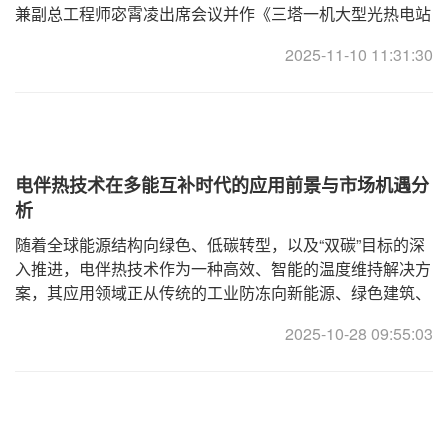
兼副总工程师宓霄凌出席会议并作《三塔一机大型光热电站
的熔盐储能系统设计优化》的主题报告。图：宓霄凌
2025-11-10 11:31:30
350MW三塔一机大型光热发电项
电伴热技术在多能互补时代的应用前景与市场机遇分
析
随着全球能源结构向绿色、低碳转型，以及“双碳”目标的深
入推进，电伴热技术作为一种高效、智能的温度维持解决方
案，其应用领域正从传统的工业防冻向新能源、绿色建筑、
交通基建等新兴市场快速扩张。本文结合行业报告与政策文
2025-10-28 09:55:03
件，分析了2025年以后电伴热