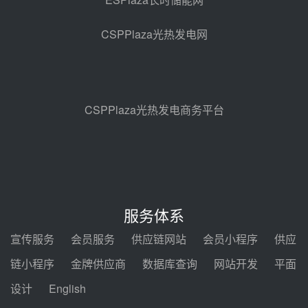
亚核阀业中标天山北麓100MW光
热发电工程EPC总承包项目熔盐截
CSPPlaza光热发电网
止阀、熔盐三偏心蝶阀采购
08-05 17:15
昊森机电中标新疆华电天山北麓基
地100MW光热发电工程EPC总承
包项目熔盐介质超声波流量计采购
08-05 17:09
CSPPlaza光热发电商务平台
节点突破！独山子石化光伏熔盐储
能示范项目电加热器厂房顺利封顶
08-05 14:48
7400吨！迪尔化工成功签订鲁西火
电机组灵活性改造项目三元液态盐
服务体系
采购合同
08-05 14:12
宣传服务
会员服务
供应链网站
会员小程序
供应
迪尔化工预中标华能西安热工院
链小程序
金牌供应商
数据库查询
网站开发
平面
2026-2029年熔盐介质框架协议
设计
English
08-05 11:37