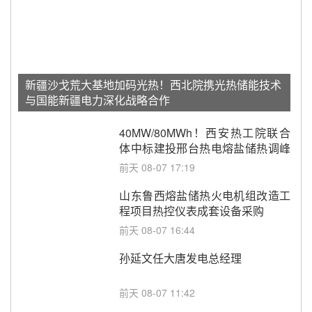
新疆沙戈荒大基地加码光热！西北院携光热储能技术
与国能新疆电力深化战略合作
40MW/80MWh！西安热工院联合
体中标建投邢台热电熔盐储热调峰
调频改造EPC项目
前天 08-07 17:19
山东鲁西熔盐储热火电机组改造工
程项目热控仪表成套设备采购
前天 08-07 16:44
孙延文任大唐发电总经理
前天 08-07 11:42