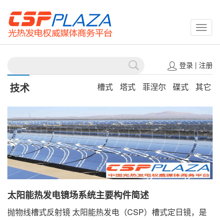
CSPP
登录
|
注册
技术
槽式
塔式
菲涅尔
碟式
其它
太阳能热发电镜场系统主要构件简述
抛物线槽式反射镜 太阳能热发电（CSP）槽式定日镜，是