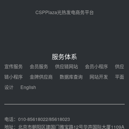
规模化助力构建绿色低碳电力供给
格局
前天 08-05 09:11
CSPPlaza光热发电商务平台
华能西安热工院熔盐电伴热三年框
架协议项目中标候选人公示
08-04 11:33
350MW光热大基地建设提速！哈
锅中标格尔木项目蒸汽发生系统
服务体系
08-04 09:54
宣传服务
会员服务
供应链网站
会员小程序
供应
甘肃建投安装公司赴京洽谈，深化
链小程序
金牌供应商
数据库查询
网站开发
平面
瓜州、博州光热项目战略合作
设计
English
08-04 09:27
新型电力系统建设“十五五”规划印
发！明确推动光热发电规模化发展
08-04 09:16
电话：010-85618022/85618023
地址：北京市朝阳区建国门雅宝路12号华声国际大厦1109A