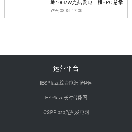
地100MW光热发电工程EPC总承
包项目熔盐介质超声波流量计采购
昨天 08-05 17:09
节点突破！独山子石化光伏熔盐储
能示范项目电加热器厂房顺利封顶
昨天 08-05 14:48
7400吨！迪尔化工成功签订鲁西火
电机组灵活性改造项目三元液态盐
采购合同
昨天 08-05 14:12
运营平台
迪尔化工预中标华能西安热工院
2026-2029年熔盐介质框架协议
IESPlaza综合能源服务网
前天 08-05 11:37
ESPlaza长时储能网
中能建华中试研院中标重能新疆
100MW光热项目机组调试及性能
CSPPlaza光热发电网
试验
前天 08-05 10:41
解读丨十五五电源结构优化：光热