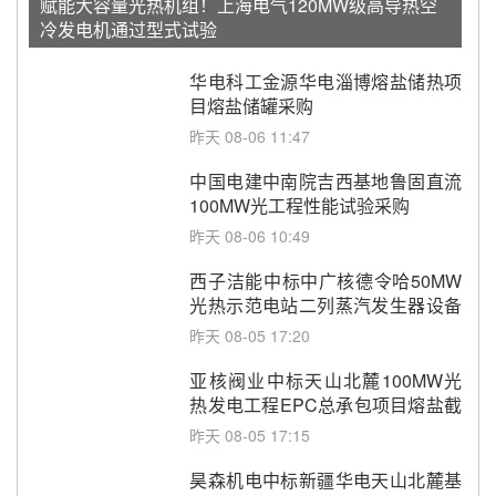
赋能大容量光热机组！上海电气120MW级高导热空
冷发电机通过型式试验
华电科工金源华电淄博熔盐储热项
目熔盐储罐采购
昨天 08-06 11:47
中国电建中南院吉西基地鲁固直流
100MW光工程性能试验采购
昨天 08-06 10:49
西子洁能中标中广核德令哈50MW
光热示范电站二列蒸汽发生器设备
采购
昨天 08-05 17:20
亚核阀业中标天山北麓100MW光
热发电工程EPC总承包项目熔盐截
止阀、熔盐三偏心蝶阀采购
昨天 08-05 17:15
昊森机电中标新疆华电天山北麓基