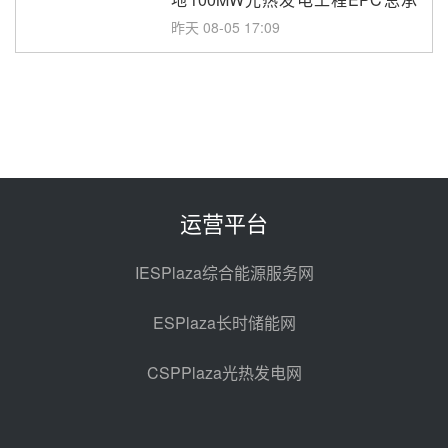
包项目熔盐介质超声波流量计采购
昨天 08-05 17:09
节点突破！独山子石化光伏熔盐储
能示范项目电加热器厂房顺利封顶
昨天 08-05 14:48
7400吨！迪尔化工成功签订鲁西火
电机组灵活性改造项目三元液态盐
采购合同
昨天 08-05 14:12
运营平台
迪尔化工预中标华能西安热工院
2026-2029年熔盐介质框架协议
IESPlaza综合能源服务网
昨天 08-05 11:37
ESPlaza长时储能网
中能建华中试研院中标重能新疆
100MW光热项目机组调试及性能
CSPPlaza光热发电网
试验
昨天 08-05 10:41
解读丨十五五电源结构优化：光热