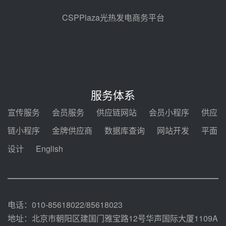
规模化助力构建绿色低碳电力供给
格局
昨天 08-05 09:11
CSPPlaza光热发电商务平台
华能西安热工院熔盐电伴热三年框
架协议项目中标候选人公示
前天 08-04 11:33
350MW光热大基地建设提速！哈
锅中标格尔木项目蒸汽发生系统
服务体系
前天 08-04 09:54
宣传服务
会员服务
供应链网站
会员小程序
供应
甘肃建投安装公司赴京洽谈，深化
链小程序
金牌供应商
数据库查询
网站开发
平面
瓜州、博州光热项目战略合作
设计
English
前天 08-04 09:27
新型电力系统建设“十五五”规划印
发！明确推动光热发电规模化发展
前天 08-04 09:16
电话：010-85618022/85618023
地址：北京市朝阳区建国门雅宝路12号华声国际大厦1109A