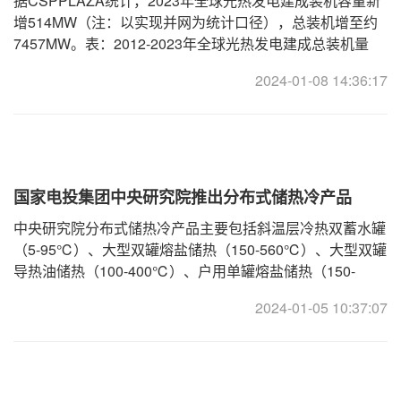
据CSPPLAZA统计，2023年全球光热发电建成装机容量新
增514MW（注：以实现并网为统计口径），总装机增至约
7457MW。表：2012-2023年全球光热发电建成总装机量
2023年12月初，由上海电气总承包建设的迪拜700兆瓦光热
2024-01-08 14:36:17
和2
国家电投集团中央研究院推出分布式储热冷产品
中央研究院分布式储热冷产品主要包括斜温层冷热双蓄水罐
（5-95℃）、大型双罐熔盐储热（150-560℃）、大型双罐
导热油储热（100-400℃）、户用单罐熔盐储热（150-
560℃）、固体/相变堆积床储换热一体化设备（200-
2024-01-05 10:37:07
600℃）、固