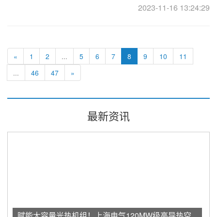
2023-11-16 13:24:29
研究人员通过超材料的独特结构和卓
«
1
2
...
5
6
7
8
9
10
11
...
46
47
»
最新资讯
赋能大容量光热机组！上海电气120MW级高导热空