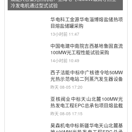
冷发电机通过型式试验
华电科工金源华电淄博熔盐储热项
目熔盐储罐采购
13小时前 11:47
中国电建中南院吉西基地鲁固直流
100MW光工程性能试验采购
14小时前 10:49
西子洁能中标中广核德令哈50MW
光热示范电站二列蒸汽发生器设备
采购
昨天 08-05 17:20
亚核阀业中标天山北麓100MW光
热发电工程EPC总承包项目熔盐截
止阀、熔盐三偏心蝶阀采购
昨天 08-05 17:15
昊森机电中标新疆华电天山北麓基
地100MW光热发电工程EPC总承