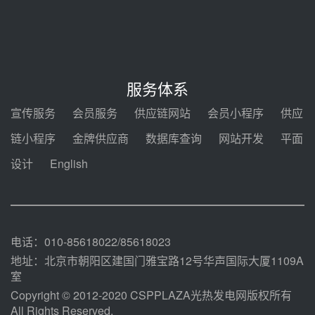
华能西安热工院熔盐电伴热三年框
架协议项目中标候选人公示
08-04 11:33
350MW光热大基地建设提速！哈
锅中标格尔木项目蒸汽发生系统
服务体系
08-04 09:54
宣传服务
会员服务
供应链网站
会员小程序
供应
甘肃建投安装公司赴京洽谈，深化
链小程序
金牌供应商
数据库查询
网站开发
平面
瓜州、博州光热项目战略合作
设计
English
08-04 09:27
新型电力系统建设“十五五”规划印
发！明确推动光热发电规模化发展
08-04 09:16
电话：010-85618022/85618023
地址：北京市朝阳区建国门雅宝路12号华声国际大厦1109A
室
Copyright © 2012-2020 CSPPLAZA光热发电网版权所有
All Rights Reserved.