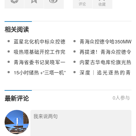
评论
收藏
相关阅读
蓝星北化机中标众控德
青海众控德令哈350MW
令哈、中控金塔两座光
光热发电示范（试点）
吸热塔基础开挖工作完
再提速！青海众控德令
热发电项目熔盐罐设计
项目可行性研究报告顺
成！青海众控德令哈35
哈35万千瓦光热项目建
青海省委书记吴晓军一
内蒙古华电库伦旗光热
制造等服务
利通过评审
万千瓦光热发电示范
设进度刷新
行莅临青海众控德令哈
项目申报方案编制咨询
15小时储热 +“三塔一机”
深度｜追光逐热的青
（试点）项目全面复工
35万千瓦光热发电示范
服务询比采购
！青能格尔木 350MW
海：光热何以成为新能
复产
（试点）项目调研指导
塔式光热项目启动可研
源发展必答题？
招标
最新评论
0
人参与