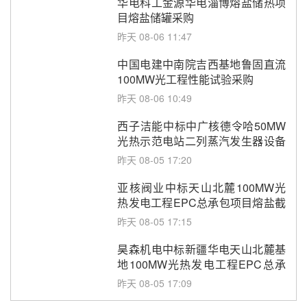
华电科工金源华电淄博熔盐储热项
目熔盐储罐采购
昨天 08-06 11:47
中国电建中南院吉西基地鲁固直流
100MW光工程性能试验采购
昨天 08-06 10:49
西子洁能中标中广核德令哈50MW
光热示范电站二列蒸汽发生器设备
采购
昨天 08-05 17:20
亚核阀业中标天山北麓100MW光
热发电工程EPC总承包项目熔盐截
止阀、熔盐三偏心蝶阀采购
昨天 08-05 17:15
昊森机电中标新疆华电天山北麓基
地100MW光热发电工程EPC总承
包项目熔盐介质超声波流量计采购
昨天 08-05 17:09