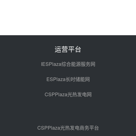
节点突破！独山子石化光伏熔盐储
能示范项目电加热器厂房顺利封顶
前天 08-05 14:48
7400吨！迪尔化工成功签订鲁西火
电机组灵活性改造项目三元液态盐
采购合同
前天 08-05 14:12
运营平台
迪尔化工预中标华能西安热工院
2026-2029年熔盐介质框架协议
IESPlaza综合能源服务网
前天 08-05 11:37
ESPlaza长时储能网
中能建华中试研院中标重能新疆
100MW光热项目机组调试及性能
CSPPlaza光热发电网
试验
前天 08-05 10:41
解读丨十五五电源结构优化：光热
规模化助力构建绿色低碳电力供给
格局
前天 08-05 09:11
CSPPlaza光热发电商务平台