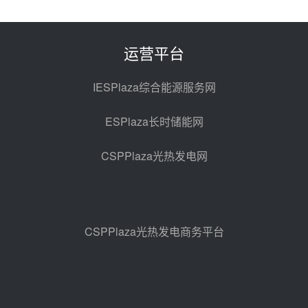
西子洁能中标中广核德令哈50MW
光热示范电站二列蒸汽发生器设备
采购
前天 08-05 17:20
运营平台
亚核阀业中标天山北麓100MW光
热发电工程EPC总承包项目熔盐截
IESPlaza综合能源服务网
止阀、熔盐三偏心蝶阀采购
前天 08-05 17:15
ESPlaza长时储能网
昊森机电中标新疆华电天山北麓基
地100MW光热发电工程EPC总承
CSPPlaza光热发电网
包项目熔盐介质超声波流量计采购
前天 08-05 17:09
节点突破！独山子石化光伏熔盐储
能示范项目电加热器厂房顺利封顶
前天 08-05 14:48
CSPPlaza光热发电商务平台
7400吨！迪尔化工成功签订鲁西火
电机组灵活性改造项目三元液态盐
采购合同
前天 08-05 14:12