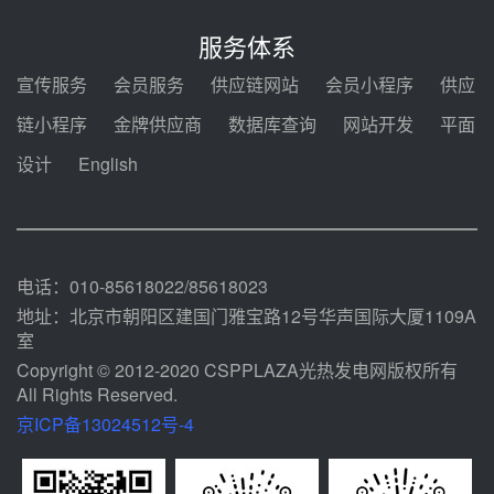
迪尔化工预中标华能西安热工院
2026-2029年熔盐介质框架协议
服务体系
前天 08-05 11:37
宣传服务
会员服务
供应链网站
会员小程序
供应
中能建华中试研院中标重能新疆
链小程序
金牌供应商
数据库查询
网站开发
平面
100MW光热项目机组调试及性能
试验
设计
English
前天 08-05 10:41
解读丨十五五电源结构优化：光热
规模化助力构建绿色低碳电力供给
格局
前天 08-05 09:11
电话：010-85618022/85618023
地址：北京市朝阳区建国门雅宝路12号华声国际大厦1109A
室
Copyright © 2012-2020 CSPPLAZA光热发电网版权所有
All Rights Reserved.
京ICP备13024512号-4