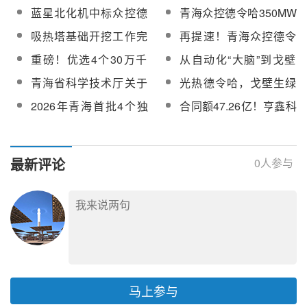
蓝星北化机中标众控德
青海众控德令哈350MW
令哈、中控金塔两座光
光热发电示范（试点）
吸热塔基础开挖工作完
再提速！青海众控德令
热发电项目熔盐罐设计
项目可行性研究报告顺
成！青海众控德令哈35
哈35万千瓦光热项目建
重磅！优选4个30万千
从自动化“大脑”到戈壁
制造等服务
利通过评审
万千瓦光热发电示范
设进度刷新
瓦光热项目！青海2026
“追光”！专访金建祥：光
青海省科学技术厅关于
光热德令哈，戈壁生绿
（试点）项目全面复工
年第一批独立光热项目
热价值不止于发电利好
组织申报青海省光热技
电
复产
2026年青海首批4个独
合同额47.26亿！亨鑫科
竞配启动
术创新中心的通知
立光热项目，3个落地格
技联手协鑫全力推进青
尔木
海350MW塔式光热发电
项目建设
最新评论
0
人参与
马上参与