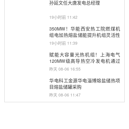
孙延文任大唐发电总经理
19小时前 11:42
350MW！华能西安热工院燃煤机
组电加热熔盐储能提升机组灵活性
改造项目初步设计第三方评审服务
19小时前 11:39
采购
赋能大容量光热机组！上海电气
120MW级高导热空冷发电机通过
型式试验
昨天 08-06 16:55
华电科工金源华电淄博熔盐储热项
目熔盐储罐采购
昨天 08-06 11:47
中国电建中南院吉西基地鲁固直流
100MW光工程性能试验采购
昨天 08-06 10:49