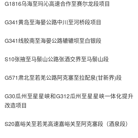
G1816乌海至玛沁高速合作至赛尔龙段项目
G341黄岛至海晏公路中川至河桥段项目
G341线胶南至海晏公路辘辘坝至白银段
S10张掖至马鬃山公路张酒交界至马鬃山段
G571肃北至若羌公路阿克塞至拉配泉(甘新界)段
G30瓜州至星星峡和G312瓜州至星星峡一体化提升
改造项目
S20嘉峪关至若羌高速嘉峪关至阿克塞段（酒泉段）