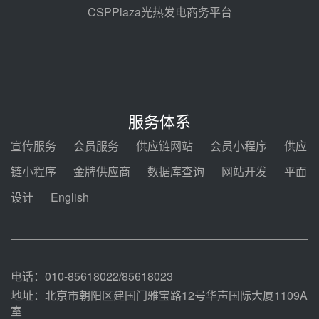
昨天 08-04 09:27
CSPPlaza光热发电商务平台
新型电力系统建设“十五五”规划印
发！明确推动光热发电规模化发展
昨天 08-04 09:16
中电建共和100万千瓦光伏光热项
目海南州香加#1储能工程EPC总承
服务体系
包项目设备采购
前天 08-03 17:10
宣传服务
会员服务
供应链网站
会员小程序
供应
河北金悦弘千中标重能新疆天山北
链小程序
金牌供应商
数据库查询
网站开发
平面
麓100MW光热发电项目用“碳钢、
合金钢管件”采购
设计
English
前天 08-03 16:58
华电重能新疆天山北麓新能源基地
100MW光热发电项目管件采购
前天 08-03 16:29
电话：010-85618022/85618023
地址：北京市朝阳区建国门雅宝路12号华声国际大厦1109A
室