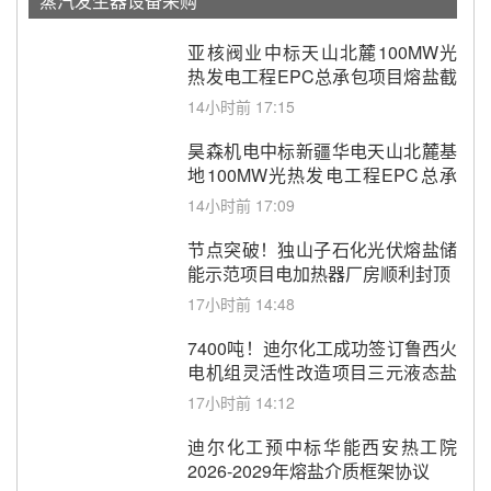
蒸汽发生器设备采购
亚核阀业中标天山北麓100MW光
热发电工程EPC总承包项目熔盐截
止阀、熔盐三偏心蝶阀采购
14小时前 17:15
昊森机电中标新疆华电天山北麓基
地100MW光热发电工程EPC总承
包项目熔盐介质超声波流量计采购
14小时前 17:09
节点突破！独山子石化光伏熔盐储
能示范项目电加热器厂房顺利封顶
17小时前 14:48
7400吨！迪尔化工成功签订鲁西火
电机组灵活性改造项目三元液态盐
采购合同
17小时前 14:12
迪尔化工预中标华能西安热工院
2026-2029年熔盐介质框架协议