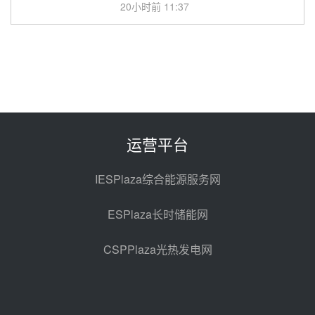
20小时前 11:37
中能建华中试研院中标重能新疆
100MW光热项目机组调试及性能
试验
21小时前 10:41
解读丨十五五电源结构优化：光热
规模化助力构建绿色低碳电力供给
格局
22小时前 09:11
运营平台
华能西安热工院熔盐电伴热三年框
架协议项目中标候选人公示
IESPlaza综合能源服务网
昨天 08-04 11:33
ESPlaza长时储能网
350MW光热大基地建设提速！哈
锅中标格尔木项目蒸汽发生系统
CSPPlaza光热发电网
昨天 08-04 09:54
甘肃建投安装公司赴京洽谈，深化
瓜州、博州光热项目战略合作