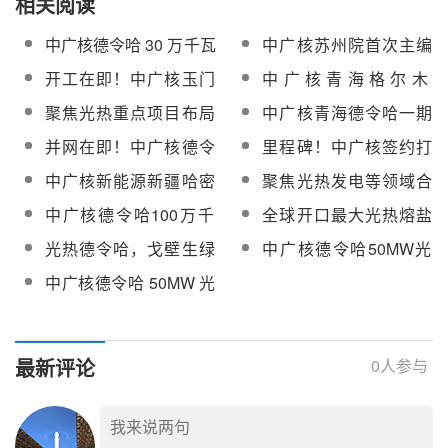
相关阅读
中广核德令哈 30 万千瓦
中广核苏州院首次主编
熔盐槽式光热项目接入
的熔盐储能领域国家标
开工在即！中广核玉门
中广核青海格尔木
系统设计及电能质量评
准获批立项
70万千瓦风光热制氢项
350MW光热示范（试
聚焦光热重点项目布局
中广核青海德令哈一期
估编制直接采购公告
目入选甘肃2026省重大
点）项目塔式聚光集热
推进等核心议题！中国
光热20万千瓦发电项目
并网在即！中广核德令
里程碑！中广核签约打
项目
系统采购
能建投资公司吉林公司
高低温熔盐钢管公开竞
哈200MW光热项目进展
造巴西首个百兆瓦级熔
中广核新能源新疆哈密
聚焦光热发电等领域合
与中广核座谈交流
价采购
全梳理
盐储热光热电站
40万千瓦“光热+”项目申
作！青海国投与中广核
中广核德令哈100万千
全球开口最大光热熔盐
请报告(项目前期)采购
青海公司举行战略合作
瓦光热储一体化项目
槽式集热器成套装备及
光热德令哈，戈壁生绿
中广核德令哈50MW光
签约仪式
2026年度日常检修维护
工艺，在青海完成技术
电
热电站2026-2028年反
中广核德令哈 50MW 光
服务采购
验证！
射镜备品备件框架采购
热示范电站发布蒸汽发
生器采购及更换服务招
标
最新评论
0
人参与