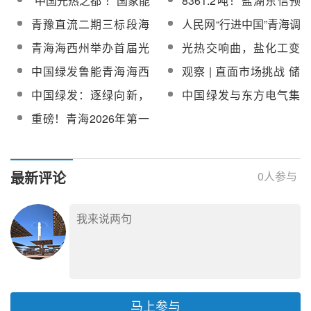
“中国光热之都”！国家能
8361.2吨！盐湖东信预
源局支持海西州打造全
中标青豫直流二期三标
青豫直流二期三标段海
人民网“行进中国”青海调
国光热产业发展高地
段海西基地100MW光热
西基地100MW光热工程
研团走进海西基地10万
青海海西州举办首届光
光热交响曲，盐化工变
工程熔盐采购项目
熔盐采购成交结果公示
千瓦光热工程
热行业职工职业技能竞
奏乐——海西州谱写绿
中国绿发鲁能青海海西
观察 | 直面市场挑战 储
赛
色发展新乐章
多能互补光热电站：逐
能如何撕下“建而不用”的
中国绿发：逐绿向新，
中国绿发与东方电气集
光而行的绿色答卷
标签？
绘就高质量发展新图景
团签署战略合作框架协
重磅！青海2026年第一
议
批独立光热项目中标
（入围）候选人公示
最新评论
0
人参与
马上参与