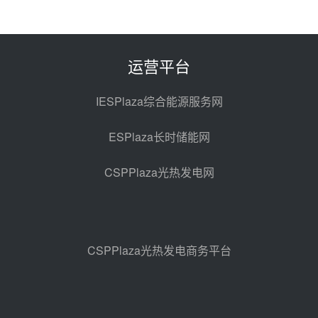
西子洁能中标中广核德令哈50MW
光热示范电站二列蒸汽发生器设备
采购
前天 08-05 17:20
运营平台
亚核阀业中标天山北麓100MW光
热发电工程EPC总承包项目熔盐截
IESPlaza综合能源服务网
止阀、熔盐三偏心蝶阀采购
前天 08-05 17:15
ESPlaza长时储能网
昊森机电中标新疆华电天山北麓基
地100MW光热发电工程EPC总承
CSPPlaza光热发电网
包项目熔盐介质超声波流量计采购
前天 08-05 17:09
节点突破！独山子石化光伏熔盐储
能示范项目电加热器厂房顺利封顶
前天 08-05 14:48
CSPPlaza光热发电商务平台
7400吨！迪尔化工成功签订鲁西火
电机组灵活性改造项目三元液态盐
采购合同
前天 08-05 14:12