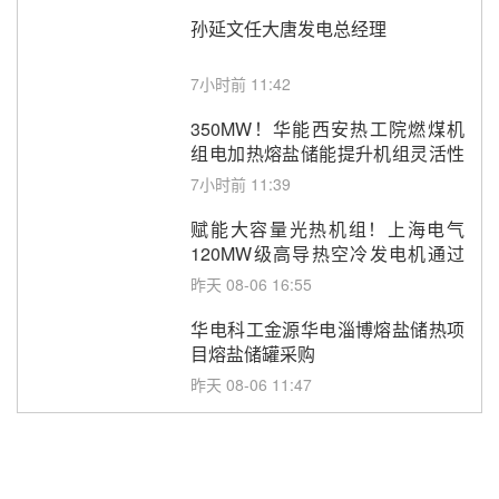
孙延文任大唐发电总经理
7小时前 11:42
350MW！华能西安热工院燃煤机
组电加热熔盐储能提升机组灵活性
改造项目初步设计第三方评审服务
7小时前 11:39
采购
赋能大容量光热机组！上海电气
120MW级高导热空冷发电机通过
型式试验
昨天 08-06 16:55
华电科工金源华电淄博熔盐储热项
目熔盐储罐采购
昨天 08-06 11:47
中国电建中南院吉西基地鲁固直流
100MW光工程性能试验采购
昨天 08-06 10:49