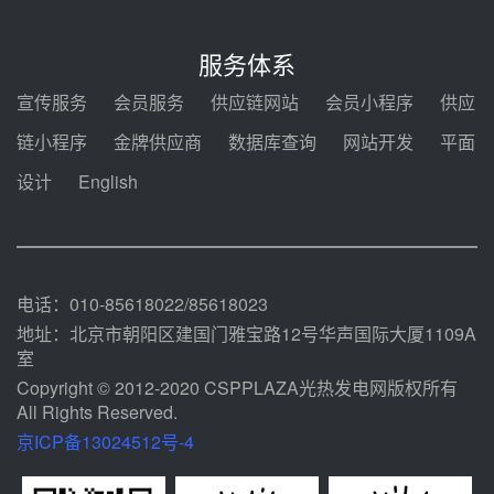
迪尔化工预中标华能西安热工院
2026-2029年熔盐介质框架协议
服务体系
前天 08-05 11:37
宣传服务
会员服务
供应链网站
会员小程序
供应
中能建华中试研院中标重能新疆
链小程序
金牌供应商
数据库查询
网站开发
平面
100MW光热项目机组调试及性能
试验
设计
English
前天 08-05 10:41
解读丨十五五电源结构优化：光热
规模化助力构建绿色低碳电力供给
格局
前天 08-05 09:11
电话：010-85618022/85618023
地址：北京市朝阳区建国门雅宝路12号华声国际大厦1109A
室
Copyright © 2012-2020 CSPPLAZA光热发电网版权所有
All Rights Reserved.
京ICP备13024512号-4