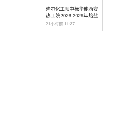
合同
迪尔化工预中标华能西安
热工院2026-2029年熔盐
介质框架协议
21小时前 11:37
中能建华中试研院中标重
能新疆100MW光热项目
机组调试及性能试验
22小时前 10:41
解读丨十五五电源结构优
化：光热规模化助力构建
绿色低碳电力供给格局
23小时前 09:11
华能西安热工院熔盐电伴
热三年框架协议项目中标
候选人公示
昨天 08-04 11:33
350MW光热大基地建设
提速！哈锅中标格尔木项
目蒸汽发生系统
昨天 08-04 09:54