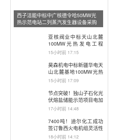
西子洁能中标中广核德令哈50MW光
热示范电站二列蒸汽发生器设备采购
亚核阀业中标天山北麓
100MW光热发电工程
EPC总承包项目熔盐截
15小时前 17:15
止阀、熔盐三偏心蝶阀采
购
昊森机电中标新疆华电天
山北麓基地100MW光热
发电工程EPC总承包项
15小时前 17:09
目熔盐介质超声波流量计
采购
节点突破！独山子石化光
伏熔盐储能示范项目电加
热器厂房顺利封顶
17小时前 14:48
7400吨！迪尔化工成功
签订鲁西火电机组灵活性
改造项目三元液态盐采购
18小时前 14:12