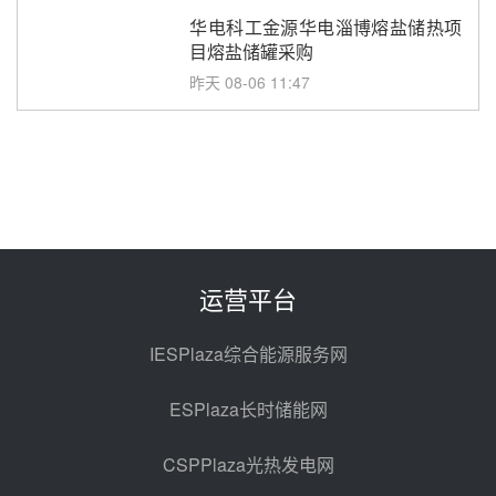
华电科工金源华电淄博熔盐储热项
目熔盐储罐采购
昨天 08-06 11:47
中国电建中南院吉西基地鲁固直流
100MW光工程性能试验采购
昨天 08-06 10:49
西子洁能中标中广核德令哈50MW
光热示范电站二列蒸汽发生器设备
采购
前天 08-05 17:20
运营平台
亚核阀业中标天山北麓100MW光
热发电工程EPC总承包项目熔盐截
IESPlaza综合能源服务网
止阀、熔盐三偏心蝶阀采购
前天 08-05 17:15
ESPlaza长时储能网
昊森机电中标新疆华电天山北麓基
地100MW光热发电工程EPC总承
CSPPlaza光热发电网
包项目熔盐介质超声波流量计采购
前天 08-05 17:09