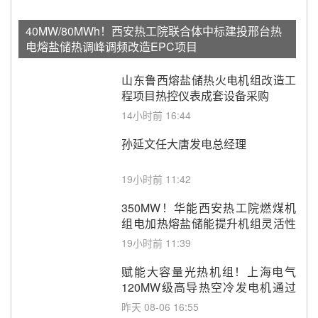
40MW/80MWh！西安热工院联合体中标建投邢台热
电熔盐储热调峰调频改造EPC项目
山东鲁西熔盐储热火电机组改造工
程项目热控仪表成套设备采购
14小时前 16:44
孙延文任大唐发电总经理
19小时前 11:42
350MW！华能西安热工院燃煤机
组电加热熔盐储能提升机组灵活性
改造项目初步设计第三方评审服务
19小时前 11:39
采购
赋能大容量光热机组！上海电气
120MW级高导热空冷发电机通过
型式试验
昨天 08-06 16:55