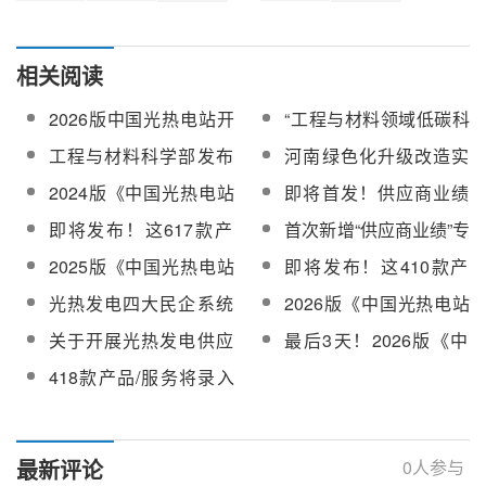
相关阅读
2026版中国光热电站开
“工程与材料领域低碳科
发供应链指南在线订购
学基础研究”项目指南：
工程与材料科学部发布
河南绿色化升级改造实
建立下一代光-热-储系统
关于“双碳”专项项目指南
施指南：加快光热发电
2024版《中国光热电站
即将首发！供应商业绩
能量传递转化与储能/释
的通告
等绿色低碳先进适用技
开发供应链指南》启动
将录入2024版《中国光
能协同调控方法
即将发布！这617款产
首次新增“供应商业绩”专
术改造
编辑，3月31日截止录
热电站开发供应链指
品/服务信息将录入2024
栏！2024版中国光热电
2025版《中国光热电站
即将发布！这410款产
入！【附659家供应商
南》
版《中国光热电站开发
站开发供应链指南在线
开发供应链指南》启动
品/服务信息将录入2025
名录】
光热发电四大民企系统
2026版《中国光热电站
供应链指南》
订购
编辑
版《中国光热电站开发
集成商布局一览
开发供应链指南》启动
关于开展光热发电供应
最后3天！2026版《中
供应链指南》
编辑
商业绩更新统计工作的
国光热电站开发供应链
418款产品/服务将录入
通知
指南》即将截止录入！
2026版《中国光热电站
开发供应链指南》【附
名录】
最新评论
0
人参与