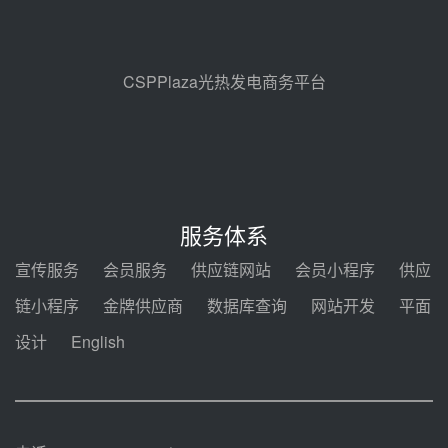
节点突破！独山子石化光伏熔盐储
能示范项目电加热器厂房顺利封顶
前天 08-05 14:48
CSPPlaza光热发电商务平台
7400吨！迪尔化工成功签订鲁西火
电机组灵活性改造项目三元液态盐
采购合同
前天 08-05 14:12
迪尔化工预中标华能西安热工院
2026-2029年熔盐介质框架协议
服务体系
前天 08-05 11:37
宣传服务
会员服务
供应链网站
会员小程序
供应
中能建华中试研院中标重能新疆
链小程序
金牌供应商
数据库查询
网站开发
平面
100MW光热项目机组调试及性能
试验
设计
English
前天 08-05 10:41
解读丨十五五电源结构优化：光热
规模化助力构建绿色低碳电力供给
格局
前天 08-05 09:11