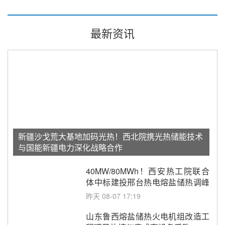
最新资讯
新疆沙戈荒大基地加码光热！西北院携光热储能技术
与国能新疆电力深化战略合作
40MW/80MWh！西安热工院联合
体中标建投邢台热电熔盐储热调峰
调频改造EPC项目
昨天 08-07 17:19
山东鲁西熔盐储热火电机组改造工