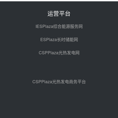
100MW光工程性能试验采购
前天 08-06 10:49
运营平台
西子洁能中标中广核德令哈50MW
光热示范电站二列蒸汽发生器设备
IESPlaza综合能源服务网
采购
08-05 17:20
ESPlaza长时储能网
亚核阀业中标天山北麓100MW光
热发电工程EPC总承包项目熔盐截
CSPPlaza光热发电网
止阀、熔盐三偏心蝶阀采购
08-05 17:15
昊森机电中标新疆华电天山北麓基
地100MW光热发电工程EPC总承
包项目熔盐介质超声波流量计采购
08-05 17:09
CSPPlaza光热发电商务平台
节点突破！独山子石化光伏熔盐储
能示范项目电加热器厂房顺利封顶
08-05 14:48
7400吨！迪尔化工成功签订鲁西火