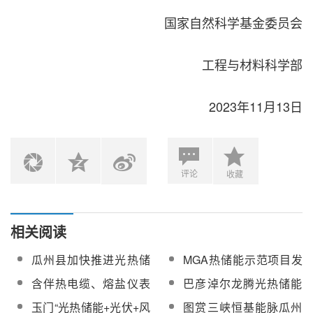
国家自然科学基金委员会
工程与材料科学部
2023年11月13日
评论
收藏
相关阅读
瓜州县加快推进光热储
MGA热储能示范项目发
能项目，坚持“项目为王”
生过热事故！
含伴热电缆、熔盐仪表
巴彦淖尔龙腾光热储能
夯实发展硬支撑
阀等！中核玉门100MW
科创园项目综合办公楼
玉门“光热储能+光伏+风
图赏三峡恒基能脉瓜州