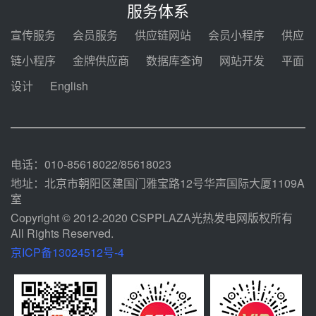
电机组灵活性改造项目三元液态盐
服务体系
采购合同
08-05 14:12
宣传服务
会员服务
供应链网站
会员小程序
供应
迪尔化工预中标华能西安热工院
链小程序
金牌供应商
数据库查询
网站开发
平面
2026-2029年熔盐介质框架协议
设计
English
08-05 11:37
中能建华中试研院中标重能新疆
100MW光热项目机组调试及性能
试验
08-05 10:41
电话：010-85618022/85618023
地址：北京市朝阳区建国门雅宝路12号华声国际大厦1109A
室
Copyright © 2012-2020 CSPPLAZA光热发电网版权所有
All Rights Reserved.
京ICP备13024512号-4