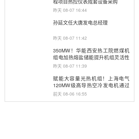
程项目热控仪表成套设备采购
昨天 08-07 16:44
孙延文任大唐发电总经理
昨天 08-07 11:42
350MW！华能西安热工院燃煤机
组电加热熔盐储能提升机组灵活性
改造项目初步设计第三方评审服务
昨天 08-07 11:39
采购
赋能大容量光热机组！上海电气
120MW级高导热空冷发电机通过
型式试验
前天 08-06 16:55
华电科工金源华电淄博熔盐储热项
目熔盐储罐采购
前天 08-06 11:47
中国电建中南院吉西基地鲁固直流