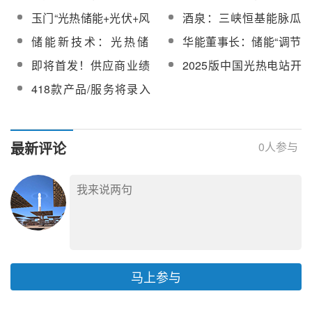
光热储能工程第5批辅机
主体结构顺利封顶
电”示范项目40万千瓦光
70万千瓦“光热储能+”项
玉门“光热储能+光伏+风
酒泉：三峡恒基能脉瓜
设备采购
伏发电工程提前40天完
目建设现场
电”示范项目20万千瓦风
州70万千瓦“光热储能+”
储能新技术：光热储
华能董事长：储能“调节
工
电工程项目顺利发货
等项目建设大提速，赋
能、TCO玻璃等产业链
器”在构建新型电力系统
即将首发！供应商业绩
2025版中国光热电站开
能经济社会高质量发展
机会分析
中发挥着至关重要的作
将录入2024版《中国光
发供应链指南在线订购
418款产品/服务将录入
用！
热电站开发供应链指
2026版《中国光热电站
南》
开发供应链指南》【附
名录】
最新评论
0
人参与
马上参与