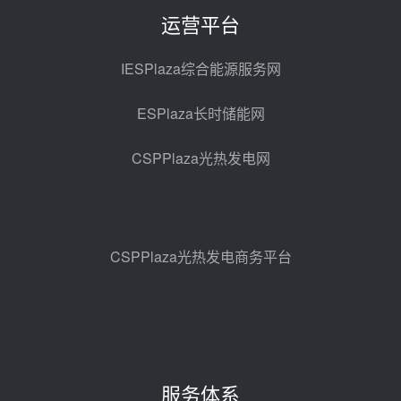
格局
22小时前 09:11
运营平台
华能西安热工院熔盐电伴热三年框
架协议项目中标候选人公示
IESPlaza综合能源服务网
昨天 08-04 11:33
ESPlaza长时储能网
350MW光热大基地建设提速！哈
锅中标格尔木项目蒸汽发生系统
CSPPlaza光热发电网
昨天 08-04 09:54
甘肃建投安装公司赴京洽谈，深化
瓜州、博州光热项目战略合作
昨天 08-04 09:27
CSPPlaza光热发电商务平台
新型电力系统建设“十五五”规划印
发！明确推动光热发电规模化发展
昨天 08-04 09:16
中电建共和100万千瓦光伏光热项
目海南州香加#1储能工程EPC总承
服务体系