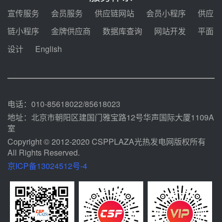
包项目设备采购
前天 08-03 17:10
宣传服务
会员服务
供应链网站
会员小程序
供应
河北金悦弘千中标重能新疆天山北
链小程序
金牌供应商
数据库查询
网站开发
平面
麓100MW光热发电项目用“碳钢、
合金钢管件”采购
设计
English
前天 08-03 16:58
华电重能新疆天山北麓新能源基地
100MW光热发电项目管件采购
前天 08-03 16:29
电话：010-85618022/85618023
地址：北京市朝阳区建国门雅宝路12号华声国际大厦1109A
室
Copyright © 2012-2020 CSPPLAZA光热发电网版权所有
All Rights Reserved.
京ICP备13024512号-4