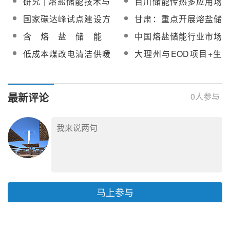
研究 | 熔盐储能技术与
百川储能传热多应用场
工程成功立项
市场趋势分析
景熔盐储能解决方案将
国家碳达峰试点建设方
甘肃：重点开展熔盐储
亮相2023中国长时储能
案：充分发挥熔盐储能
能、压缩空气储能、电
含熔盐储能
中国熔盐储能行业市场
大会
供热技术优势
化学储能等应用
1200MWht，内蒙院中
现状及竞争格局
低成本煤改电清洁供暖
大理州与EOD项目+生
标西藏地区首个市场化
新模式：谷电相变储热
物能源熔盐储能项目考
孤网型源网荷储项目
供暖设备
察组举行座谈会
最新评论
0
人参与
马上参与