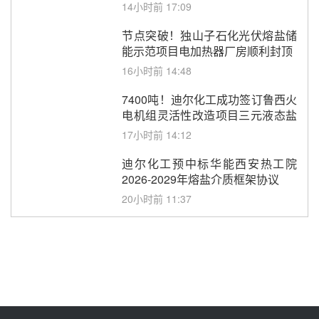
包项目熔盐介质超声波流量计采购
14小时前 17:09
节点突破！独山子石化光伏熔盐储
能示范项目电加热器厂房顺利封顶
16小时前 14:48
7400吨！迪尔化工成功签订鲁西火
电机组灵活性改造项目三元液态盐
采购合同
17小时前 14:12
迪尔化工预中标华能西安热工院
2026-2029年熔盐介质框架协议
20小时前 11:37
中能建华中试研院中标重能新疆
100MW光热项目机组调试及性能
试验
21小时前 10:41
解读丨十五五电源结构优化：光热
规模化助力构建绿色低碳电力供给