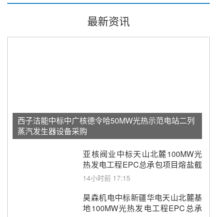
最新资讯
西子洁能中标中广核德令哈50MW光热示范电站二列
蒸汽发生器设备采购
亚核阀业中标天山北麓100MW光
热发电工程EPC总承包项目熔盐截
止阀、熔盐三偏心蝶阀采购
14小时前 17:15
昊森机电中标新疆华电天山北麓基
地100MW光热发电工程EPC总承