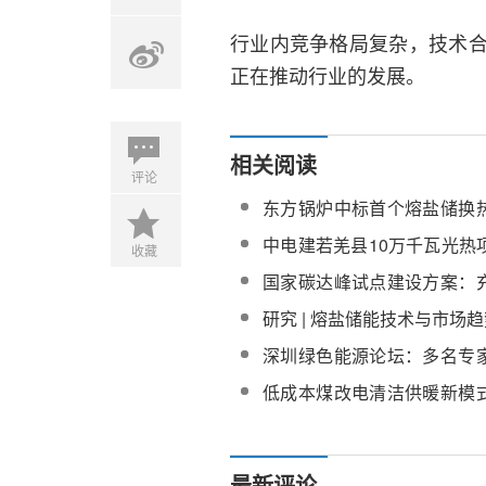
行业内竞争格局复杂，技术
正在推动行业的发展。
相关阅读
评论
东方锅炉中标首个熔盐储换
计供货EPC项目
中电建若羌县10万千瓦光热
收藏
温熔盐泵（变频）采购
国家碳达峰试点建设方案：
储能供热技术优势
研究 | 熔盐储能技术与市场
深圳绿色能源论坛：多名专
产业高质量发展建言献策
低成本煤改电清洁供暖新模
储热供暖设备
最新评论