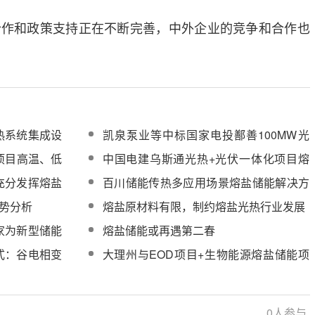
合作和政策支持正在不断完善，中外企业的竞争和合作也
热系统集成设
凯泉泵业等中标国家电投鄯善100MW光
热发电项目熔盐泵等辅机设备
项目高温、低
中国电建乌斯通光热+光伏一体化项目熔
盐截止阀采购
充分发挥熔盐
百川储能传热多应用场景熔盐储能解决方
案将亮相2023中国长时储能大会
趋势分析
熔盐原材料有限，制约熔盐光热行业发展
家为新型储能
熔盐储能或再遇第二春
式：谷电相变
大理州与EOD项目+生物能源熔盐储能项
目考察组举行座谈会
0
人参与