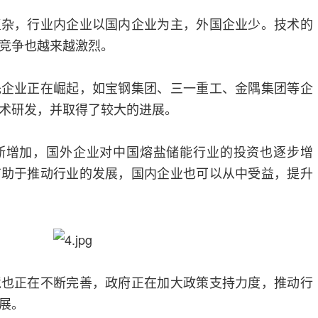
复杂，行业内企业以国内企业为主，外国企业少。技术的
竞争也越来越激烈。
先企业正在崛起，如宝钢集团、三一重工、金隅集团等企
术研发，并取得了较大的进展。
断增加，国外企业对中国熔盐储能行业的投资也逐步增
有助于推动行业的发展，国内企业也可以从中受益，提升
境也正在不断完善，政府正在加大政策支持力度，推动行
展。