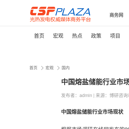
商务网
首页
宏观
热点
政策
项目
首页
宏观
国内
中国熔盐储能行业市
发布者：admin | 来源：博研咨询市场调研
中国熔盐储能行业市场现状