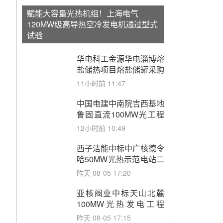
赋能大容量光热机组！上海电气
120MW级高导热空冷发电机通过型式
试验
华电科工金源华电淄博熔
盐储热项目熔盐储罐采购
11小时前 11:47
中国电建中南院吉西基地
鲁固直流100MW光工程
性能试验采购
12小时前 10:49
西子洁能中标中广核德令
哈50MW光热示范电站二
列蒸汽发生器设备采购
昨天 08-05 17:20
亚核阀业中标天山北麓
100MW光热发电工程
EPC总承包项目熔盐截
昨天 08-05 17:15