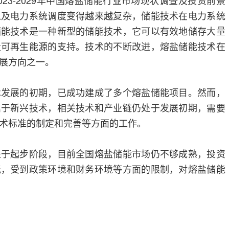
23-2029年中国熔盐储能行业市场现状调查及投资前景
以及电力系统调度变得越来越复杂，储能技术在电力系统
储能技术是一种新型的储能技术，它可以有效地储存大量
量可再生能源的支持。技术的不断改进，熔盐储能技术在
展方向之一。
术发展的初期，已成功建成了多个熔盐储能项目。然而，
属于新兴技术，相关技术和产业链仍处于发展初期，需要
术标准的制定和完善等方面的工作。
处于起步阶段，目前全国熔盐储能市场仍不够成熟，投资
低，受到政策环境和财务环境等方面的限制，对熔盐储能