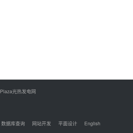
PPlaza光热发电网
数据库查询
网站开发
平面设计
English