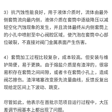
3）抗汽蚀性能良好，用于液体介质时，流体由最外
侧套筒流向最内侧，液体介质在套筒中逐级降压以减
轻空化汽蚀现象的发生，并且流体最终从内侧套筒上
的小孔中喷射至中心阀腔区域，使汽泡在套筒中心部
位破裂，不直接对阀门金属表面产生伤害。
4）套筒加工过程比较复杂，成本较高。但安装与维
护简便，易于更换。由于熔盐介质是有渣滓的，很容
易积存在套筒之间间隙，或者卡在套筒小孔上，造成
阀芯擦伤。渣滓堵塞改变原先流量曲线，反馈反复出
现给定区间上下波动、跳变。
尽管如此，他表示在首批示范项目运行过程中，大压
差调节阀基本上都出现了问题。