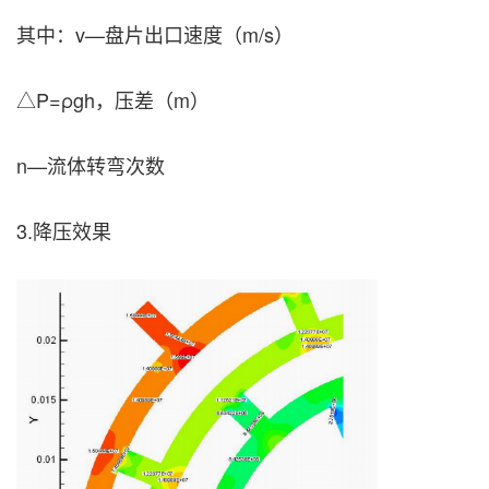
其中：v—盘片出口速度（m/s）
△P=ρgh，压差（m）
n—流体转弯次数
3.降压效果