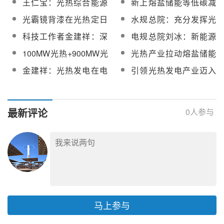
王仁宝：光热综合能源
新上熔盐储能等低碳减
配套电源项目
储热等新型储能项目建
展、突破太阳能聚光发
供应技术应用实践
排项目，坚定不移走高
光霸镜背漆在光热定日
水规总院：充分发挥光
设
电系统
质量发展之路
镜上的优势
热支撑调节能力，开发
科技工作者金建祥：深
电规总院刘冰：新能源
建设新能源大基地
耕光热领域，打造“中国
大基地中的光热发电
100MW光热+900MW光
光热产业拉动熔盐储能
名片”
伏！首航高科参建的兵
需求
金建祥：光热发电在电
引领光热发电产业迈入
地融合3GW光伏基地项
力市场化变革中的应对
“3.0时代”！可胜技术董
目正式启动
之策
事长金建祥荣膺2025年
度“风云浙商”称号
最新评论
0
人参与
马上参与