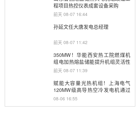
程项目热控仪表成套设备采购
前天 08-07 16:44
孙延文任大唐发电总经理
前天 08-07 11:42
350MW！华能西安热工院燃煤机
组电加热熔盐储能提升机组灵活性
改造项目初步设计第三方评审服务
前天 08-07 11:39
采购
赋能大容量光热机组！上海电气
120MW级高导热空冷发电机通过
型式试验
08-06 16:55
华电科工金源华电淄博熔盐储热项
目熔盐储罐采购
08-06 11:47
中国电建中南院吉西基地鲁固直流