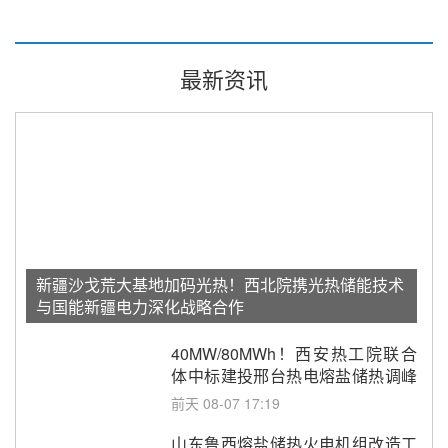
最新资讯
新疆沙戈荒大基地加码光热！西北院携光热储能技术
与国能新疆电力深化战略合作
40MW/80MWh！西安热工院联合
体中标建投邢台热电熔盐储热调峰
调频改造EPC项目
前天 08-07 17:19
山东鲁西熔盐储热火电机组改造工