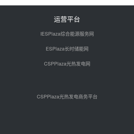
100MW光工程性能试验采购
08-06 10:49
运营平台
西子洁能中标中广核德令哈50MW
光热示范电站二列蒸汽发生器设备
IESPlaza综合能源服务网
采购
08-05 17:20
ESPlaza长时储能网
亚核阀业中标天山北麓100MW光
热发电工程EPC总承包项目熔盐截
CSPPlaza光热发电网
止阀、熔盐三偏心蝶阀采购
08-05 17:15
昊森机电中标新疆华电天山北麓基
地100MW光热发电工程EPC总承
包项目熔盐介质超声波流量计采购
08-05 17:09
CSPPlaza光热发电商务平台
节点突破！独山子石化光伏熔盐储
能示范项目电加热器厂房顺利封顶
08-05 14:48
7400吨！迪尔化工成功签订鲁西火