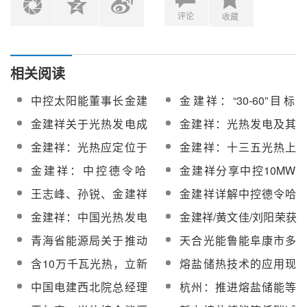
评论
收藏
相关阅读
中控太阳能董事长金建
金建祥：“30-60”目标
祥荣获“庆祝中华人民共
下，应充分发挥光热发
金建祥关于光热发电成
金建祥：光热发电及其
和国成立70周年”纪念章
电低碳清洁、自带储
本下降四个阶段及实现
在风光大基地中的应用
金建祥：光热应定位于
金建祥：十三五光热上
能、电网友好等优势
条件的思考与分析
灵活调节电源，配合光
网电价有望降至1.0元/千
金建祥：中控德令哈
金建祥分享中控10MW
伏风电发挥储能优势
瓦时以内
10MW塔式熔盐光热电
塔式电站熔盐系统近一
王志峰、孙锐、金建祥
金建祥详解中控德令哈
站运行经验
年运营经验
荣获CSPPLAZA
10MW太阳能热发电站
金建祥：中国光热发电
金建祥/黄文佳/刘阳荣获
AWARDS2017个人贡献
运行数据
行业发展前景光明 但机
CSPPLAZA AWARDS
青海省能源局关于推动
天合光能鲁能阜康市多
奖
遇与挑战并存
2018年度人物奖
“十四五”光热发电项目规
能互补（暨新能源市场
含10万千瓦光热，立新
熔盐储热技术的应用现
模化发展的通知
化并网）项目特供专列
能源与华电新能源合作
状与研究进展
中国电建西北院总经理
杭州：推进熔盐储能等
启程！
拟投建“疆电外送”三通道
武建学：积极推进熔盐
技术攻关及产业化发