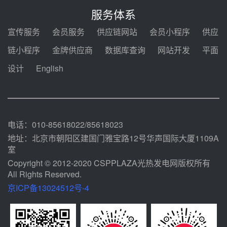
电机组灵活性改造项目三元液态盐
服务体系
采购合同
08-05 14:12
宣传服务
会员服务
供应链网站
会员小程序
供应
迪尔化工预中标华能西安热工院
链小程序
金牌供应商
数据库查询
网站开发
平面
2026-2029年熔盐介质框架协议
设计
English
08-05 11:37
中能建华中试研院中标重能新疆
100MW光热项目机组调试及性能
试验
08-05 10:41
电话：010-85618022/85618023
地址：北京市朝阳区建国门雅宝路12号华声国际大厦1109A
室
Copyright © 2012-2020 CSPPLAZA光热发电网版权所有
All Rights Reserved.
京ICP备13024512号-4