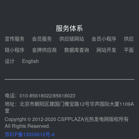
采购合同
前天 08-05 14:12
迪尔化工预中标华能西安热工院
2026-2029年熔盐介质框架协议
服务体系
前天 08-05 11:37
宣传服务
会员服务
供应链网站
会员小程序
供应
中能建华中试研院中标重能新疆
链小程序
金牌供应商
数据库查询
网站开发
平面
100MW光热项目机组调试及性能
试验
设计
English
前天 08-05 10:41
解读丨十五五电源结构优化：光热
规模化助力构建绿色低碳电力供给
格局
前天 08-05 09:11
电话：010-85618022/85618023
地址：北京市朝阳区建国门雅宝路12号华声国际大厦1109A
室
Copyright © 2012-2020 CSPPLAZA光热发电网版权所有
All Rights Reserved.
京ICP备13024512号-4