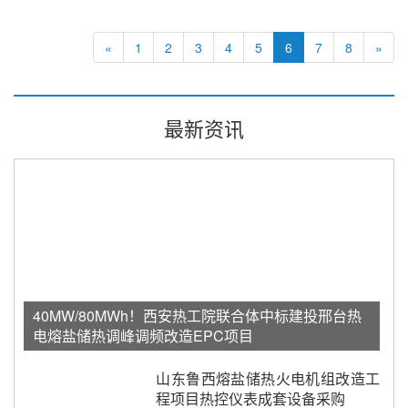
«
1
2
3
4
5
6
7
8
»
最新资讯
40MW/80MWh！西安热工院联合体中标建投邢台热
电熔盐储热调峰调频改造EPC项目
山东鲁西熔盐储热火电机组改造工
程项目热控仪表成套设备采购