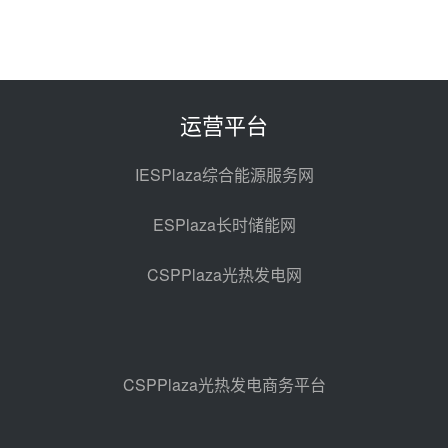
昨天 08-06 10:49
西子洁能中标中广核德令哈50MW
光热示范电站二列蒸汽发生器设备
采购
前天 08-05 17:20
运营平台
亚核阀业中标天山北麓100MW光
热发电工程EPC总承包项目熔盐截
IESPlaza综合能源服务网
止阀、熔盐三偏心蝶阀采购
前天 08-05 17:15
ESPlaza长时储能网
昊森机电中标新疆华电天山北麓基
地100MW光热发电工程EPC总承
CSPPlaza光热发电网
包项目熔盐介质超声波流量计采购
前天 08-05 17:09
节点突破！独山子石化光伏熔盐储
能示范项目电加热器厂房顺利封顶
前天 08-05 14:48
CSPPlaza光热发电商务平台
7400吨！迪尔化工成功签订鲁西火
电机组灵活性改造项目三元液态盐