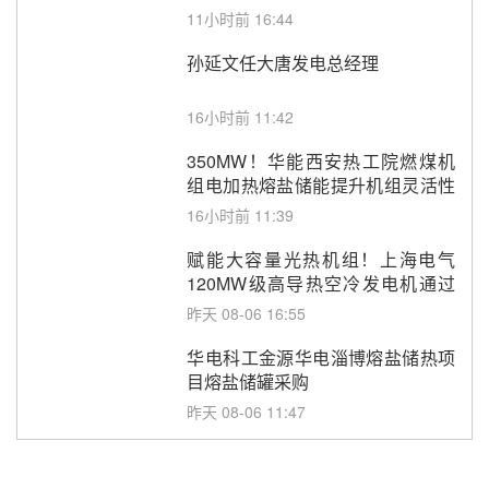
11小时前 16:44
孙延文任大唐发电总经理
16小时前 11:42
350MW！华能西安热工院燃煤机
组电加热熔盐储能提升机组灵活性
改造项目初步设计第三方评审服务
16小时前 11:39
采购
赋能大容量光热机组！上海电气
120MW级高导热空冷发电机通过
型式试验
昨天 08-06 16:55
华电科工金源华电淄博熔盐储热项
目熔盐储罐采购
昨天 08-06 11:47
中国电建中南院吉西基地鲁固直流
100MW光工程性能试验采购