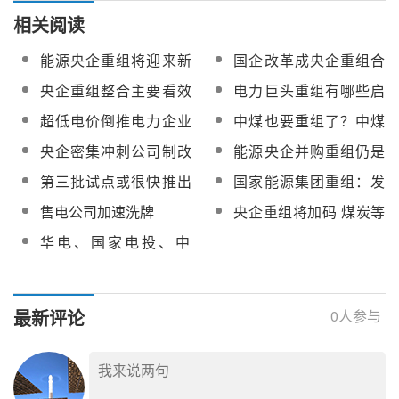
相关阅读
能源央企重组将迎来新
国企改革成央企重组合
节点
并的最大推动力
央企重组整合主要看效
电力巨头重组有哪些启
益能否达到1+1大于2
示? 重组之后如何融
超低电价倒推电力企业
中煤也要重组了？中煤
合？
重组 债务债权成棘手问
能源转让非核心资产 剑
央企密集冲刺公司制改
能源央企并购重组仍是
题
指煤电重组
制 国企并购重组或掀新
行业重点 国企找国企是
第三批试点或很快推出
国家能源集团重组：发
浪潮
主流
煤炭行业兼并重组会有
挥竞争优势争创世界一
售电公司加速洗牌
央企重组将加码 煤炭等
大动作
流
五大领域整合敲定
华电、国家电投、中
车... 央企重组整合“瘦身
健体”增效益
最新评论
0
人参与