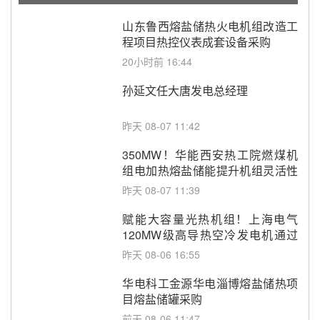
山东鲁西熔盐储热火电机组改造工
程项目热控仪表成套设备采购
20小时前 16:44
孙延文任大唐发电总经理
昨天 08-07 11:42
350MW！华能西安热工院燃煤机
组电加热熔盐储能提升机组灵活性
改造项目初步设计第三方评审服务
昨天 08-07 11:39
采购
赋能大容量光热机组！上海电气
120MW级高导热空冷发电机通过
型式试验
昨天 08-06 16:55
华电科工金源华电淄博熔盐储热项
目熔盐储罐采购
前天 08-06 11:47