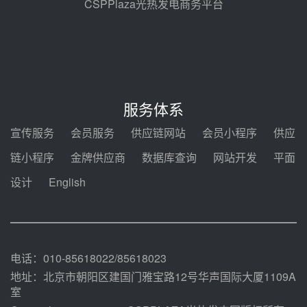
前天 08-05 14:48
CSPPlaza光热发电商务平台
7400吨！迪尔化工成功签订鲁西火
电机组灵活性改造项目三元液态盐
采购合同
前天 08-05 14:12
迪尔化工预中标华能西安热工院
2026-2029年熔盐介质框架协议
服务体系
08-05 11:37
宣传服务
会员服务
供应链网站
会员小程序
供应
中能建华中试研院中标重能新疆
链小程序
金牌供应商
数据库查询
网站开发
平面
100MW光热项目机组调试及性能
试验
设计
English
08-05 10:41
解读丨十五五电源结构优化：光热
规模化助力构建绿色低碳电力供给
格局
08-05 09:11
电话：010-85618022/85618023
地址：北京市朝阳区建国门雅宝路12号华声国际大厦1109A
室