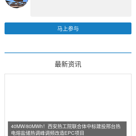
马上参与
最新资讯
40MW/80MWh！西安热工院联合体中标建投邢台热
电熔盐储热调峰调频改造EPC项目