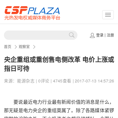
CSPP
登录
|
注册
首页
观察室
央企重组或重创售电侧改革 电价上涨或
指日可待
来源：能源杂志 | 0评论 | 4745查看 | 2017-07-13 14:57:26
要说最近电力行业最有新闻价值的消息是什么，
那无疑是电力央企的重组莫属了。除了各路媒体紧锣