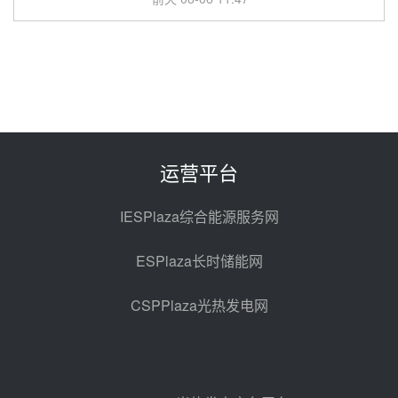
中国电建中南院吉西基地鲁固直流
100MW光工程性能试验采购
前天 08-06 10:49
西子洁能中标中广核德令哈50MW
光热示范电站二列蒸汽发生器设备
采购
前天 08-05 17:20
运营平台
亚核阀业中标天山北麓100MW光
热发电工程EPC总承包项目熔盐截
IESPlaza综合能源服务网
止阀、熔盐三偏心蝶阀采购
前天 08-05 17:15
ESPlaza长时储能网
昊森机电中标新疆华电天山北麓基
地100MW光热发电工程EPC总承
CSPPlaza光热发电网
包项目熔盐介质超声波流量计采购
前天 08-05 17:09
节点突破！独山子石化光伏熔盐储
能示范项目电加热器厂房顺利封顶