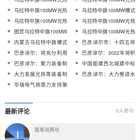
EPC工程招标
项目发电机成套设备中
发电项目截洪沟施工总
乌拉特中旗100MW光热
乌拉特中旗100MW槽式
标候选人公示
承包招标
项目常规岛建筑安装工
光热项目监理中标候选
乌拉特中旗100MW光热
乌拉特中旗100MW光热
程施工招标
人公示
项目导热油泵和太阳场
项目截洪沟施工总承包
图赏乌拉特中旗100MW
乌拉特中旗100MW光热
再循环泵采购招标
中标候选人公示
导热油槽式光热发电项
项目第一批除氧器、高
内蒙古乌拉特中旗槽式
巴彦淖尔市：十四五将
目建设现场
低压加热器招标
100MW光热发电项目防
做强光伏光热等新能源
巴彦淖尔：将充分利用
巴彦淖尔：2022年将积
风墙工程中标公示
产业，推进光热及储能
已有光热示范项目经
极引进光热装备制造和
巴彦淖尔：聚力装备制
中国能建西北城建中标
基地
验，积极推动新光热发
“源网荷储”一体化等项目
造发展，打造特色产业
巴彦淖尔龙腾光热储能
大力发展光热等装备制
巴彦淖尔：大力推进水
电项目建设
集群
科创园建安施工总承包
造业集群！巴彦淖尔
火风光热储一体化发
华瑞电气将鼎力支持第
工程
《2023年政府工作报
展，大干快上建设国家
十届中国国际光热大会
告》发布
清洁能源基地
召开
最新评论
0
人参与