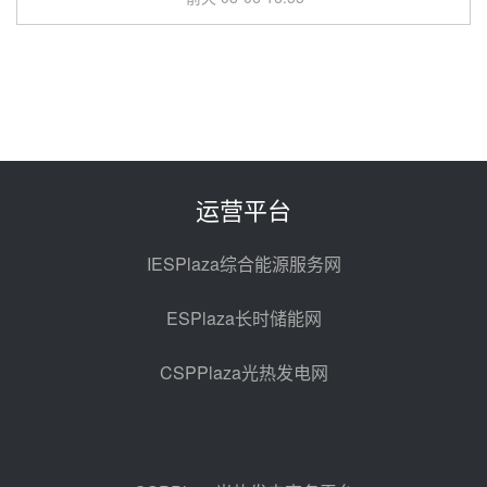
华电科工金源华电淄博熔盐储热项
目熔盐储罐采购
前天 08-06 11:47
中国电建中南院吉西基地鲁固直流
100MW光工程性能试验采购
前天 08-06 10:49
运营平台
西子洁能中标中广核德令哈50MW
光热示范电站二列蒸汽发生器设备
IESPlaza综合能源服务网
采购
08-05 17:20
ESPlaza长时储能网
亚核阀业中标天山北麓100MW光
热发电工程EPC总承包项目熔盐截
CSPPlaza光热发电网
止阀、熔盐三偏心蝶阀采购
08-05 17:15
昊森机电中标新疆华电天山北麓基
地100MW光热发电工程EPC总承
包项目熔盐介质超声波流量计采购
08-05 17:09