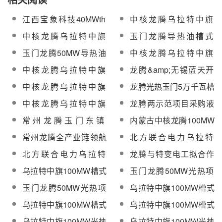
江西宝象科技40MWth
中核龙腾乌拉特中旗
光热发电项目获新余市
100MW槽式光热电站施
中核龙腾乌拉特中旗
玉门龙腾导热油槽式
发改委备案
工监理服务公开招标
100MW槽式光热电站
50MW光热示范项目主
玉门龙腾50MW导热油
中核龙腾乌拉特中旗
EPC总承包公开招标
机设备价格标开标
槽式光热发电项目蒸汽
100MW槽式光热电站四
中核龙腾乌拉特中旗
龙腾&amp;无锡蓝天开
发生器开标
大主设备价格标开标
100MW槽式光热电站汽
发的槽式光热-燃气联合
中核龙腾乌拉特中旗
龙腾光热玉门5万千瓦槽
轮机等主设备开标
循环项目投运
100MW槽式光热电站开
式光热发电项目主机设
中核龙腾乌拉特中旗
龙腾两示范项目采购液
标日期延期
备招标
100MW槽式光热电站汽
压驱动系统 分别采购
常州龙腾玉门东镇
内蒙古中核龙腾100MW
轮机等设备公开招标
1500套和768套
50MW槽式光热发电项
槽式光热项目完成可研
常州龙腾全产业链领航
北方联合电力乌拉特
目可研评审会召开
收口
光热发电产业
50MW菲涅尔光热发电
北方联合电力乌拉特
龙腾与特变电工拟合作
项目可研评审会召开
50MW菲涅尔光热电站
开发乌拉特100MW槽式
乌拉特中旗100MW槽式
玉门龙腾50MW光热项
可研评审会召开
电站
光热发电项目发电机成
目桩基、基础及砂石道
玉门龙腾50MW光热项
乌拉特中旗100MW槽式
套设备招标
路等工程招标
目场平施工招标
光热发电项目空冷系统
乌拉特中旗100MW槽式
乌拉特中旗100MW槽式
设备招标
光热发电项目监理招标
光热发电项目防风墙
乌拉特中旗100MW光热
乌拉特中旗100MW光热