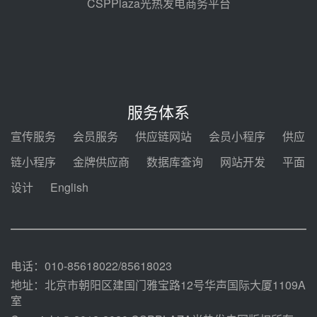
CSPPlaza光热发电商务平台
节点突破！独山子石化光伏熔盐储
能示范项目电加热器厂房顺利封顶
08-05 14:48
7400吨！迪尔化工成功签订鲁西火
电机组灵活性改造项目三元液态盐
服务体系
采购合同
08-05 14:12
宣传服务
会员服务
供应链网站
会员小程序
供应
迪尔化工预中标华能西安热工院
链小程序
金牌供应商
数据库查询
网站开发
平面
2026-2029年熔盐介质框架协议
设计
English
08-05 11:37
中能建华中试研院中标重能新疆
100MW光热项目机组调试及性能
试验
08-05 10:41
电话：010-85618022/85618023
地址：北京市朝阳区建国门雅宝路12号华声国际大厦1109A
室