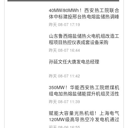
40MW/80MWh！西安热工院联合
体中标建投邢台热电熔盐储热调峰
调频改造EPC项目
昨天 08-07 17:19
山东鲁西熔盐储热火电机组改造工
程项目热控仪表成套设备采购
昨天 08-07 16:44
孙延文任大唐发电总经理
昨天 08-07 11:42
350MW！华能西安热工院燃煤机
组电加热熔盐储能提升机组灵活性
改造项目初步设计第三方评审服务
昨天 08-07 11:39
采购
赋能大容量光热机组！上海电气
120MW级高导热空冷发电机通过
型式试验
前天 08-06 16:55