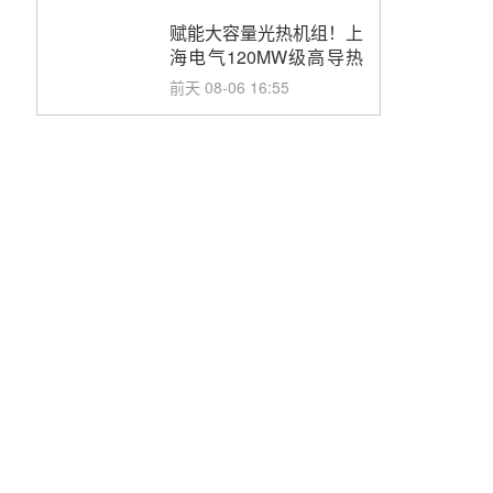
目初步设计第三方评审服
务采购
赋能大容量光热机组！上
海电气120MW级高导热
空冷发电机通过型式试验
前天 08-06 16:55
华电科工金源华电淄博熔
盐储热项目熔盐储罐采购
前天 08-06 11:47
中国电建中南院吉西基地
鲁固直流100MW光工程
性能试验采购
前天 08-06 10:49
西子洁能中标中广核德令
哈50MW光热示范电站二
列蒸汽发生器设备采购
08-05 17:20
亚核阀业中标天山北麓
100MW光热发电工程
EPC总承包项目熔盐截
08-05 17:15