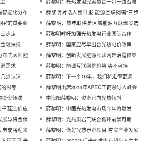
机会
薛黎明：光热发电完美契合一带一路战略
是智能化分布
薛黎明对话人民日报 能源互联网需“三步
走”
网+”的重要组
薛黎明：热电联供是区域能源互联现实选
择
分三步走
薛黎明呼吁加强光热发电行业国际合作
需金融扶持
薛黎明：国家应尽早出台光热电价政策
分布式太阳能
薛黎明：创新发展能源互联网是治霾良策
本源需求
薛黎明：能源互联网是趋势 势不可挡
的几点认识
薛黎明：下一个10年，我们将走得更远
展的思考
薛黎明出席2014年APEC工商领导人峰会
的投资领域
中海阳薛黎明：资本已向光热倾斜
位千瓦造价应
薛黎明：中国光热发电市场今年将爆发
发展与资金保
薛黎明：光热页岩气联合循环前景可期
发电或将迎来
薛黎明：做好光热示范项目 夯实产业发展
根基
下行区间 光
薛黎明：2020年后光热发电有望步入主力