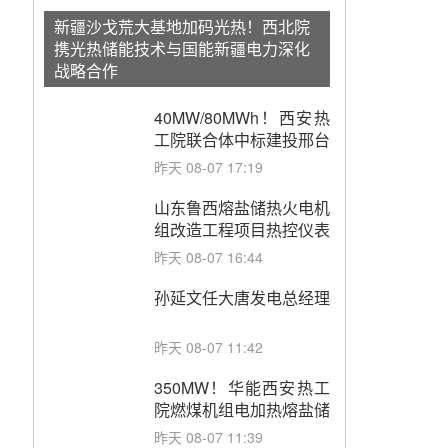
新疆沙戈荒大基地加码光热！西北院
携光热储能技术与国能新疆电力深化
战略合作
40MW/80MWh！西安热
工院联合体中标建投邢台
热电熔盐储热调峰调频改
昨天 08-07 17:19
造EPC项目
山东鲁西熔盐储热火电机
组改造工程项目热控仪表
成套设备采购
昨天 08-07 16:44
孙延文任大唐发电总经理
昨天 08-07 11:42
350MW！华能西安热工
院燃煤机组电加热熔盐储
能提升机组灵活性改造项
昨天 08-07 11:39