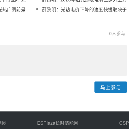
能源行列
光热广阔前景
薛黎明：光热电价下降的速度快慢取决于
商业化装机量大小
0
人参与
马上参与
务网
ESPlaza长时储能网
CS