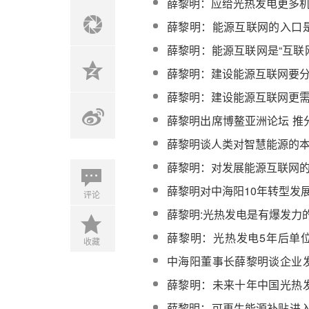
薛黎明：应给光热发电更多
薛黎明：能源互联网的入口
式能源
薛黎明：能源互联网是“互联
成部分
薛黎明：建设能源互联网要
薛黎明：建设能源互联网更
薛黎明出席博鳌亚洲论坛 推
热电联供技术
薛黎明谈人类对智慧能源的
薛黎明：对发展能源互联网
薛黎明对中海阳10年转型发
评论
薛黎明:光热发电是有爆发力
薛黎明：光热发电5年后单
收藏
较现在降低50%左右
中海阳董事长薛黎明谈企业
障
薛黎明：未来十年中国光热
发展高潮
薛黎明：可再生能源补贴进入