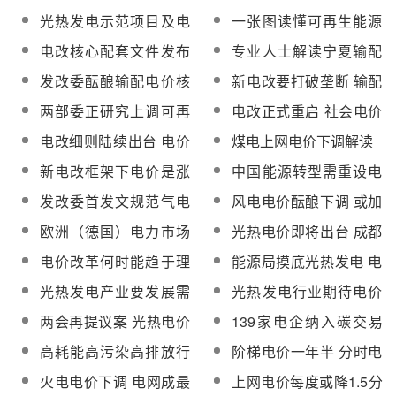
将启动
电价能有这么高？先淡
了哪些难点？
光热发电示范项目及电
一张图读懂可再生能源
定下吧
价三月份出台的可能性
电价附加上涨原因
电改核心配套文件发布
专业人士解读宁夏输配
有多大？
居民电价或难逃上涨
电价改革
发改委酝酿输配电价核
新电改要打破垄断 输配
定新办法
电价如何改革
两部委正研究上调可再
电改正式重启 社会电价
生能源电价附加征收标
或先降后升
电改细则陆续出台 电价
煤电上网电价下调解读
准
或持续走低
新电改框架下电价是涨
中国能源转型需重设电
还是跌？
价体系
发改委首发文规范气电
风电电价酝酿下调 或加
上网电价
剧弃风限电
欧洲（德国）电力市场
光热电价即将出台 成都
“负电价”
禅德参与分享千亿元市
电价改革何时能趋于理
能源局摸底光热发电 电
场
性
价不明曾致投资止步
光热发电产业要发展需
光热发电行业期待电价
尽快出台电价政策
政策尽快落地
两会再提议案 光热电价
139家电企纳入碳交易
进入决策阶段
或酝酿碳价电价联动
高耗能高污染高排放行
阶梯电价一年半 分时电
业预计将推行阶梯电价
价将推广
火电电价下调 电网成最
上网电价每度或降1.5分