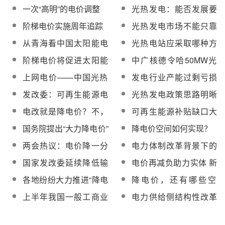
大受益者
300亿补贴新能源发电
一次“高明”的电价调整
光热发电：能否发展要
看成本与电价
阶梯电价实施周年追踪
光热发电市场不能只靠
上网电价
从青海看中国太阳能电
光热电站应采取哪种方
价政策
式核定电价？
阶梯电价将促进太阳能
中广核德令哈50MW光
热利用产业发展
热发电项目仍在等电价
上网电价——中国光热
发电行业产能过剩亏损
政策
发电发展之殇
严重仍加大投资 供给侧
发改委：可再生能源电
光热发电政策思路明晰
改革迫在眉睫
价附加短期难再提高 降
电价设定截止期必要且
电改就是降电价？不，
可再生能源补贴缺口大
补贴是必然
公平
靠电价来解决企业问题
上调其电价附加标准或
国务院提出“大力降电价”
降电价空间如何实现？
是本末倒置
有望治霾？
降价空间有多大？
两会热议：电价降一分
电力体制改革背景下的
企业减负上百亿
需求响应及电价发展趋
国家发改委延续降低输
电价再减负助力实体 新
势
配电价、清理收费的降
经济成用电增量“大户”
各地纷纷大力推进“降电
降电价，还有哪些空
电价思路
价” 探寻电价机制背后的
间？
上半年我国一般工商业
电力供给侧结构性改革
逻辑
电价两次下调 下半年将
重点解决哪些矛盾？
进一步下调