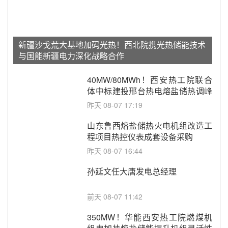
新疆沙戈荒大基地加码光热！西北院携光热储能技术
与国能新疆电力深化战略合作
40MW/80MWh！西安热工院联合
体中标建投邢台热电熔盐储热调峰
调频改造EPC项目
昨天 08-07 17:19
山东鲁西熔盐储热火电机组改造工
程项目热控仪表成套设备采购
昨天 08-07 16:44
孙延文任大唐发电总经理
前天 08-07 11:42
350MW！华能西安热工院燃煤机