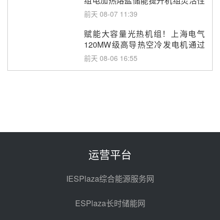
组电加热熔盐储能提升机组灵活性
改造项目初步设计第三方评审服务
前天 08-07 11:39
采购
赋能大容量光热机组！上海电气
120MW级高导热空冷发电机通过
型式试验
前天 08-06 16:55
华电科工金源华电淄博熔盐储热项
目熔盐储罐采购
08-06 11:47
中国电建中南院吉西基地鲁固直流
100MW光工程性能试验采购
08-06 10:49
运营平台
西子洁能中标中广核德令哈50MW
光热示范电站二列蒸汽发生器设备
IESPlaza综合能源服务网
采购
08-05 17:20
ESPlaza长时储能网
亚核阀业中标天山北麓100MW光