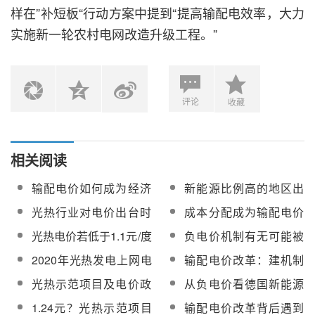
样在”补短板“行动方案中提到“提高输配电效率，大力
实施新一轮农村电网改造升级工程。”
评论
收藏
相关阅读
输配电价如何成为经济
新能源比例高的地区出
高效的价格信号？
现负电价的频率也较
光热行业对电价出台时
成本分配成为输配电价
高？
间的迫切程度超其价格
改革的盲区
光热电价若低于1.1元/度
负电价机制有无可能被
本身
将给行业带来多大影
引入到可再生能源发电
2020年光热发电上网电
输配电价改革：建机制
响？
领域？
价有望降至0.75元/千瓦
比降电价更重要
光热示范项目及电价政
从负电价看德国新能源
时以下
策出台在即 数千亿市场
消纳的借鉴意义
1.24元？光热示范项目
输配电价改革背后遇到