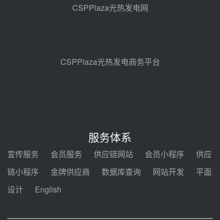
热发电工程EPC总承包项目熔盐截
CSPPlaza光热发电网
止阀、熔盐三偏心蝶阀采购
08-05 17:15
昊森机电中标新疆华电天山北麓基
地100MW光热发电工程EPC总承
包项目熔盐介质超声波流量计采购
08-05 17:09
CSPPlaza光热发电商务平台
节点突破！独山子石化光伏熔盐储
能示范项目电加热器厂房顺利封顶
08-05 14:48
7400吨！迪尔化工成功签订鲁西火
电机组灵活性改造项目三元液态盐
服务体系
采购合同
08-05 14:12
宣传服务
会员服务
供应链网站
会员小程序
供应
迪尔化工预中标华能西安热工院
链小程序
金牌供应商
数据库查询
网站开发
平面
2026-2029年熔盐介质框架协议
设计
English
08-05 11:37
中能建华中试研院中标重能新疆