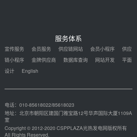
节点突破！独山子石化光伏熔盐储
能示范项目电加热器厂房顺利封顶
08-05 14:48
7400吨！迪尔化工成功签订鲁西火
电机组灵活性改造项目三元液态盐
服务体系
采购合同
08-05 14:12
宣传服务
会员服务
供应链网站
会员小程序
供应
迪尔化工预中标华能西安热工院
链小程序
金牌供应商
数据库查询
网站开发
平面
2026-2029年熔盐介质框架协议
设计
English
08-05 11:37
中能建华中试研院中标重能新疆
100MW光热项目机组调试及性能
试验
08-05 10:41
电话：010-85618022/85618023
地址：北京市朝阳区建国门雅宝路12号华声国际大厦1109A
室
Copyright © 2012-2020 CSPPLAZA光热发电网版权所有
All Rights Reserved.