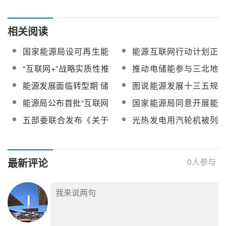
相关阅读
国家能源局设可再生能
能源互联网行动计划正
源开发底线 比重目标弱
式确定
“互联网+”战略实质性推
推动电储能参与三北地
化至9%
进 能源互联网备受青睐
区调峰辅助服务工作的
能源发展面临转型期 储
图说能源发展十三五规
通知
能技术等项目重点推广
划
能源局公布首批“互联网
国家能源局同意开展能
+”智慧能源示范项目入
源储能领域标准专项研
五部委联合发布《关于
光热发电用汽轮机被列
选名单
究
促进储能技术与产业发
入工信部重大技术装备
展指导意见》
推广指导目录
最新评论
0
人参与