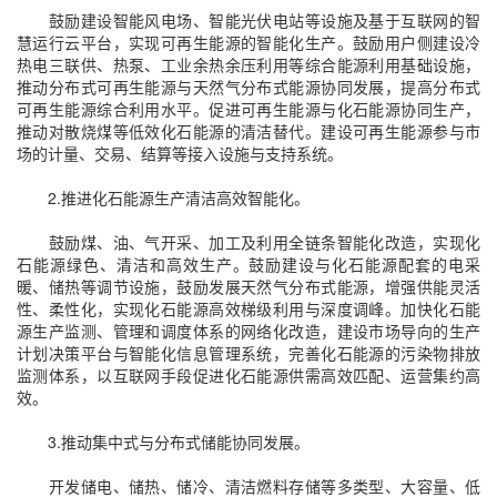
鼓励建设智能风电场、智能光伏电站等设施及基于互联网的智
慧运行云平台，实现可再生能源的智能化生产。鼓励用户侧建设冷
热电三联供、热泵、工业余热余压利用等综合能源利用基础设施，
推动分布式可再生能源与天然气分布式能源协同发展，提高分布式
可再生能源综合利用水平。促进可再生能源与化石能源协同生产，
推动对散烧煤等低效化石能源的清洁替代。建设可再生能源参与市
场的计量、交易、结算等接入设施与支持系统。
2.推进化石能源生产清洁高效智能化。
鼓励煤、油、气开采、加工及利用全链条智能化改造，实现化
石能源绿色、清洁和高效生产。鼓励建设与化石能源配套的电采
暖、储热等调节设施，鼓励发展天然气分布式能源，增强供能灵活
性、柔性化，实现化石能源高效梯级利用与深度调峰。加快化石能
源生产监测、管理和调度体系的网络化改造，建设市场导向的生产
计划决策平台与智能化信息管理系统，完善化石能源的污染物排放
监测体系，以互联网手段促进化石能源供需高效匹配、运营集约高
效。
3.推动集中式与分布式储能协同发展。
开发储电、储热、储冷、清洁燃料存储等多类型、大容量、低