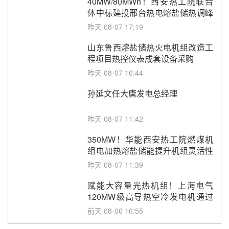
40MW/80MWh！西安热工院联合
体中标建投邢台热电熔盐储热调峰
调频改造EPC项目
昨天 08-07 17:19
山东鲁西熔盐储热火电机组改造工
程项目热控仪表成套设备采购
昨天 08-07 16:44
孙延文任大唐发电总经理
昨天 08-07 11:42
350MW！华能西安热工院燃煤机
组电加热熔盐储能提升机组灵活性
改造项目初步设计第三方评审服务
昨天 08-07 11:39
采购
赋能大容量光热机组！上海电气
120MW级高导热空冷发电机通过
型式试验
前天 08-06 16:55