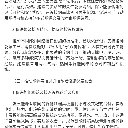
区以及大气污染严重的重点区域率先布局，确保综合能源网络结构
合理、运行高效。建设高灵活性的柔性能源网络，保证能源传输的
灵活可控和安全稳定。建设接纳高比例可再生能源、促进灵活互动
用能行为和支持分布式能源交易的综合能源微网。
2.促进能源接入转化与协同调控设施建设。
推动不同能源网络接口设施的标准化、模块化建设，支持各种
能源生产、消费设施的“即插即用”与“双向传输”，大幅提升可再生能
源、分布式能源及多元化负荷的接纳能力。推动支撑电、冷、热、
气、氢等多种能源形态灵活转化、高效存储、智能协同的基础设施
建设。建设覆盖电网、气网、热网等智能网络的协同控制基础设
施。
（三）推动能源与信息通信基础设施深度融合
1.促进智能终端及接入设施的普及应用。
发展能源互联网的智能终端高级量测系统及其配套设备，实现
电能、热力、制冷等能源消费的实时计量、信息交互与主动控制。
丰富智能终端高级量测系统的实施功能，促进水、气、热、电的远
程自动集采集抄，实现多表合一。规范智能终端高级量测系统的组
网结构与信息接口,实现和用户之间安全、可靠、快速的双向通信。