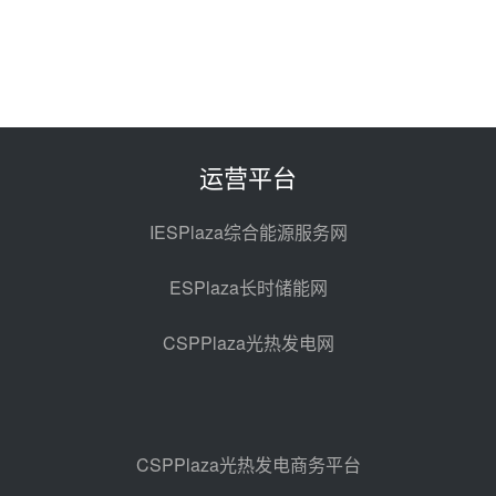
华电科工金源华电淄博熔盐储热项
目熔盐储罐采购
前天 08-06 11:47
中国电建中南院吉西基地鲁固直流
100MW光工程性能试验采购
前天 08-06 10:49
运营平台
西子洁能中标中广核德令哈50MW
光热示范电站二列蒸汽发生器设备
IESPlaza综合能源服务网
采购
08-05 17:20
ESPlaza长时储能网
亚核阀业中标天山北麓100MW光
热发电工程EPC总承包项目熔盐截
CSPPlaza光热发电网
止阀、熔盐三偏心蝶阀采购
08-05 17:15
昊森机电中标新疆华电天山北麓基
地100MW光热发电工程EPC总承
包项目熔盐介质超声波流量计采购
08-05 17:09
CSPPlaza光热发电商务平台