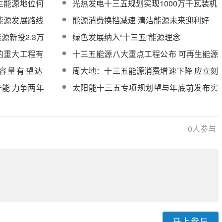
生能源地位何
光热发电十三五规划实现1000万千瓦装机
能源发展路线
能源消费换挡减速 清洁能源未来迎利好
源新投2.3万
绿色发展纳入“十三五”能源理念
的重大工程有
十三五能源八大重点工程公布 可再生能源
位列其中
容量有望达
周大地：十三五能源消费增速下降 应立刻
停止新建煤电项目
能 力争两年
太阳能十三五专项规划望与年底前发布实
施
0
人参与
马上参与