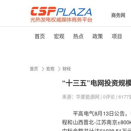
商务网
首页
宏观
热点
政策
项目
首页
宏观
财经
“十三五”电网投资规
来源：华夏能源网 | 0评论 | 6177查看 
平高电气8月13日公告，中
程和山西晋北-江苏南京±80
中标金额共计达61698.5