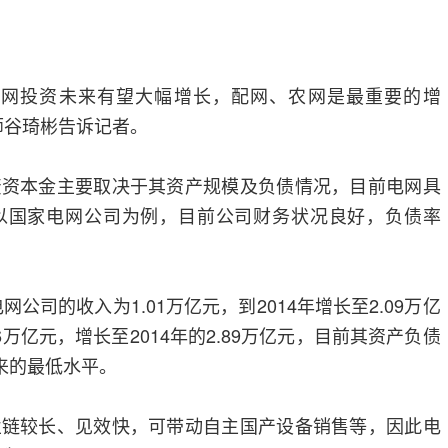
网投资未来有望大幅增长，配网、农网是最重要的增
师谷琦彬告诉记者。
本金主要取决于其资产规模及负债情况，目前电网具
以国家电网公司为例，目前公司财务状况良好，负债率
公司的收入为1.01万亿元，到2014年增长至2.09万亿
36万亿元，增长至2014年的2.89万亿元，目前其资产负债
以来的最低水平。
较长、见效快，可带动自主国产设备销售等，因此电