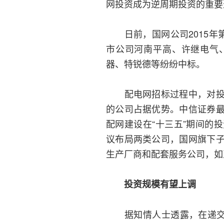
网投资成为逆周期投资的重要
日前，国网公司2015年
市公司河南平高、许继电气
器、特锐德等纷纷中标。
配电网招标过程中，对投标
的公司占据优势。中信证券
配网建设在“十三五”期间的
议布局两类公司，国网旗下
生产厂商和配套服务公司，如
投资规模有望上调
据知情人士透露，在递交给