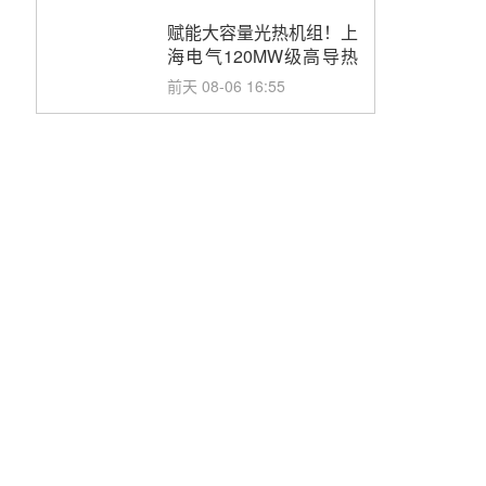
目初步设计第三方评审服
务采购
赋能大容量光热机组！上
海电气120MW级高导热
空冷发电机通过型式试验
前天 08-06 16:55
华电科工金源华电淄博熔
盐储热项目熔盐储罐采购
08-06 11:47
中国电建中南院吉西基地
鲁固直流100MW光工程
性能试验采购
08-06 10:49
西子洁能中标中广核德令
哈50MW光热示范电站二
列蒸汽发生器设备采购
08-05 17:20
亚核阀业中标天山北麓
100MW光热发电工程
EPC总承包项目熔盐截
08-05 17:15