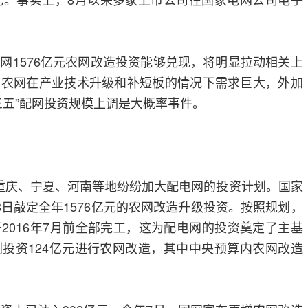
1576亿元农网改造投资能够兑现，将明显拉动相关上
、农网在产业技术升级和补短板的情况下需求巨大，外加
三五”配网投资规模上调是大概率事件。
庆、宁夏、河南等地纷纷加大配电网的投资计划。国家
8日敲定全年1576亿元的农网改造升级投资。按照规划，
2016年7月前全部完工，这为配电网的投资奠定了主基
投资124亿元进行农网改造，其中中央预算内农网改造