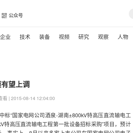
公众号
企业
技术
装备
视频
研究
观察
人物
模有望上调
| 2015-08-14 12:04:00
标“国家电网公司酒泉-湖南±800kV特高压直流输电工
0kV特高压直流输电工程第一批设备招标采购”项目，预计
1万元。事实上，8月以来多家上市公司在国家电网公司电子