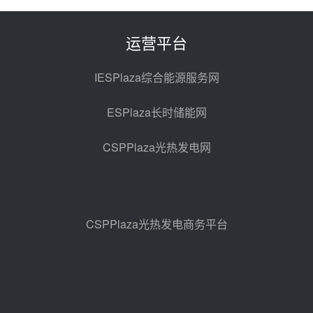
100MW光工程性能试验采购
前天 08-06 10:49
运营平台
西子洁能中标中广核德令哈50MW
光热示范电站二列蒸汽发生器设备
IESPlaza综合能源服务网
采购
08-05 17:20
ESPlaza长时储能网
亚核阀业中标天山北麓100MW光
热发电工程EPC总承包项目熔盐截
CSPPlaza光热发电网
止阀、熔盐三偏心蝶阀采购
08-05 17:15
昊森机电中标新疆华电天山北麓基
地100MW光热发电工程EPC总承
包项目熔盐介质超声波流量计采购
08-05 17:09
CSPPlaza光热发电商务平台
节点突破！独山子石化光伏熔盐储
能示范项目电加热器厂房顺利封顶
08-05 14:48
7400吨！迪尔化工成功签订鲁西火