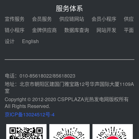
电机组灵活性改造项目三元液态盐
服务体系
采购合同
08-05 14:12
宣传服务
会员服务
供应链网站
会员小程序
供应
迪尔化工预中标华能西安热工院
链小程序
金牌供应商
数据库查询
网站开发
平面
2026-2029年熔盐介质框架协议
设计
English
08-05 11:37
中能建华中试研院中标重能新疆
100MW光热项目机组调试及性能
试验
08-05 10:41
电话：010-85618022/85618023
地址：北京市朝阳区建国门雅宝路12号华声国际大厦1109A
室
Copyright © 2012-2020 CSPPLAZA光热发电网版权所有
All Rights Reserved.
京ICP备13024512号-4