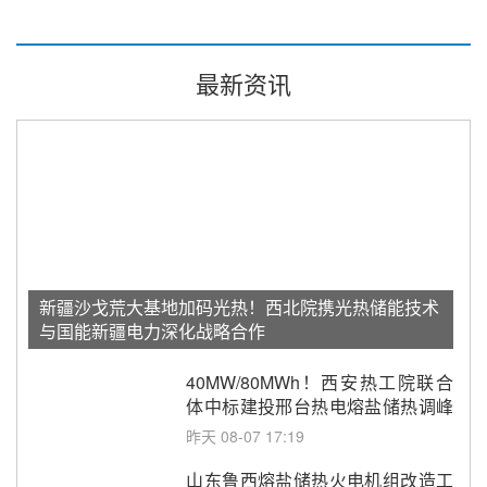
最新资讯
新疆沙戈荒大基地加码光热！西北院携光热储能技术
与国能新疆电力深化战略合作
40MW/80MWh！西安热工院联合
体中标建投邢台热电熔盐储热调峰
调频改造EPC项目
昨天 08-07 17:19
山东鲁西熔盐储热火电机组改造工