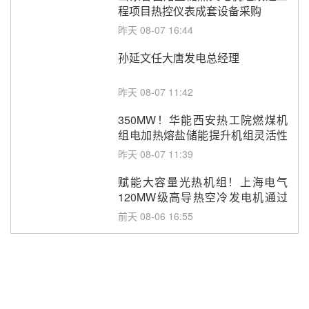
程项目热控仪表成套设备采购
昨天 08-07 16:44
孙延文任大唐发电总经理
昨天 08-07 11:42
350MW！华能西安热工院燃煤机
组电加热熔盐储能提升机组灵活性
改造项目初步设计第三方评审服务
昨天 08-07 11:39
采购
赋能大容量光热机组！上海电气
120MW级高导热空冷发电机通过
型式试验
前天 08-06 16:55
华电科工金源华电淄博熔盐储热项
目熔盐储罐采购
前天 08-06 11:47
中国电建中南院吉西基地鲁固直流