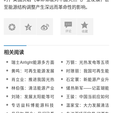
至能源结构调整产生深远而革命性的影响。
评论
收藏
相关阅读
瑞士Airlight能源多方面
万钢：光热发电等五项
创新槽式光热发电技术
新能源技术特别值得关
黄鸣：可再生能源发展
时璟丽：我国可再生能
注
商业化运营是出路
源发电价格渐趋平价
肖立业：推进我国光热
石定寰：新能源产业升
发电等新能源技术研发
级须打破电力垄断 均摊
林伯强：清洁能源产业
储热新军——记蓝瑚能
产业化进程
电价
缺什么？补什么？
源科技总裁张融
刘琦：发展太阳能等可
王骏：中国当前应如何
再生能源 消除绿色贸易
发展新能源产业
专访益科博能源科技
温家宝：大力发展清洁
壁垒
（上海）有限公司董事
能源和可再生能源