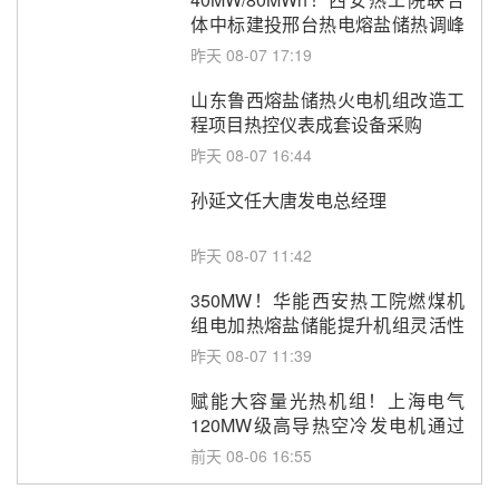
体中标建投邢台热电熔盐储热调峰
调频改造EPC项目
昨天 08-07 17:19
山东鲁西熔盐储热火电机组改造工
程项目热控仪表成套设备采购
昨天 08-07 16:44
孙延文任大唐发电总经理
昨天 08-07 11:42
350MW！华能西安热工院燃煤机
组电加热熔盐储能提升机组灵活性
改造项目初步设计第三方评审服务
昨天 08-07 11:39
采购
赋能大容量光热机组！上海电气
120MW级高导热空冷发电机通过
型式试验
前天 08-06 16:55