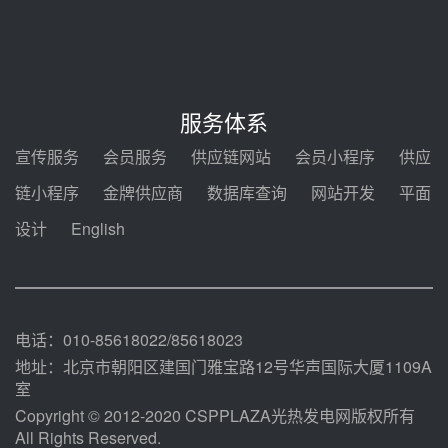
节点突破！独山子石化光伏熔盐储
能示范项目电加热器厂房顺利封顶
08-05 14:48
7400吨！迪尔化工成功签订鲁西火
电机组灵活性改造项目三元液态盐
服务体系
采购合同
08-05 14:12
宣传服务
会员服务
供应链网站
会员小程序
供应
迪尔化工预中标华能西安热工院
链小程序
金牌供应商
数据库查询
网站开发
平面
2026-2029年熔盐介质框架协议
设计
English
08-05 11:37
中能建华中试研院中标重能新疆
100MW光热项目机组调试及性能
试验
08-05 10:41
电话：010-85618022/85618023
地址：北京市朝阳区建国门雅宝路12号华声国际大厦1109A
室
Copyright © 2012-2020 CSPPLAZA光热发电网版权所有
All Rights Reserved.