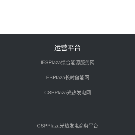
华电科工金源华电淄博熔盐储热项
目熔盐储罐采购
前天 08-06 11:47
中国电建中南院吉西基地鲁固直流
100MW光工程性能试验采购
前天 08-06 10:49
运营平台
西子洁能中标中广核德令哈50MW
光热示范电站二列蒸汽发生器设备
IESPlaza综合能源服务网
采购
08-05 17:20
ESPlaza长时储能网
亚核阀业中标天山北麓100MW光
热发电工程EPC总承包项目熔盐截
CSPPlaza光热发电网
止阀、熔盐三偏心蝶阀采购
08-05 17:15
昊森机电中标新疆华电天山北麓基
地100MW光热发电工程EPC总承
包项目熔盐介质超声波流量计采购
08-05 17:09
CSPPlaza光热发电商务平台