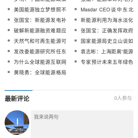
60%
要改良
工业发展的启示
美国能源独立梦想照不
Masdar CEO谈中东北
进现实【观点】
非可再生能源转型之道
张国宝：新能源发电补
新能源利用为海水淡化
贴也有副作用
技术打开新出路
破解新能源融资难题应
张国宝：正确发挥政府
发展政策性金融体系
在新能源市场中的作用
天然气和可再生能源可
国家能源局史立山谈如
以是朋友
何应对雾霾危机
发改委能源研究所任东
袁志彬：上海距离“能源
明谈能源革命
互联网”到底有多远
为什么全球能源互联网
专家预计未来五年绿色
是切实可行的
投资将超10万亿元
黄晓勇：全球能源格局
正在发生深刻的变化
最新评论
0
人参与