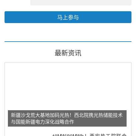
马上参与
最新资讯
新疆沙戈荒大基地加码光热！西北院携光热储能技术
与国能新疆电力深化战略合作
40MW/80MWh！西安热工院联合