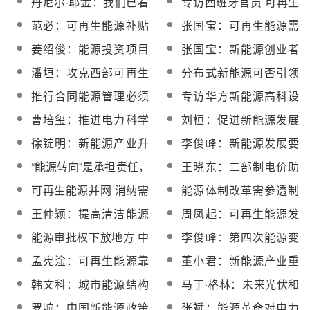
丹尼尔·耶金：我们已看
专访西班牙官员 可再生
长项晓东
到了一轮能源创新潮
能源为西班牙创造未来
范必：可再生能源补贴
张国宝：可再生能源需
不应由财政兜底
尽快建立输电、政策等
姜绍俊：能源投资项目
张国宝：新能源创业者
配套体系
审批的一点思考
要向首富学习
潘垣：攻克西部可再生
分布式新能源可否引领
能源并网关键技术
中国能源的未来
推行合同能源管理必须
专访华方新能源高科设
解决制度障碍
备有限公司总经理伍春
曹培玺：推进电力科学
刘桓：促进新能源发展
银
发展 点亮能源中国梦
的税收鼓励政策变化趋
徐锭明：新能源产业升
李俊峰：新能源发展要
势
级需苦练内功
借技术，也要创技术
“能源转向”是承担责任，
王晓东：二部制电价助
也是利用机会
推 新能源规模化持续发
可再生能源并网 消纳需
能源体制改革需参透制
展
要市场给力
度逻辑
王仲颖：提高清洁能源
周凤起：可再生能源发
使用比例应对大气污染
展需重启电力改革
能源审批权下放地方 中
李俊峰：第四次能源变
央政府需要做什么
革促进能源低碳化
孟宪淦：可再生能源靠
董小君：新能源产业重
补贴非长久之计
在建设“四张网”
韩文科：城市能源结构
马丁·格林：未来光伏和
改变要尽快
光热将占总能源需求的
罗响：中国新能源政策
张斌：能源革命对电力