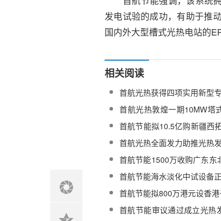
首航节能强调，
该系统
发电试验的成功，有助于推
国内外大型槽式光热电站的E
相关阅读
首航光热获得四项实用新型
首航光热敦煌一期10MW塔
一季度调试
首航节能拟10.5亿购新疆西
电
首航光热全面发力助推光热
首航节能1500万收购广东
司
首航节能海水淡化中试设备
首航节能拟800万港元设香
首航节能审议通过成立光热