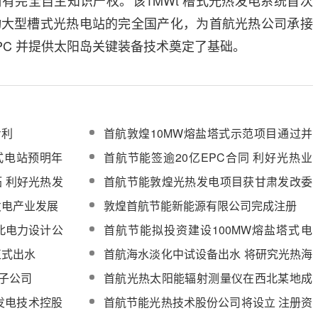
拥有完全自主知识产权。
该1MWt 槽式光热发电系统首次
动大型槽式光热电站的完全国产化，为首航光热公司承接
PC 并提供太阳岛关键装备技术奠定了基础。
专利
首航敦煌10MW熔盐塔式示范项目通过并
网评审
式电站预明年
首航节能签逾20亿EPC合同 利好光热业
务
拓 利好光热发
首航节能敦煌光热发电项目获甘肃发改委
批复
发电产业发展
敦煌首航节能新能源有限公司完成注册
东北电力设计公
首航节能拟投资建设100MW熔盐塔式电
站
正式出水
首航海水淡化中试设备出水 将研究光热海
水淡化技术
港子公司
首航光热太阳能辐射测量仪在西北某地成
功通过验收
发电技术控股
首航节能光热技术股份公司将设立 注册资