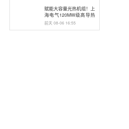
目初步设计第三方评审服
务采购
赋能大容量光热机组！上
海电气120MW级高导热
空冷发电机通过型式试验
前天 08-06 16:55
华电科工金源华电淄博熔
盐储热项目熔盐储罐采购
前天 08-06 11:47
中国电建中南院吉西基地
鲁固直流100MW光工程
性能试验采购
前天 08-06 10:49
西子洁能中标中广核德令
哈50MW光热示范电站二
列蒸汽发生器设备采购
08-05 17:20
亚核阀业中标天山北麓
100MW光热发电工程
EPC总承包项目熔盐截
08-05 17:15