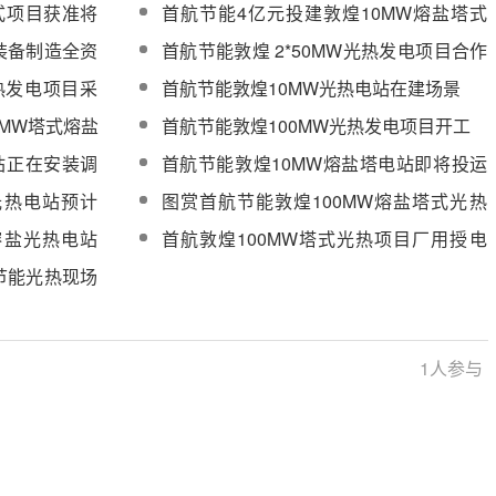
本1亿元
式项目获准将
首航节能4亿元投建敦煌10MW熔盐塔式
电站
装备制造全资
首航节能敦煌 2*50MW光热发电项目合作
框架协议签订
光热发电项目采
首航节能敦煌10MW光热电站在建场景
5MW塔式熔盐
首航节能敦煌100MW光热发电项目开工
站正在安装调
首航节能敦煌10MW熔盐塔电站即将投运
12月29日将开放参观
光热电站预计
图赏首航节能敦煌100MW熔盐塔式光热
电站建设现场
熔盐光热电站
首航敦煌100MW塔式光热项目厂用授电
一次成功
节能光热现场
1
人参与