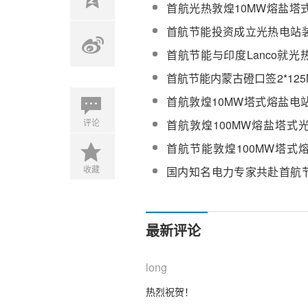
子公司议案
首航光热敦煌10MW熔盐塔
建
首航节能投资成立光热电站
子公司
首航节能与印度Lanco就
购达成初步合作意向
首航节能内蒙古磴口签2*12
项目投资意向协议
首航敦煌10MW塔式熔盐电
试 预计8月份投运
评论
首航敦煌100MW熔盐塔式
明年8月并网发电
首航节能敦煌100MW塔式
吸热塔顺利封顶
收藏
国内知名电力专家共赴首航
参观考察
最新评论
long
热烈祝贺！