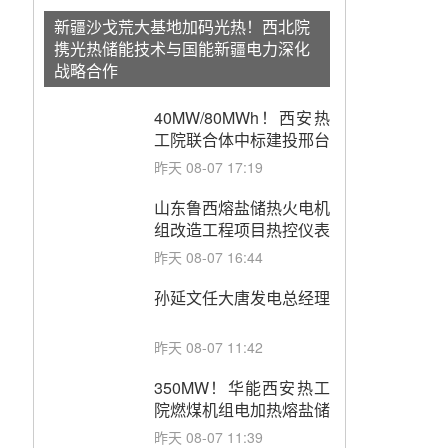
新疆沙戈荒大基地加码光热！西北院
携光热储能技术与国能新疆电力深化
战略合作
40MW/80MWh！西安热
工院联合体中标建投邢台
热电熔盐储热调峰调频改
昨天 08-07 17:19
造EPC项目
山东鲁西熔盐储热火电机
组改造工程项目热控仪表
成套设备采购
昨天 08-07 16:44
孙延文任大唐发电总经理
昨天 08-07 11:42
350MW！华能西安热工
院燃煤机组电加热熔盐储
能提升机组灵活性改造项
昨天 08-07 11:39