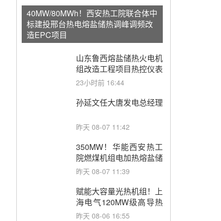
40MW/80MWh！西安热工院联合体中
标建投邢台热电熔盐储热调峰调频改
造EPC项目
山东鲁西熔盐储热火电机
组改造工程项目热控仪表
成套设备采购
23小时前 16:44
孙延文任大唐发电总经理
昨天 08-07 11:42
350MW！华能西安热工
院燃煤机组电加热熔盐储
能提升机组灵活性改造项
昨天 08-07 11:39
目初步设计第三方评审服
务采购
赋能大容量光热机组！上
海电气120MW级高导热
空冷发电机通过型式试验
昨天 08-06 16:55