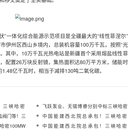
光伏”一体化综合能源示范项目是全疆最大的“线性菲涅尔”
市伊州区西山乡境内，总装机容量100万千瓦，按照“光
设。其中，10万千瓦光热电站是新疆首个采用熔盐线性菲
，配置26万块反射镜，集热面积达80万平方米，储能时
1.48亿千瓦时，相当于减排130吨二氧化碳。
！三峡哈密
飞跃泵业、无锡博睿分别中标三峡哈密
装安装 ​
100MW光热项目疏盐泵、启动给水电加
盐阀门等！三
中国能建西北院总承包！三峡哈密
热器采购
第4批）辅机设
100MW光热项目进入投产冲刺阶段
密100MW
中国能建西北院总承包！三峡哈密