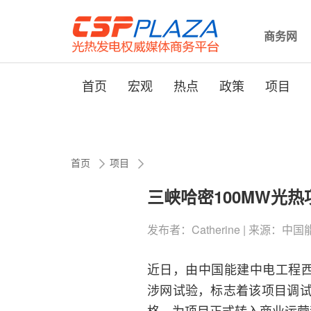
商务网
首页
宏观
热点
政策
项目
首页
项目
三峡哈密100MW光
发布者：Catherine | 来源：中国能建西
近日，由中国能建中电工程西
涉网试验，标志着该项目调
格，为项目正式转入商业运营