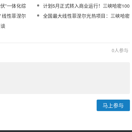
光集热系统安
100MW光热项目全系统满负荷运行
光伏”一体化综
计划5月正式转入商业运行！三峡哈密100
万千瓦“光热+光伏”一体化项目已实现全球
W 线性菲涅尔
全国最大线性菲涅尔光热项目：三峡哈密
首个光热电站APS一键启停功能
百万千瓦光热+光伏基地投入商运！
座谈
0
人参与
马上参与