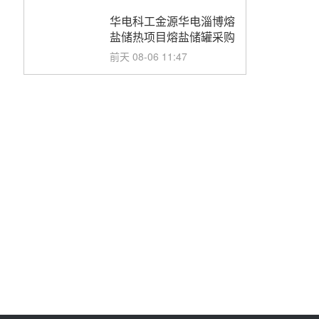
华电科工金源华电淄博熔
盐储热项目熔盐储罐采购
前天 08-06 11:47
中国电建中南院吉西基地
鲁固直流100MW光工程
性能试验采购
前天 08-06 10:49
西子洁能中标中广核德令
哈50MW光热示范电站二
列蒸汽发生器设备采购
前天 08-05 17:20
亚核阀业中标天山北麓
100MW光热发电工程
EPC总承包项目熔盐截
前天 08-05 17:15
止阀、熔盐三偏心蝶阀采
购
昊森机电中标新疆华电天
山北麓基地100MW光热
发电工程EPC总承包项
前天 08-05 17:09