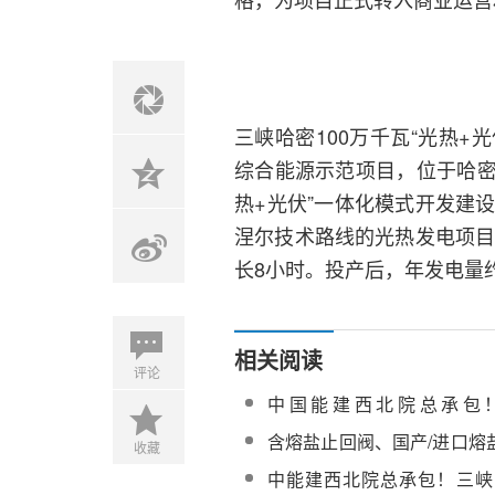
三峡哈密100万千瓦“光热+
综合能源示范项目，位于哈密
热+光伏”一体化模式开发建
涅尔技术路线的光热发电项目
长8小时。投产后，年发电量约
相关阅读
评论
中国能建西北院总承包
100MW光热项目反射镜全面组
含熔盐止回阀、国产/进口熔
收藏
峡哈密100MW光热项目（
中能建西北院总承包！三峡哈
备采购中标候选人公示