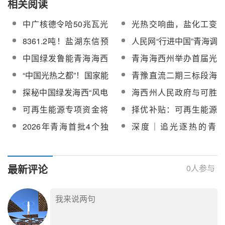
相关阅读
中广核德令哈50兆瓦光
光热交响曲，盐化工变
热示范项目为海西州清
奏乐——海西州谱写绿
8361.2吨！盐湖东信预
人民网“行进中国”青海调
洁能源产业发展树立标
色发展新乐章
中标青豫直流二期三标
研团走进海西基地10万
中国绿发鲁能青海海西
青海海西州举办首届光
杆
段海西基地100MW光热
千瓦光热工程
多能互补光热电站：逐
热行业职工职业技能竞
“中国光热之都”！国家能
青豫直流二期三标段海
工程熔盐采购项目
光而行的绿色答卷
赛
源局支持海西州打造全
西基地100MW光热工程
探秘中国绿发海西“风电
海西州人民政府与可胜
国光热产业发展高地
熔盐采购成交结果公示
+光伏+光热+储能”多能
技术签署战略合作协议
可再生能源专项资金将
择优补贴：可再生能源
互补集成优化示范工程
引入市场机制择优分配
专项资金管理新亮点
2026年青海首批4个独
深度｜追光逐热的青
立光热项目，3个落地格
海：光热何以成为新能
尔木
源发展必答题？
最新评论
0
人参与