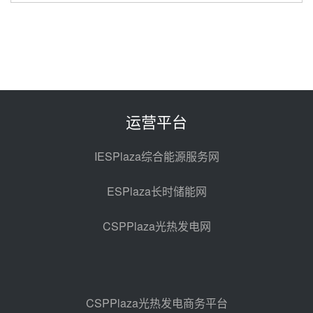
华电科工金源华电淄博熔盐储热项
目熔盐储罐采购
前天 08-06 11:47
中国电建中南院吉西基地鲁固直流
100MW光工程性能试验采购
前天 08-06 10:49
运营平台
西子洁能中标中广核德令哈50MW
光热示范电站二列蒸汽发生器设备
IESPlaza综合能源服务网
采购
08-05 17:20
ESPlaza长时储能网
亚核阀业中标天山北麓100MW光
热发电工程EPC总承包项目熔盐截
CSPPlaza光热发电网
止阀、熔盐三偏心蝶阀采购
08-05 17:15
昊森机电中标新疆华电天山北麓基
地100MW光热发电工程EPC总承
包项目熔盐介质超声波流量计采购
08-05 17:09
CSPPlaza光热发电商务平台