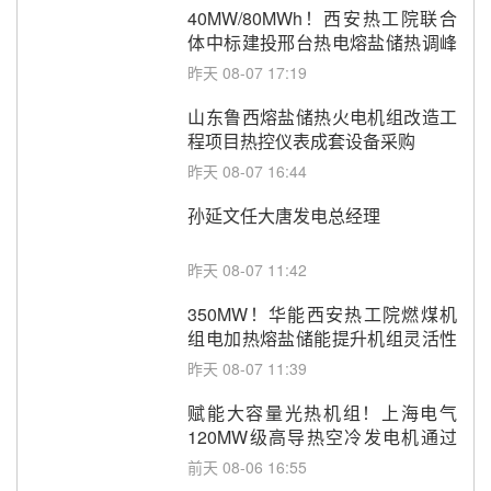
40MW/80MWh！西安热工院联合
体中标建投邢台热电熔盐储热调峰
调频改造EPC项目
昨天 08-07 17:19
山东鲁西熔盐储热火电机组改造工
程项目热控仪表成套设备采购
昨天 08-07 16:44
孙延文任大唐发电总经理
昨天 08-07 11:42
350MW！华能西安热工院燃煤机
组电加热熔盐储能提升机组灵活性
改造项目初步设计第三方评审服务
昨天 08-07 11:39
采购
赋能大容量光热机组！上海电气
120MW级高导热空冷发电机通过
型式试验
前天 08-06 16:55