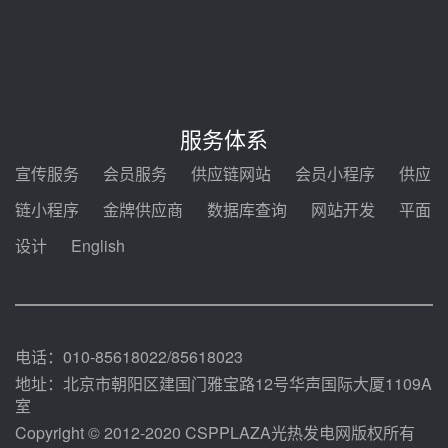
节点突破！独山子石化光伏熔盐储
能示范项目电加热器厂房顺利封顶
08-05 14:48
7400吨！迪尔化工成功签订鲁西火
电机组灵活性改造项目三元液态盐
服务体系
采购合同
08-05 14:12
宣传服务
会员服务
供应链网站
会员小程序
供应
迪尔化工预中标华能西安热工院
链小程序
金牌供应商
数据库查询
网站开发
平面
2026-2029年熔盐介质框架协议
设计
English
08-05 11:37
中能建华中试研院中标重能新疆
100MW光热项目机组调试及性能
试验
08-05 10:41
电话：010-85618022/85618023
地址：北京市朝阳区建国门雅宝路12号华声国际大厦1109A
室
Copyright © 2012-2020 CSPPLAZA光热发电网版权所有