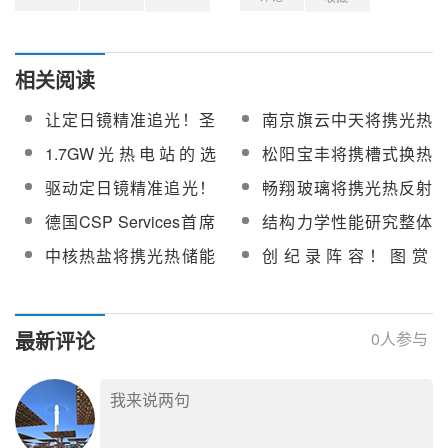
相关阅读
让定日镜精准追光！圣
南京旗云中天将携光热
戈班EQYO Motion Tech
气象监测全套解决方案
1.7GW光热电站的选
松阳宝丰将携槽式换热
将携NORGLIDE®自润
亮相第十三届中国国际
择！大连耀皮将携光热
器U型管、绕管换热器
驱动定日镜精准追光！
畅翔玻璃将携光热反射
滑衬套亮相第十三届中
光热大会
超白浮法玻璃产品亮相
超长管等系列产品亮相
无锡红湖电机将携光热
镜及粘接工艺亮相第十
国国际光热大会
德国CSP Services首席
结构力学性能研究整体
CPC2026
CPC2026
专用减速电机亮相
三届中国国际光热大会
执行官Klaus Pottler：
解决方案提供商——东
中核热盐将携光热储能
创纪录阵容！图赏
CPC2026
可融资性的太阳岛性能
华测试将亮相第十三届
熔盐系列产品亮相第十
CPC2026光热大会83家
质量保障体系
中国国际光热大会
三届中国国际光热大会
展商风采
最新评论
0
人参与