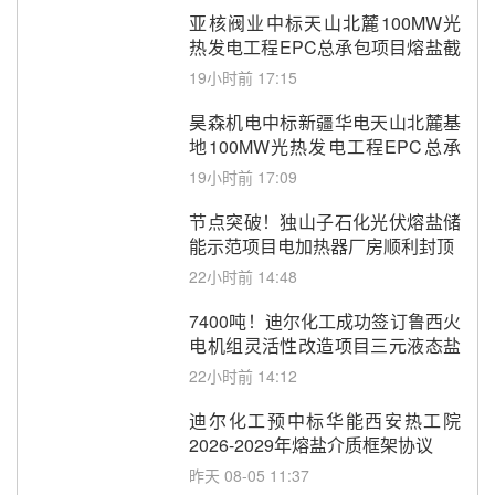
亚核阀业中标天山北麓100MW光
热发电工程EPC总承包项目熔盐截
止阀、熔盐三偏心蝶阀采购
19小时前 17:15
昊森机电中标新疆华电天山北麓基
地100MW光热发电工程EPC总承
包项目熔盐介质超声波流量计采购
19小时前 17:09
节点突破！独山子石化光伏熔盐储
能示范项目电加热器厂房顺利封顶
22小时前 14:48
7400吨！迪尔化工成功签订鲁西火
电机组灵活性改造项目三元液态盐
采购合同
22小时前 14:12
迪尔化工预中标华能西安热工院
2026-2029年熔盐介质框架协议
昨天 08-05 11:37