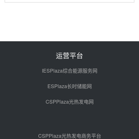
中能建华中试研院中标重能新疆
100MW光热项目机组调试及性能
试验
昨天 08-05 10:41
解读丨十五五电源结构优化：光热
规模化助力构建绿色低碳电力供给
格局
昨天 08-05 09:11
运营平台
华能西安热工院熔盐电伴热三年框
架协议项目中标候选人公示
IESPlaza综合能源服务网
前天 08-04 11:33
ESPlaza长时储能网
350MW光热大基地建设提速！哈
锅中标格尔木项目蒸汽发生系统
CSPPlaza光热发电网
前天 08-04 09:54
甘肃建投安装公司赴京洽谈，深化
瓜州、博州光热项目战略合作
前天 08-04 09:27
CSPPlaza光热发电商务平台