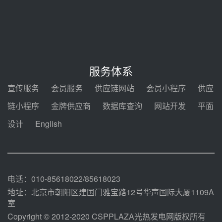
新型电力系统建设“十五五”规划印
发！明确推动光热发电规模化发展
前天 08-04 09:16
中电建共和100万千瓦光伏光热项
目海南州香加#1储能工程EPC总承
服务体系
包项目设备采购
前天 08-03 17:10
宣传服务
会员服务
供应链网站
会员小程序
供应
河北金悦弘千中标重能新疆天山北
链小程序
金牌供应商
数据库查询
网站开发
平面
麓100MW光热发电项目用“碳钢、
合金钢管件”采购
设计
English
前天 08-03 16:58
华电重能新疆天山北麓新能源基地
100MW光热发电项目管件采购
前天 08-03 16:29
电话：010-85618022/85618023
地址：北京市朝阳区建国门雅宝路12号华声国际大厦1109A
室
Copyright © 2012-2020 CSPPLAZA光热发电网版权所有