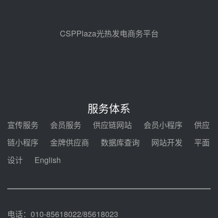
昊森机电中标新疆华电天山北麓基
地100MW光热发电工程EPC总承
包项目熔盐介质超声波流量计采购
08-05 17:09
CSPPlaza光热发电商务平台
节点突破！独山子石化光伏熔盐储
能示范项目电加热器厂房顺利封顶
08-05 14:48
7400吨！迪尔化工成功签订鲁西火
电机组灵活性改造项目三元液态盐
服务体系
采购合同
08-05 14:12
宣传服务
会员服务
供应链网站
会员小程序
供应
迪尔化工预中标华能西安热工院
链小程序
金牌供应商
数据库查询
网站开发
平面
2026-2029年熔盐介质框架协议
设计
English
08-05 11:37
中能建华中试研院中标重能新疆
100MW光热项目机组调试及性能
试验
08-05 10:41
电话：010-85618022/85618023