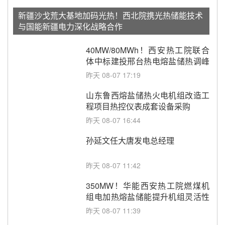
新疆沙戈荒大基地加码光热！西北院携光热储能技术
与国能新疆电力深化战略合作
40MW/80MWh！西安热工院联合
体中标建投邢台热电熔盐储热调峰
调频改造EPC项目
昨天 08-07 17:19
山东鲁西熔盐储热火电机组改造工
程项目热控仪表成套设备采购
昨天 08-07 16:44
孙延文任大唐发电总经理
昨天 08-07 11:42
350MW！华能西安热工院燃煤机
组电加热熔盐储能提升机组灵活性
改造项目初步设计第三方评审服务
昨天 08-07 11:39
采购