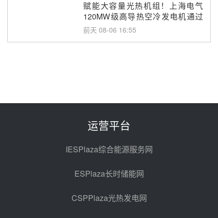
赋能大容量光热机组！上海电气
120MW级高导热空冷发电机通过
型式试验
前天 08-06 16:55
华电科工金源华电淄博熔盐储热项
目熔盐储罐采购
前天 08-06 11:47
中国电建中南院吉西基地鲁固直流
100MW光工程性能试验采购
前天 08-06 10:49
运营平台
西子洁能中标中广核德令哈50MW
光热示范电站二列蒸汽发生器设备
IESPlaza综合能源服务网
采购
08-05 17:20
ESPlaza长时储能网
亚核阀业中标天山北麓100MW光
热发电工程EPC总承包项目熔盐截
CSPPlaza光热发电网
止阀、熔盐三偏心蝶阀采购
08-05 17:15