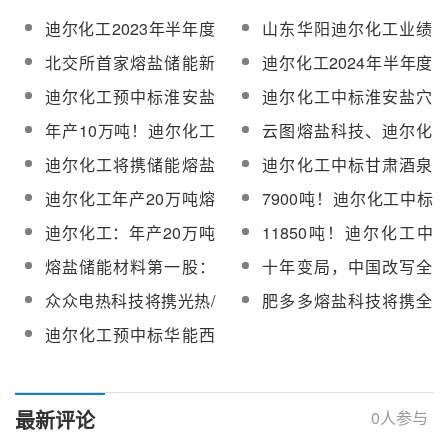
迪尔化工2023年半年度
山东华阳迪尔化工业绩
董事会经营评述
说明会强调光热发电及
北交所首家熔盐储能新
迪尔化工2024年半年度
储能储热产业发展前景
材料制造企业——迪尔
董事会经营评述
迪尔化工预中标淮安盐
迪尔化工中标淮安盐穴
化工加入CSPPLAZA会
穴压气储能发电项目三
压气储能发电项目三元
年产10万吨！迪尔化工
云图熔盐科技、迪尔化
员单位
元熔盐物资采购
熔盐物资采购
&可胜技术合资公司熔
工中标华能西安热工院
迪尔化工将携储能熔盐
迪尔化工中标甘肃酒泉
盐项目推进中
生产项目2025年度储热
系列产品亮相第十二届
玉门300MW压缩空气储
迪尔化工年产20万吨熔
7900吨！迪尔化工中标
用熔盐框架协议
中国国际光热大会
能电站示范工程EPC总
盐储能项目预计九月底
西藏开投安多100MW光
迪尔化工：年产20万吨
11850吨！迪尔化工中
承包项目三元熔盐及化
达到预定可使用状态
热项目EPC总承包熔盐
熔盐储能项目（一期）
标西藏开投安多100MW
盐服务
熔盐储能材料第一股：
十年变局，中国改写全
硝酸钾采购
开展技术改造
光热项目熔盐硝酸钠采
迪尔化工的储能雄心
球光热版图
众众电热科技将携光热/
肥多多熔盐科技将携全
购
熔盐系列电加热器亮相
系列熔盐储能产品亮相
迪尔化工预中标华能西
第十三届中国国际光热
第十三届中国国际光热
安热工院2026-2029年
大会
大会
熔盐介质框架协议
最新评论
0
人参与