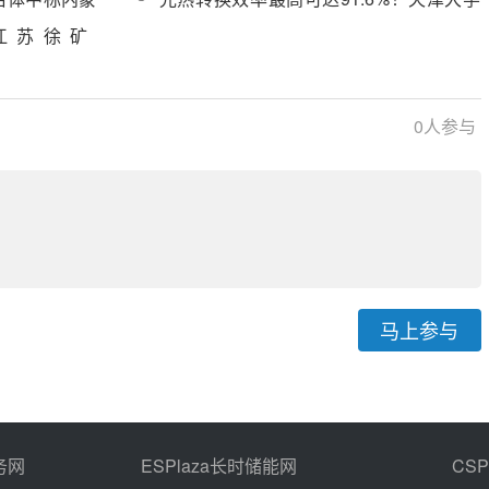
光热项目勘察
研制出石墨烯-熔盐复合储热材料
江苏徐矿
储能EPC
0
人参与
马上参与
务网
ESPlaza长时储能网
CS