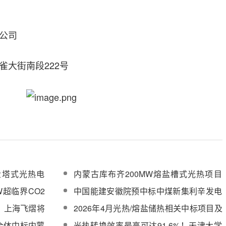
公司
雀大街南段222号
盐塔式光热电
内蒙古库布齐200MW熔盐槽式光热项目
勘察及初步设计服务中标候选公示
W超临界CO2
中国能建安徽院预中标中煤新集利辛发电
目技术服务与
熔盐储热项目可行性研究服务
！上海飞熠将
2026年4月光热/熔盐储热相关中标项目及
PC2026
单位一览
合体中标内蒙
光热转换效率最高可达91.6%！天津大学