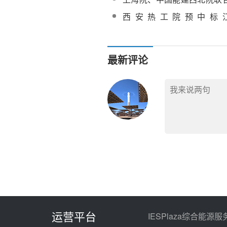
古库布齐200MW熔盐槽式
西安热工院预中标
及初步设计服务
50MW/100MWht双罐式熔盐
最新评论
运营平台
IESPlaza综合能源服