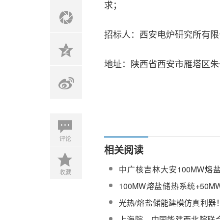
求；
招标人：西安电炉研究所有限
地址：陕西省西安市雁塔区朱
评论
相关阅读
中广核吉林大安100MW熔
收藏
站完成基建施工
100MW熔盐储热系统+50M
发电机组！华能热力电池项
光热/熔盐储能建模仿真利器
装备采购（预招标）
携Ebsilon解决方案重磅亮相C
上海院、中国能建西北院联