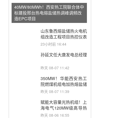
40MW/80MWh！西安热工院联合体中
标建投邢台热电熔盐储热调峰调频改
造EPC项目
山东鲁西熔盐储热火电机
组改造工程项目热控仪表
成套设备采购
23小时前 16:44
孙延文任大唐发电总经理
昨天 08-07 11:42
350MW！华能西安热工
院燃煤机组电加热熔盐储
能提升机组灵活性改造项
昨天 08-07 11:39
目初步设计第三方评审服
务采购
赋能大容量光热机组！上
海电气120MW级高导热
空冷发电机通过型式试验
昨天 08-06 16:55