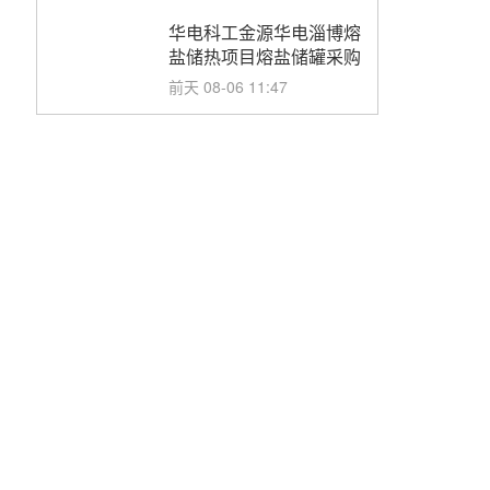
华电科工金源华电淄博熔
盐储热项目熔盐储罐采购
前天 08-06 11:47
中国电建中南院吉西基地
鲁固直流100MW光工程
性能试验采购
前天 08-06 10:49
西子洁能中标中广核德令
哈50MW光热示范电站二
列蒸汽发生器设备采购
前天 08-05 17:20
亚核阀业中标天山北麓
100MW光热发电工程
EPC总承包项目熔盐截
前天 08-05 17:15
止阀、熔盐三偏心蝶阀采
购
昊森机电中标新疆华电天
山北麓基地100MW光热
发电工程EPC总承包项
前天 08-05 17:09