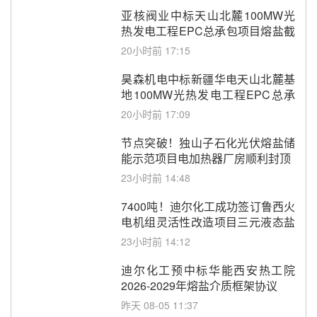
亚核阀业中标天山北麓100MW光
热发电工程EPC总承包项目熔盐截
止阀、熔盐三偏心蝶阀采购
20小时前 17:15
昊森机电中标新疆华电天山北麓基
地100MW光热发电工程EPC总承
包项目熔盐介质超声波流量计采购
20小时前 17:09
节点突破！独山子石化光伏熔盐储
能示范项目电加热器厂房顺利封顶
23小时前 14:48
7400吨！迪尔化工成功签订鲁西火
电机组灵活性改造项目三元液态盐
采购合同
23小时前 14:12
迪尔化工预中标华能西安热工院
2026-2029年熔盐介质框架协议
昨天 08-05 11:37