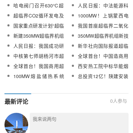
哈电阀门召开630°C超
人民日报：中法能源科
超临界关键阀门研制交
技合作，助力打造全球
超临界CO2循环发电及
1000MW！上锅蒙西电
流会
首座超临界二氧化碳循
其高效灵活运行调控技
网首个百万级超超临界
国家重点研发计划“超临
我国首座超临界二氧化
环光热发电站
术
机组顺利通过“168”试运
界CO₂太阳能热发电关
碳光热发电机组研制成
新建350MW超临界机组
350MW超临界机组新技
行
键基础问题研究”顺利通
功
耦合熔盐储热系统方案
术：熔盐储热系统的应
人民日报：我国成功研
新华社向国际报道超临
过验收
研究
用与前景
制出首座超临界二氧化
界二氧化碳太阳能热发
中核第七师胡杨河市超
全球首台！中国造商用
碳光热发电机组，走在
电
临界二氧化碳科技示范
超临界二氧化碳发电机
全球首台！我国商用超
西安热工院中标华能烟
世界前列
发电项目可研报告评审
组进入满功率运行冲刺
临界二氧化碳发电机组
台公司熔盐耦合超临界
100MW熔盐储热系统
总投资12亿！陕建安装
服务采购
阶段
“超碳一号”成功商运
二氧化碳新型热力电池
+50MW超临界CO2发电
集团、哈汽联合体中标
储能项目可研报告编制
机组！华能热力电池项
山东肥城
服务
目技术服务与装备采购
100MW/400MWh超临
最新评论
0
人参与
（预招标）
界二氧化碳高温热力电
池储能示范项目DBO