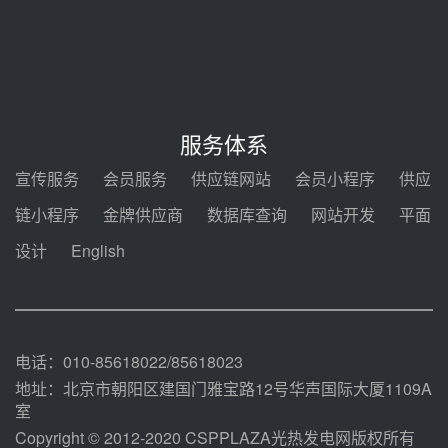
新型电力系统建设“十五五”规划印
发！明确推动光热发电规模化发展
前天 08-04 09:16
中电建共和100万千瓦光伏光热项
目海南州香加#1储能工程EPC总承
服务体系
包项目设备采购
前天 08-03 17:10
宣传服务
会员服务
供应链网站
会员小程序
供应
河北金悦弘千中标重能新疆天山北
链小程序
金牌供应商
数据库查询
网站开发
平面
麓100MW光热发电项目用“碳钢、
合金钢管件”采购
设计
English
前天 08-03 16:58
华电重能新疆天山北麓新能源基地
100MW光热发电项目管件采购
前天 08-03 16:29
电话：010-85618022/85618023
地址：北京市朝阳区建国门雅宝路12号华声国际大厦1109A
室
Copyright © 2012-2020 CSPPLAZA光热发电网版权所有