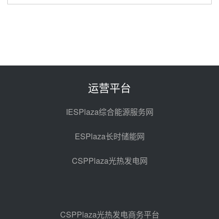
中能建华中试研院中标重能新疆
100MW光热项目机组调试及性能
试验
昨天 08-05 10:41
解读丨十五五电源结构优化：光热
规模化助力构建绿色低碳电力供给
格局
昨天 08-05 09:11
运营平台
华能西安热工院熔盐电伴热三年框
架协议项目中标候选人公示
IESPlaza综合能源服务网
前天 08-04 11:33
ESPlaza长时储能网
350MW光热大基地建设提速！哈
锅中标格尔木项目蒸汽发生系统
CSPPlaza光热发电网
前天 08-04 09:54
甘肃建投安装公司赴京洽谈，深化
瓜州、博州光热项目战略合作
前天 08-04 09:27
CSPPlaza光热发电商务平台