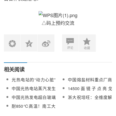
△码上预约交流
评论
收藏
相关阅读
光热电站的“动力心脏”
中国熔盐材料重点厂商
——熔盐泵【附重点厂
名录【附项目业绩】
中国光热电站蒸汽发生
14500面镜子点亮戈
商名录及业绩】
系统重点厂商名录【附
壁！哈密超级光热电站
中国光热发电超白玻璃
浙大祝培旺：全维度解
项目业绩】
年发2亿度清洁电
重点厂商名录【含业
析熔盐吸热器热应力形
耐850℃高温！南工大
绩】
成机制，破解服役寿命
新材料突破光热吸热器
核心痛点