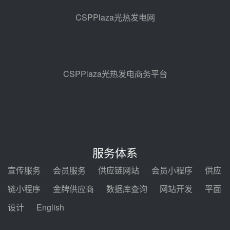
锅中标格尔木项目蒸汽发生系统
CSPPlaza光热发电网
前天 08-04 09:54
甘肃建投安装公司赴京洽谈，深化
瓜州、博州光热项目战略合作
前天 08-04 09:27
CSPPlaza光热发电商务平台
新型电力系统建设“十五五”规划印
发！明确推动光热发电规模化发展
前天 08-04 09:16
中电建共和100万千瓦光伏光热项
目海南州香加#1储能工程EPC总承
服务体系
包项目设备采购
前天 08-03 17:10
宣传服务
会员服务
供应链网站
会员小程序
供应
河北金悦弘千中标重能新疆天山北
链小程序
金牌供应商
数据库查询
网站开发
平面
麓100MW光热发电项目用“碳钢、
合金钢管件”采购
设计
English
前天 08-03 16:58