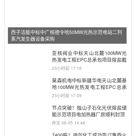
西子洁能中标中广核德令哈50MW光热示范电站二列
蒸汽发生器设备采购
亚核阀业中标天山北麓100MW光
热发电工程EPC总承包项目熔盐截
止阀、熔盐三偏心蝶阀采购
23小时前 17:15
昊森机电中标新疆华电天山北麓基
地100MW光热发电工程EPC总承
包项目熔盐介质超声波流量计采购
23小时前 17:09
节点突破！独山子石化光伏熔盐储
能示范项目电加热器厂房顺利封顶
昨天 08-05 14:48
7400吨！迪尔化工成功签订鲁西火