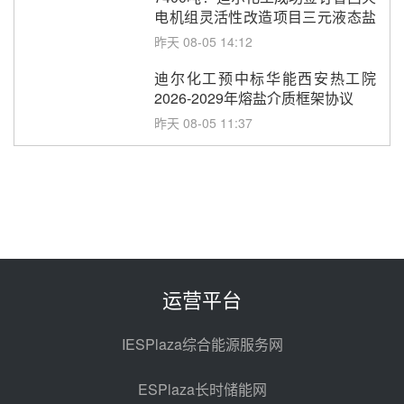
电机组灵活性改造项目三元液态盐
采购合同
昨天 08-05 14:12
迪尔化工预中标华能西安热工院
2026-2029年熔盐介质框架协议
昨天 08-05 11:37
中能建华中试研院中标重能新疆
100MW光热项目机组调试及性能
试验
昨天 08-05 10:41
解读丨十五五电源结构优化：光热
规模化助力构建绿色低碳电力供给
格局
昨天 08-05 09:11
运营平台
华能西安热工院熔盐电伴热三年框
架协议项目中标候选人公示
IESPlaza综合能源服务网
前天 08-04 11:33
ESPlaza长时储能网
350MW光热大基地建设提速！哈