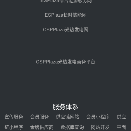
IESPlaza综合能源服务网
采购
08-05 17:20
ESPlaza长时储能网
亚核阀业中标天山北麓100MW光
热发电工程EPC总承包项目熔盐截
CSPPlaza光热发电网
止阀、熔盐三偏心蝶阀采购
08-05 17:15
昊森机电中标新疆华电天山北麓基
地100MW光热发电工程EPC总承
包项目熔盐介质超声波流量计采购
08-05 17:09
CSPPlaza光热发电商务平台
节点突破！独山子石化光伏熔盐储
能示范项目电加热器厂房顺利封顶
08-05 14:48
7400吨！迪尔化工成功签订鲁西火
电机组灵活性改造项目三元液态盐
服务体系
采购合同
08-05 14:12
宣传服务
会员服务
供应链网站
会员小程序
供应
迪尔化工预中标华能西安热工院
链小程序
金牌供应商
数据库查询
网站开发
平面
2026-2029年熔盐介质框架协议