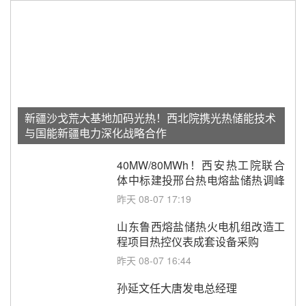
新疆沙戈荒大基地加码光热！西北院携光热储能技术
与国能新疆电力深化战略合作
40MW/80MWh！西安热工院联合
体中标建投邢台热电熔盐储热调峰
调频改造EPC项目
昨天 08-07 17:19
山东鲁西熔盐储热火电机组改造工
程项目热控仪表成套设备采购
昨天 08-07 16:44
孙延文任大唐发电总经理