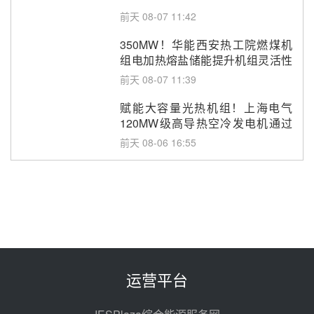
前天 08-07 11:42
350MW！华能西安热工院燃煤机
组电加热熔盐储能提升机组灵活性
改造项目初步设计第三方评审服务
前天 08-07 11:39
采购
赋能大容量光热机组！上海电气
120MW级高导热空冷发电机通过
型式试验
前天 08-06 16:55
华电科工金源华电淄博熔盐储热项
目熔盐储罐采购
08-06 11:47
中国电建中南院吉西基地鲁固直流
100MW光工程性能试验采购
08-06 10:49
运营平台
西子洁能中标中广核德令哈50MW
光热示范电站二列蒸汽发生器设备