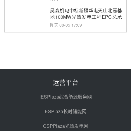
昊森机电中标新疆华电天山北麓基
地100MW光热发电工程EPC总承
包项目熔盐介质超声波流量计采购
昨天 08-05 17:09
节点突破！独山子石化光伏熔盐储
能示范项目电加热器厂房顺利封顶
昨天 08-05 14:48
7400吨！迪尔化工成功签订鲁西火
电机组灵活性改造项目三元液态盐
采购合同
昨天 08-05 14:12
运营平台
迪尔化工预中标华能西安热工院
2026-2029年熔盐介质框架协议
IESPlaza综合能源服务网
昨天 08-05 11:37
ESPlaza长时储能网
中能建华中试研院中标重能新疆
100MW光热项目机组调试及性能
CSPPlaza光热发电网
试验
前天 08-05 10:41