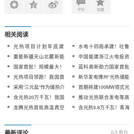
评论
收藏
相关阅读
光热项目计划年底建
水电十四局承建！吐鲁
成！唐山海泰1GW光伏
番鄯善1吉瓦 “光伏+光
重能新疆天山北麓新能
中国能建浙江火电投资
+光热一体化项目首批光
热”一体化项目首批并网
源基地项目首批关键设
建设，新疆1GW光热
国家首批！规模最大！
蓝科高新助力国家首批
伏投产发电
发电
备通过启动前质量监督
+光伏项目首批300MW
国投阿克塞汇东750MW
“沙戈荒”项目规模最大的
光热项目领跑！我国首
新华发电博州“光热储能
检查
光伏并网
光热+光伏项目全容量并
塔式光热项目
批CCER正式签发，首
+新能源”一体化项目首
采用“三元盐”作为储热介
首期将建100MW塔式光
网发电
单交易蓄势待发
批60万千瓦光伏顺利并
质，淮安盐穴压气储能
热电站！墨西哥拟投资8
含光热20万千瓦！我国
推动光热联合发电等高
网发电！
发电项目首批换热设备
亿美元建首批光热电站
首个“沙戈荒”新能源外送
效利用，国家能源局启
龙腾光热首批高温真空
含光热5.8万千瓦！青海
顺利发货
基地首批机组投产发电
动新型电力系统首批试
熔盐集热管成功发运欧
省首批绿电直连试点项
点申报
洲Évora先进槽式熔盐示
目公示
范项目
最新评论
0
人参与