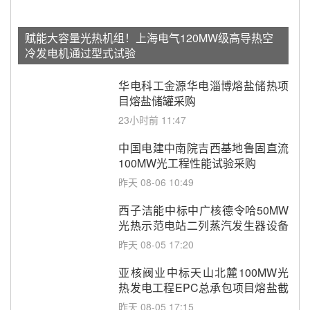
赋能大容量光热机组！上海电气120MW级高导热空
冷发电机通过型式试验
华电科工金源华电淄博熔盐储热项
目熔盐储罐采购
23小时前 11:47
中国电建中南院吉西基地鲁固直流
100MW光工程性能试验采购
昨天 08-06 10:49
西子洁能中标中广核德令哈50MW
光热示范电站二列蒸汽发生器设备
采购
昨天 08-05 17:20
亚核阀业中标天山北麓100MW光
热发电工程EPC总承包项目熔盐截
止阀、熔盐三偏心蝶阀采购
昨天 08-05 17:15