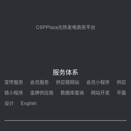
解读丨十五五电源结构优化：光热
规模化助力构建绿色低碳电力供给
格局
前天 08-05 09:11
CSPPlaza光热发电商务平台
华能西安热工院熔盐电伴热三年框
架协议项目中标候选人公示
前天 08-04 11:33
350MW光热大基地建设提速！哈
锅中标格尔木项目蒸汽发生系统
服务体系
08-04 09:54
宣传服务
会员服务
供应链网站
会员小程序
供应
甘肃建投安装公司赴京洽谈，深化
链小程序
金牌供应商
数据库查询
网站开发
平面
瓜州、博州光热项目战略合作
设计
English
08-04 09:27
新型电力系统建设“十五五”规划印
发！明确推动光热发电规模化发展
08-04 09:16