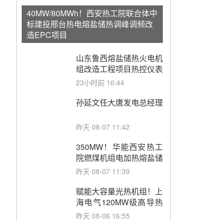
40MW/80MWh！西安热工院联合体中
标建投邢台热电熔盐储热调峰调频改
造EPC项目
山东鲁西熔盐储热火电机
组改造工程项目热控仪表
成套设备采购
23小时前 16:44
孙延文任大唐发电总经理
昨天 08-07 11:42
350MW！华能西安热工
院燃煤机组电加热熔盐储
能提升机组灵活性改造项
昨天 08-07 11:39
目初步设计第三方评审服
务采购
赋能大容量光热机组！上
海电气120MW级高导热
空冷发电机通过型式试验
昨天 08-06 16:55