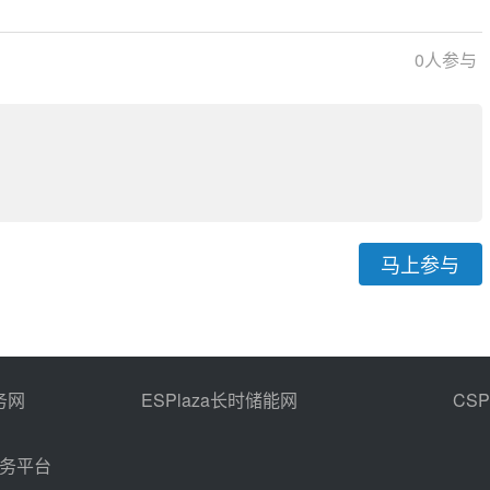
报告编制服务
0
人参与
马上参与
务网
ESPlaza长时储能网
CS
商务平台