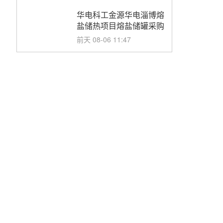
华电科工金源华电淄博熔
盐储热项目熔盐储罐采购
前天 08-06 11:47
中国电建中南院吉西基地
鲁固直流100MW光工程
性能试验采购
前天 08-06 10:49
西子洁能中标中广核德令
哈50MW光热示范电站二
列蒸汽发生器设备采购
前天 08-05 17:20
亚核阀业中标天山北麓
100MW光热发电工程
EPC总承包项目熔盐截
前天 08-05 17:15
止阀、熔盐三偏心蝶阀采
购
昊森机电中标新疆华电天
山北麓基地100MW光热
发电工程EPC总承包项
前天 08-05 17:09