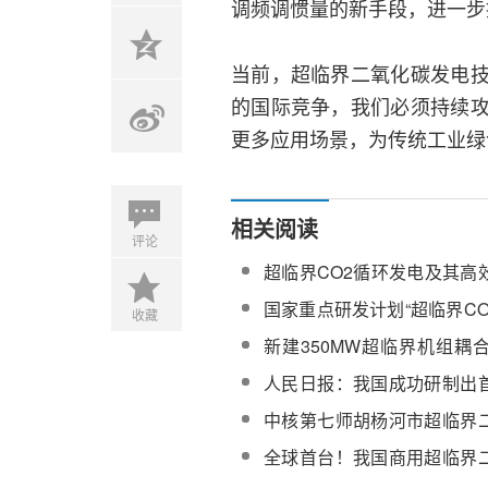
调频调惯量的新手段，进一步
当前，超临界二氧化碳发电
的国际竞争，我们必须持续
更多应用场景，为传统工业绿
相关阅读
评论
超临界CO2循环发电及其高
控技术
国家重点研发计划“超临界C
收藏
电关键基础问题研究”顺利通
新建350MW超临界机组耦
统方案研究
人民日报：我国成功研制出
氧化碳光热发电机组，走在
中核第七师胡杨河市超临界
示范发电项目可研报告评审
全球首台！我国商用超临界
机组“超碳一号”成功商运