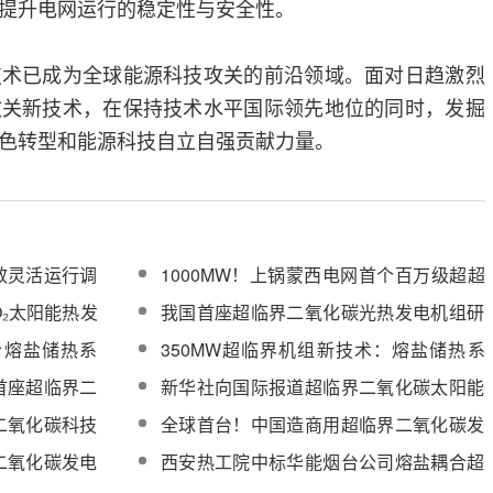
提升电网运行的稳定性与安全性。
技术已成为全球能源科技攻关的前沿领域。面对日趋激烈
攻关新技术，在保持技术水平国际领先地位的同时，发掘
色转型和能源科技自立自强贡献力量。
效灵活运行调
1000MW！上锅蒙西电网首个百万级超超
临界机组顺利通过“168”试运行
O₂太阳能热发
我国首座超临界二氧化碳光热发电机组研
过验收
制成功
合熔盐储热系
350MW超临界机组新技术：熔盐储热系
统的应用与前景
首座超临界二
新华社向国际报道超临界二氧化碳太阳能
世界前列
热发电
二氧化碳科技
全球首台！中国造商用超临界二氧化碳发
服务采购
电机组进入满功率运行冲刺阶段
二氧化碳发电
西安热工院中标华能烟台公司熔盐耦合超
临界二氧化碳新型热力电池储能项目可研