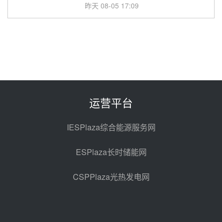
包项目熔盐介质超声波流量计采购
昨天 08-05 17:09
节点突破！独山子石化光伏熔盐储
能示范项目电加热器厂房顺利封顶
昨天 08-05 14:48
7400吨！迪尔化工成功签订鲁西火
电机组灵活性改造项目三元液态盐
采购合同
昨天 08-05 14:12
运营平台
迪尔化工预中标华能西安热工院
2026-2029年熔盐介质框架协议
IESPlaza综合能源服务网
昨天 08-05 11:37
ESPlaza长时储能网
中能建华中试研院中标重能新疆
100MW光热项目机组调试及性能
CSPPlaza光热发电网
试验
昨天 08-05 10:41
解读丨十五五电源结构优化：光热
规模化助力构建绿色低碳电力供给