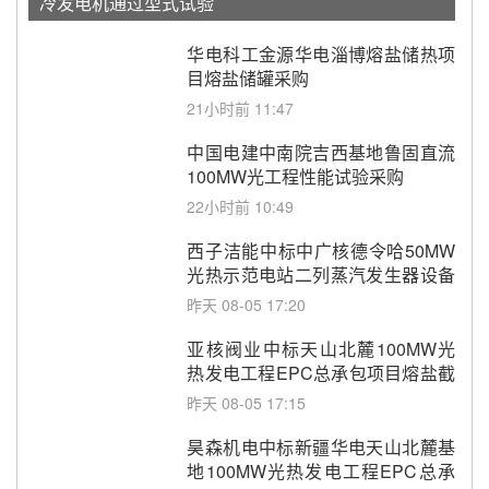
冷发电机通过型式试验
华电科工金源华电淄博熔盐储热项
目熔盐储罐采购
21小时前 11:47
中国电建中南院吉西基地鲁固直流
100MW光工程性能试验采购
22小时前 10:49
西子洁能中标中广核德令哈50MW
光热示范电站二列蒸汽发生器设备
采购
昨天 08-05 17:20
亚核阀业中标天山北麓100MW光
热发电工程EPC总承包项目熔盐截
止阀、熔盐三偏心蝶阀采购
昨天 08-05 17:15
昊森机电中标新疆华电天山北麓基
地100MW光热发电工程EPC总承