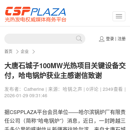
CSPP
登录
|
注册
首页
企业
大唐石城子100MW光热项目关键设备交
付，哈电锅炉获业主感谢信致谢
发布者：Catherine | 来源：哈锅之声 | 0评论 | 2349查看 |
2026-01-29 09:31:46
据CSPPLAZA平台会员单位——哈尔滨锅炉厂有限责
任公司（简称“哈电锅炉”）消息，近日，一封跨越三
千多公里的感谢信从新疆寄往哈尔滨，来自大唐石城