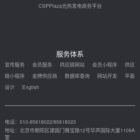
格局
前天 08-05 09:11
CSPPlaza光热发电商务平台
华能西安热工院熔盐电伴热三年框
架协议项目中标候选人公示
前天 08-04 11:33
350MW光热大基地建设提速！哈
锅中标格尔木项目蒸汽发生系统
服务体系
前天 08-04 09:54
宣传服务
会员服务
供应链网站
会员小程序
供应
甘肃建投安装公司赴京洽谈，深化
链小程序
金牌供应商
数据库查询
网站开发
平面
瓜州、博州光热项目战略合作
设计
English
08-04 09:27
新型电力系统建设“十五五”规划印
发！明确推动光热发电规模化发展
08-04 09:16
电话：010-85618022/85618023
地址：北京市朝阳区建国门雅宝路12号华声国际大厦1109A
室