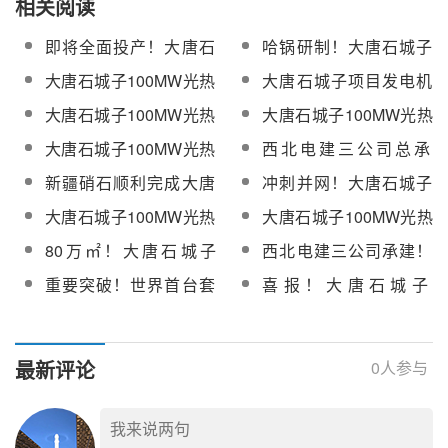
相关阅读
即将全面投产！大唐石
哈锅研制！大唐石城子
城子100MW光热项目进
100MW光热项目核心设
大唐石城子100MW光热
大唐石城子项目发电机
入连续发电攻坚阶段
备疏盐罐顺利产成发运
发电工程系统调试服务
转子穿装一次成功
大唐石城子100MW光热
大唐石城子100MW光热
采购中标候选人公示
发电工程保温玻璃棉制
发电工程保温玻璃棉制
大唐石城子100MW光热
西北电建三公司总承
品硅酸类制品采购中标
品硅酸类制品采购中标
项目正冲刺连续发电工
包！大唐石城子、唐山
新疆硝石顺利完成大唐
冲刺并网！大唐石城子
候选人公示
公示
作
海泰100MW光热项目完
石城子100MW光热发电
100MW光热项目调试接
大唐石城子100MW光热
大唐石城子100MW光热
成多个关键节点
项目供盐化盐工作
近尾声
项目辅汽系统吹扫工作
发电工程集控中心及集
80万㎡！大唐石城子
西北电建三公司承建！
圆满收官！
团大数据中心采购
100MW光热发电工程聚
大唐石城子100万千瓦
重要突破！世界首台套
喜报！大唐石城子
光集热系统顺利完工，
“光热+光伏”一体化清洁
烟气熔盐储能项目关键
100MW光热发电项目顺
全力冲刺并网！
能源示范项目100MW光
模块成功发运
利实现一次并网成功
热发电项目化学制水成
最新评论
0
人参与
功