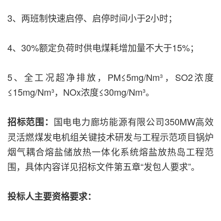
3、两班制快速启停、启停时间小于2小时；
4、30%额定负荷时供电煤耗增加量不大于15%；
5、全工况超净排放，PM≤5mg/Nm³，SO2浓度
≤15mg/Nm³，NOx浓度≤30mg/Nm³。
国电电力廊坊能源有限公司350MW高效
招标范围：
灵活燃煤发电机组关键技术研发与工程示范项目锅炉
烟气耦合熔盐储放热一体化系统熔盐放热岛工程范
围，具体内容详见招标文件第五章“发包人要求”。
投标人主要资格要求：