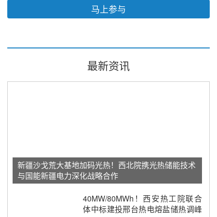
马上参与
最新资讯
新疆沙戈荒大基地加码光热！西北院携光热储能技术
与国能新疆电力深化战略合作
40MW/80MWh！西安热工院联合
体中标建投邢台热电熔盐储热调峰