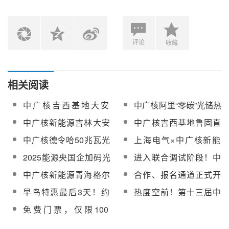
评论
收藏
相关阅读
中广核吉西基地大安
中广核阿里“零碳”光储热
100MW光热项目吸热器
电示范项目发电机转子
中广核新能源吉林大安
中广核吉西基地鲁固直
第一榀钢架顺利吊装就
穿装圆满完成
吉西鲁固直流100MW光
流100MW光热项目并网
中广核德令哈50兆瓦光
上海电气×中广核新能
位
热项目工程技术咨询服
手续办理服务成交结果
热示范项目为海西州清
源，共同推进在新型电
2025能源央国企加码光
进入联合调试阶段！中
务采购
公示
洁能源产业发展树立标
力系统下新能源、光热
热发电：中广核
广核德令哈20万千瓦光
中广核新能源青海格尔
合作、报名通道正式开
杆
等领域合作
热项目具备并网条件
木350MW光热发电示范
启！第十三届中国国际
早鸟特惠最后3天！约
热度空前！第十三届中
（试点）项目初步设计
光热大会邀您5月相约成
500名代表已报名第十
国国际光热大会已获全
免费门票，仅限100
技术服务招标
都
三届中国国际光热大会
球70家单位赞助支持
人！面向项目投资开发
【附名单】