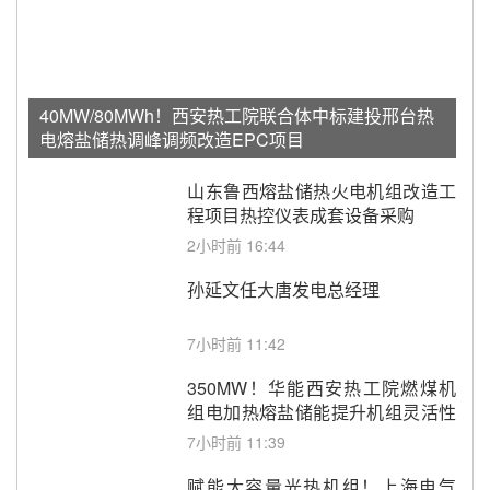
40MW/80MWh！西安热工院联合体中标建投邢台热
电熔盐储热调峰调频改造EPC项目
山东鲁西熔盐储热火电机组改造工
程项目热控仪表成套设备采购
2小时前 16:44
孙延文任大唐发电总经理
7小时前 11:42
350MW！华能西安热工院燃煤机
组电加热熔盐储能提升机组灵活性
改造项目初步设计第三方评审服务
7小时前 11:39
采购
赋能大容量光热机组！上海电气