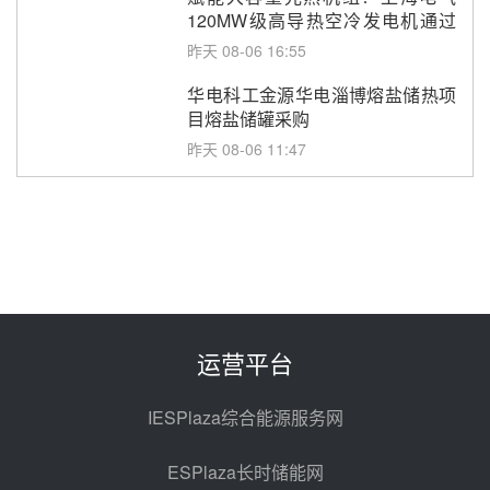
120MW级高导热空冷发电机通过
型式试验
昨天 08-06 16:55
华电科工金源华电淄博熔盐储热项
目熔盐储罐采购
昨天 08-06 11:47
中国电建中南院吉西基地鲁固直流
100MW光工程性能试验采购
昨天 08-06 10:49
西子洁能中标中广核德令哈50MW
光热示范电站二列蒸汽发生器设备
采购
前天 08-05 17:20
运营平台
亚核阀业中标天山北麓100MW光
热发电工程EPC总承包项目熔盐截
IESPlaza综合能源服务网
止阀、熔盐三偏心蝶阀采购
前天 08-05 17:15
ESPlaza长时储能网
昊森机电中标新疆华电天山北麓基