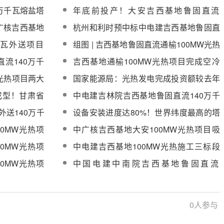
）成交公示
100MW光热项目调温泵、疏盐泵及事故
万千瓦熔盐塔
年底前投产！大安吉西基地鲁固直流
疏盐泵设备
100MW光热项目正进行设备安装工作
广核吉西基地
杭州和利时预中标中电建吉西基地鲁固直
段
流100MW光热项目全场控制系统
千瓦外送项目
组图 | 吉西基地鲁固直流通榆100MW光热
（DCS）二次采购项目
备监造服务公开
项目通过基础转主体阶段质量监检
流140万千
吉西基地通榆100MW光热项目完成空冷
W）化盐服务
岛首组钢结构安装
光热项目两大
国家能源局：光热发电完成投资额较去年
同期接近翻番
成型！甘肃省
中电建吉林院吉西基地鲁固直流140万千
瓦外送项目1（光热100MW）工程EPC总
外送140万千
设备安装进度达80%！世界纬度最高的塔
承包项目公开谈判
式熔盐光热电站预计年底前投入运行
0MW光热项
中广核吉西基地大安100MW光热项目吸
热器第一榀钢架顺利吊装就位
0MW光热项
中电建吉西基地100MW光热施工三标段
果公示
项目全场调试及试运行工程采购
0MW光热项
中国电建中南院吉西基地鲁固直流
采购成交结果
100MW光工程性能试验采购
0
人参与