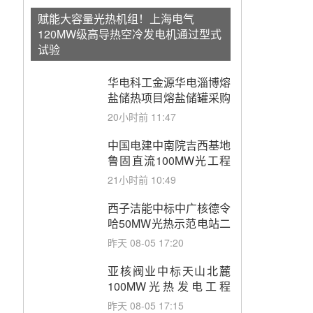
赋能大容量光热机组！上海电气
120MW级高导热空冷发电机通过型式
试验
华电科工金源华电淄博熔
盐储热项目熔盐储罐采购
20小时前 11:47
中国电建中南院吉西基地
鲁固直流100MW光工程
性能试验采购
21小时前 10:49
西子洁能中标中广核德令
哈50MW光热示范电站二
列蒸汽发生器设备采购
昨天 08-05 17:20
亚核阀业中标天山北麓
100MW光热发电工程
EPC总承包项目熔盐截
昨天 08-05 17:15