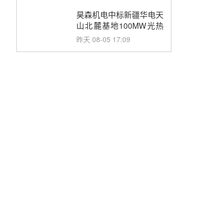
止阀、熔盐三偏心蝶阀采
购
昊森机电中标新疆华电天
山北麓基地100MW光热
发电工程EPC总承包项
昨天 08-05 17:09
目熔盐介质超声波流量计
采购
节点突破！独山子石化光
伏熔盐储能示范项目电加
热器厂房顺利封顶
昨天 08-05 14:48
7400吨！迪尔化工成功
签订鲁西火电机组灵活性
改造项目三元液态盐采购
昨天 08-05 14:12
合同
迪尔化工预中标华能西安
热工院2026-2029年熔盐
介质框架协议
昨天 08-05 11:37
中能建华中试研院中标重
能新疆100MW光热项目
机组调试及性能试验
昨天 08-05 10:41