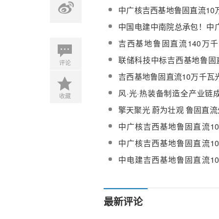
项目高、低温熔盐泵（变频
中广核吉西基地鲁固直流10
式光热项目正在稳步推进
中国电建中南院总承包！中
100MW光热项目进入安装阶
吉西基地鲁固直流140万
1（光热100MW）工程设
联储科技中标吉西基地鲁固直
评论
谈判
瓦外送项目2-1（光热100M
吉西基地鲁固直流10万千瓦
核心工程告捷
风·光·热装备制造全产业链
收藏
能源转型之路
擎天聚光 蔚为壮观 鲁固直流
瓦光热项目
中广核吉西基地鲁固直流10
目并网手续办理服务采购
中广核吉西基地鲁固直流10
目并网手续办理服务成交结
中电建吉西基地鲁固直流10
目三标段调试及试运行工程
公示
最新评论