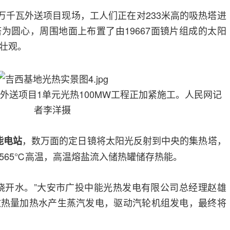
0万千瓦外送项目现场，工人们正在对233米高的吸热塔进
为圆心，周围地面上布置了由19667面镜片组成的太阳
壮观。
瓦外送项目1单元光热100MW工程正加紧施工。人民网记
者李洋摄
，数万面的定日镜将太阳光反射到中央的集热塔，
能电站
565℃高温，高温熔盐流入储热罐储存热能。
烧开水。”大安市广投中能光热发电有限公司总经理赵雄
放热量加热水产生蒸汽发电，驱动汽轮机组发电，最终将