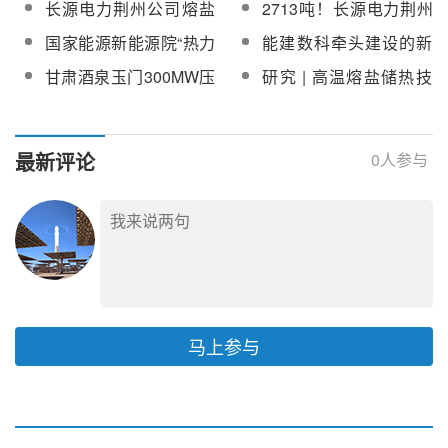
长源电力荆州公司熔盐
2713吨！长源电力荆州
助设备采购公告
储能项目高压熔盐电加
储能项目2713吨三元盐
公司50MW/150MWh熔
国家能源新能源院“热力
能建数科牵头建设的新
热器
采购
盐储能项目三元盐采购
电池”(卡诺电池)、熔盐
型熔盐中试验证平台入
甘肃酒泉玉门300MW压
研究 | 高温熔盐储热技
中标候选人公示
储热项目设计咨询研究
选国务院国资委重要名
缩空气储能电站示范工
术的应用实践
服务招标
录！
程EPC总承包项目三元
熔盐及化盐服务采购
最新评论
0
人参与
马上参与