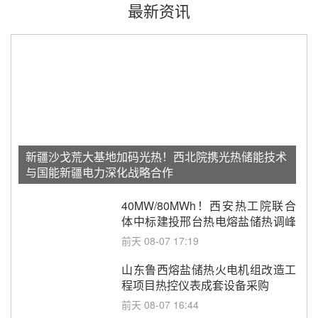
最新资讯
新疆沙戈荒大基地加码光热！西北院携光热储能技术
与国能新疆电力深化战略合作
40MW/80MWh！西安热工院联合
体中标建投邢台热电熔盐储热调峰
调频改造EPC项目
前天 08-07 17:19
山东鲁西熔盐储热火电机组改造工
程项目热控仪表成套设备采购
前天 08-07 16:44