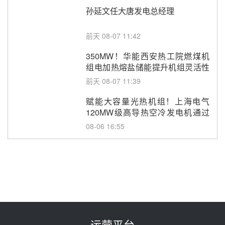
孙延文任大唐发电总经理
前天 08-07 11:42
350MW！华能西安热工院燃煤机
组电加热熔盐储能提升机组灵活性
改造项目初步设计第三方评审服务
前天 08-07 11:39
采购
赋能大容量光热机组！上海电气
120MW级高导热空冷发电机通过
型式试验
08-06 16:55
华电科工金源华电淄博熔盐储热项
目熔盐储罐采购
08-06 11:47
中国电建中南院吉西基地鲁固直流
100MW光工程性能试验采购
08-06 10:49
运营平台