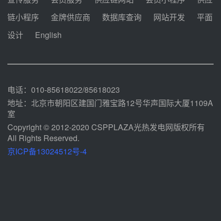
迪尔化工预中标华能西安热工院
链小程序
金牌供应商
数据库查询
网站开发
平面
2026-2029年熔盐介质框架协议
设计
English
08-05 11:37
中能建华中试研院中标重能新疆
100MW光热项目机组调试及性能
试验
08-05 10:41
电话：010-85618022/85618023
地址：北京市朝阳区建国门雅宝路12号华声国际大厦1109A
室
Copyright © 2012-2020 CSPPLAZA光热发电网版权所有
All Rights Reserved.
京ICP备13024512号-4