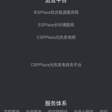
西子洁能中标中广核德令哈50MW
光热示范电站二列蒸汽发生器设备
IESPlaza综合能源服务网
采购
08-05 17:20
ESPlaza长时储能网
亚核阀业中标天山北麓100MW光
热发电工程EPC总承包项目熔盐截
CSPPlaza光热发电网
止阀、熔盐三偏心蝶阀采购
08-05 17:15
昊森机电中标新疆华电天山北麓基
地100MW光热发电工程EPC总承
包项目熔盐介质超声波流量计采购
08-05 17:09
CSPPlaza光热发电商务平台
节点突破！独山子石化光伏熔盐储
能示范项目电加热器厂房顺利封顶
08-05 14:48
7400吨！迪尔化工成功签订鲁西火
电机组灵活性改造项目三元液态盐
服务体系
采购合同
08-05 14:12
宣传服务
会员服务
供应链网站
会员小程序
供应